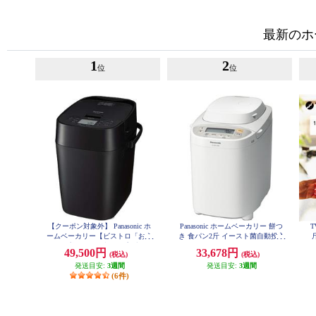
最新のホ
1
2
位
位
【クーポン対象外】 Panasonic ホ
Panasonic ホームベーカリー 餅つ
T
ームベーカリー【ビストロ「おう
き 食パン2斤 イースト菌自動投入
ち乃が美監修」1斤タイプ ブラッ
パン・ド・ミ 40メニュー ホワイ
ュ
49,500円
33,678円
(税込)
(税込)
ク】 SD-MDX4-K
ト SD-BMT2000-W
発送目安:
3週間
発送目安:
3週間
(6件)