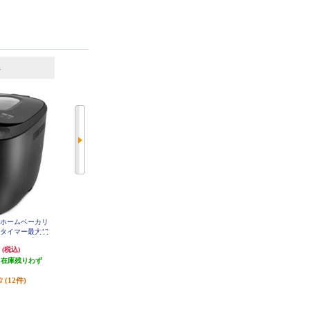
6
7
位
位
位
 ホームベーカリ
【クーポン対象外】 Panasonic ホ
【クーポン対象外】 パナソニック
/タイマー最大13
ームベーカリー【「おうち乃が美
ホームベーカリー【0.6斤/ホワイ
/ブラック】 IB
監修」1斤タイプ ホワイト】 SD-
ト】 SD-CB1-W
円
42,570円
24,750円
(税込)
(税込)
(税込)
20
MT4-W
（在庫残りわず
発送目安:
3週間
発送目安:
3週間
）
(5件)
(1件)
(12件)