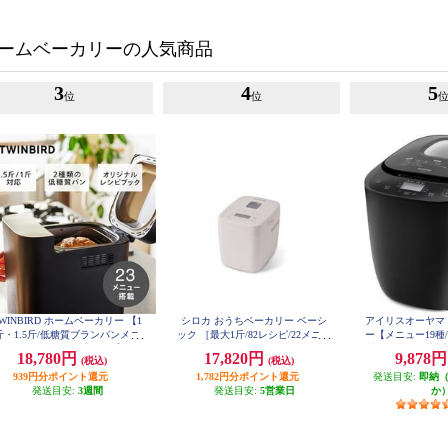
ームベーカリーの人気商品
3
4
5
位
位
WINBIRD ホームベーカリー 【1
シロカ おうちベーカリー ベーシ
アイリスオーヤマ
斤・1.5斤/低糖質ブランパンメニ
ック ［最大1斤/82レシピ/22メニュ
ー【メニュー19種
ー/23のメニュー/ブラック】 BM
ー搭載/ホワイト］ SB-1D271
時間/1斤・2斤対応
18,780円
17,820円
9,878
(税込)
(税込)
-EF38B
M-0
939円分ポイント還元
1,782円分ポイント還元
発送目安:
即納
発送目安:
3週間
発送目安:
5営業日
か