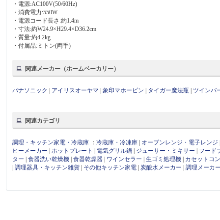
・電源:AC100V(50/60Hz)
・消費電力:550W
・電源コード長さ:約1.4m
・寸法:約W24.9×H29.4×D36.2cm
・質量:約4.2kg
・付属品:ミトン(両手)
関連メーカー（ホームベーカリー）
パナソニック
|
アイリスオーヤマ
|
象印マホービン
|
タイガー魔法瓶
|
ツインバ
関連カテゴリ
調理・キッチン家電・冷蔵庫
：
冷蔵庫・冷凍庫
|
オーブンレンジ・電子レンジ
ヒーメーカー
|
ホットプレート
|
電気グリル鍋
|
ジューサー・ミキサー
|
フード
ター
|
食器洗い乾燥機
|
食器乾燥器
|
ワインセラー
|
生ゴミ処理機
|
カセットコ
|
調理器具・キッチン雑貨
|
その他キッチン家電
|
炭酸水メーカー
|
調理メーカ