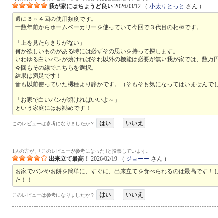
我が家にはちょうど良い
2026/03/12
（
小太りとっと
さん ）
週に３～４回の使用頻度です。
十数年前からホームベーカリーを使っていて今回で３代目の相棒です。
「上を見たらきりがない」
何か欲しいものがある時には必ずその思いを持って探します。
いわゆる白いパンが焼ければそれ以外の機能は必要が無い我が家では、数万
今回もその線でこちらを選択。
結果は満足です！
音も以前使っていた機種より静かです。（そもそも気になってはいませんで
「お家で白いパンが焼ければいいよ～」
という家庭にはお勧めです！
はい
いいえ
このレビューは参考になりましたか？
1人の方が、｢このレビューが参考になった｣と投票しています。
出来立て最高！
2026/02/19
（
ジョーー
さん ）
お家でパンやお餅を簡単に、すぐに、出来立てを食べられるのは最高です！
た！！
はい
いいえ
このレビューは参考になりましたか？