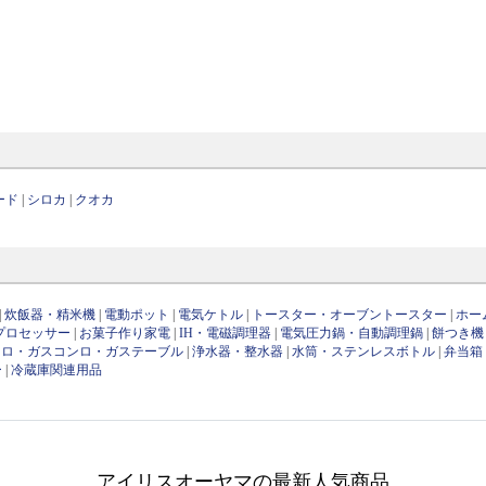
ード
|
シロカ
|
クオカ
|
炊飯器・精米機
|
電動ポット
|
電気ケトル
|
トースター・オーブントースター
|
ホー
プロセッサー
|
お菓子作り家電
|
IH・電磁調理器
|
電気圧力鍋・自動調理鍋
|
餅つき機
ンロ・ガスコンロ・ガステーブル
|
浄水器・整水器
|
水筒・ステンレスボトル
|
弁当箱
ー
|
冷蔵庫関連用品
アイリスオーヤマの最新人気商品