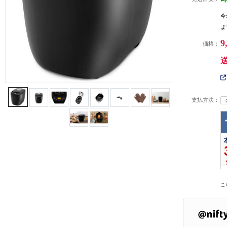
今
ま
9
価格：
支払方法：
こ