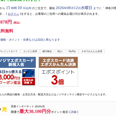
15
10
2026
08
12
水曜日
から
時間
分以内
のご注文で、最短
年
月
日
までに
「
神奈川
す。
[
ログイン
]をすると、お客様のご住所への最短お届け日が表示されます。
,878円
(税込)
送料無料
価格・ポイント・在庫などは店頭と異なります
クレジットカード
コンビニ決済
銀行振込
d払い
PayPay
エポスかんたん決済
ちらの商品の価格・お支払方法・配送方法などはノジマオンライン限定サービスとなります。
高速インターネット @nifty光
最大30,100円分
開通で
ポイント進呈 [
詳細
]