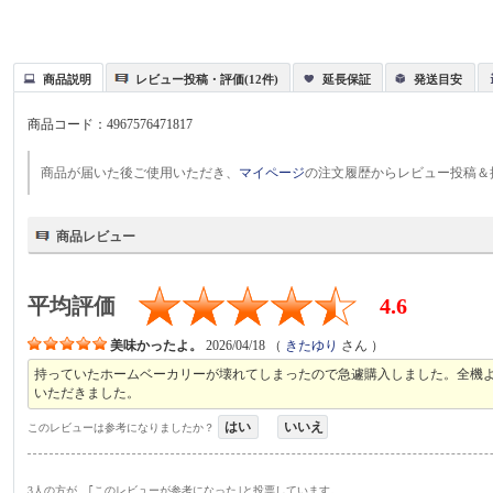
商品説明
レビュー投稿・評価(12件)
延長保証
発送目安
商品コード：
4967576471817
商品が届いた後ご使用いただき、
マイページ
の注文履歴からレビュー投稿＆
商品レビュー
平均評価
4.6
美味かったよ。
2026/04/18
（
きたゆり
さん ）
持っていたホームベーカリーが壊れてしまったので急遽購入しました。全機
いただきました。
はい
いいえ
このレビューは参考になりましたか？
3人の方が、｢このレビューが参考になった｣と投票しています。