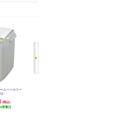
ホームベーカリー
Panasonic ホームベーカリー 餅つ
【クーポン対象外】 Panasonic ホ
10
き 食パン2斤 イースト菌自動投入
ームベーカリー【ビストロ「おう
パン・ド・ミ 40メニュー ホワイ
ち乃が美監修」1斤タイプ ブラッ
円
33,678円
49,500円
(税込)
(税込)
(税込)
ト SD-BMT2000-W
ク】 SD-MDX4-K
10営業日
発送目安:
3週間
発送目安:
3週間
(6件)