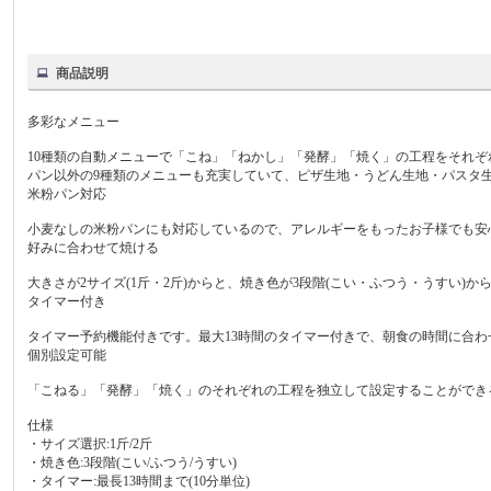
商品説明
多彩なメニュー
10種類の自動メニューで「こね」「ねかし」「発酵」「焼く」の工程をそれ
パン以外の9種類のメニューも充実していて、ピザ生地・うどん生地・パスタ
米粉パン対応
小麦なしの米粉パンにも対応しているので、アレルギーをもったお子様でも安
好みに合わせて焼ける
大きさが2サイズ(1斤・2斤)からと、焼き色が3段階(こい・ふつう・うすい)か
タイマー付き
タイマー予約機能付きです。最大13時間のタイマー付きで、朝食の時間に合
個別設定可能
「こねる」「発酵」「焼く」のそれぞれの工程を独立して設定することができ
仕様
・サイズ選択:1斤/2斤
・焼き色:3段階(こい/ふつう/うすい)
・タイマー:最長13時間まで(10分単位)