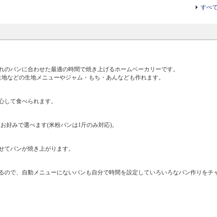
すべ
ぞれのパンに合わせた最適の時間で焼き上げるホームベーカリーです。
生地などの生地メニューやジャム・もち・あんなども作れます。
心して食べられます。
らお好みで選べます(米粉パンは1斤のみ対応)。
わせてパンが焼き上がります。
るので、自動メニューにないパンも自分で時間を設定していろいろなパン作りをチ