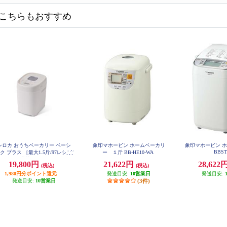
こちらもおすすめ
シロカ おうちベーカリー ベーシ
象印マホービン ホームベーカリ
象印マホービン 
BBST
ク プラス ［最大1.5斤/97レシピ/
ー １斤 BB-HE10-WA
0メニュー搭載/ホワイト］ SB-2D
19,800円
21,622円
28,622
(税込)
(税込)
271
1,980円分ポイント還元
発送目安:
10営業日
発送目安:
発送目安:
10営業日
(3件)