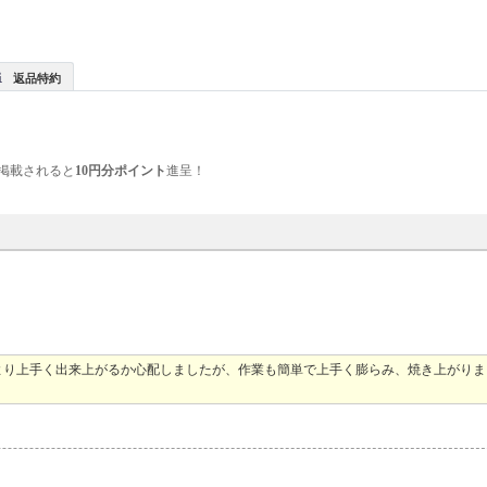
返品特約
掲載されると
10円分ポイント
進呈！
より上手く出来上がるか心配しましたが、作業も簡単で上手く膨らみ、焼き上がりま