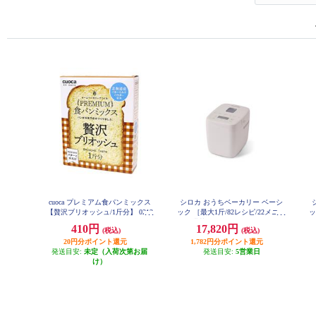
cuoca プレミアム食パンミックス
シロカ おうちベーカリー ベーシ
【贅沢ブリオッシュ/1斤分】 0213
ック ［最大1斤/82レシピ/22メニュ
ッ
8600
ー搭載/ホワイト］ SB-1D271
3
410円
17,820円
(税込)
(税込)
20円分ポイント還元
1,782円分ポイント還元
発送目安:
未定（入荷次第お届
発送目安:
5営業日
け）