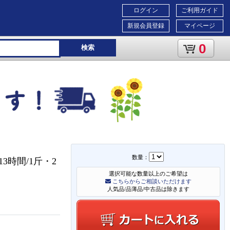
ログイン
ご利用ガイド
新規会員登録
マイページ
0
検索
数量：
時間/1斤・2
選択可能な数量以上のご希望は
こちらからご相談いただけます
人気品/品薄品/中古品は除きます