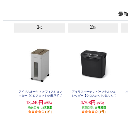
最
1
2
位
位
アイリスオーヤマ オフィスシュレ
アイリスオーヤマ パーソナルシュ
オ
ッダー【クロスカット/10枚同時切
レッダー【クロスカット/ダストボ
断/超静音/大容量/キャスター付】
ックス容量8.7L】 P5GCX2
18,240円
4,708円
(税込)
(税込)
KOS-A17C-H
発送目安:
10営業日
発送目安:
10営業日
(1件)
(1件)