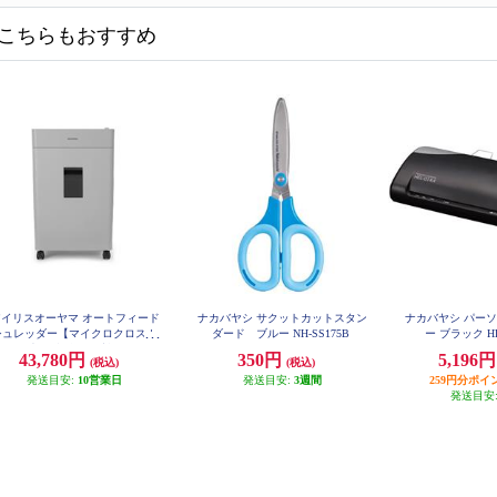
こちらもおすすめ
アイリスオーヤマ オートフィード
ナカバヤシ サクットカットスタン
ナカバヤシ パー
シュレッダー【マイクロクロスカ
ダード ブルー NH-SS175B
ー ブラック HE
ト/最大110枚自動細断/キャスタ
43,780円
350円
5,196
(税込)
(税込)
付/ライトグレー】 KAFSR110M
-H
発送目安:
10営業日
発送目安:
3週間
259円分ポイ
発送目安