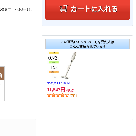
県横浜市
」
へお届けし
この商品(KOS-A17C-H)を見た人は
こんな商品も見ています
マキタ CL116DWI
11,547円
(税込)
(7件)