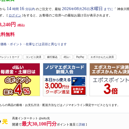
14
16
2026
08
26
水曜日
から
時間
分以内
のご注文で、最短
年
月
日
までに
「
神奈川
す。
[
ログイン
]をすると、お客様のご住所への最短お届け日が表示されます。
8,240円
(税込)
送料無料
価格・ポイント・在庫などは店頭と異なります
クレジットカード
コンビニ決済
銀行振込
d払い
PayPay
エポスかんたん決済
ちらの商品の価格・お支払方法・配送方法などはノジマオンライン限定サービスとなります。
高速インターネット @nifty光
最大30,100円分
開通で
ポイント進呈 [
詳細
]