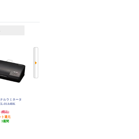
6
7
位
位
位
ソナルラミネータ
カシムラ 海外用変換プラグ【Ｃ/
オーム電機 ラミネートフィルム
L-01A4BK
ＳＥセット】 WP-11
A4サイズ 100枚入 LAM-FA41003
円
580円
1,050円
(税込)
(税込)
(税込)
ント還元
発送目安:
10営業日
52円分ポイント還元
:
3週間
(1件)
発送目安:
5営業日
(3件)