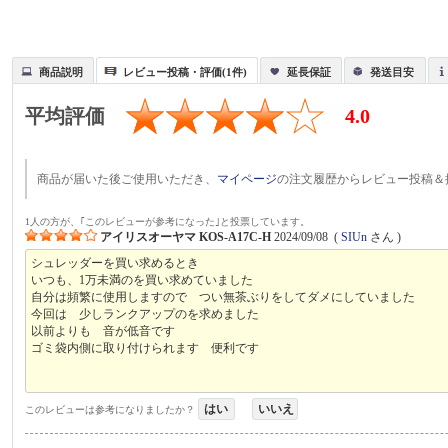
商品説明
レビュー投稿・評価(1件)
延長保証
発送目安
平均評価
4.0
商品が届いた後ご使用いただき、
マイページ
の注文履歴からレビュー投稿＆
1人の方が、｢このレビューが参考になった｣と投票しています。
アイリスオーヤマ KOS-A17C-H
2024/09/08
(
SIUn
さん )
シュレッダーを買い求めるとき
いつも、1万未満のを買い求めていました
自分は頻繁に使用しますので つい無茶ぶりをしてダメにしていました
今回は 少しランクアップのを求めました
以前よりも 音が低音です
ゴミ袋内側に取り付けられます 便利です
はい
いいえ
このレビューは参考になりましたか？