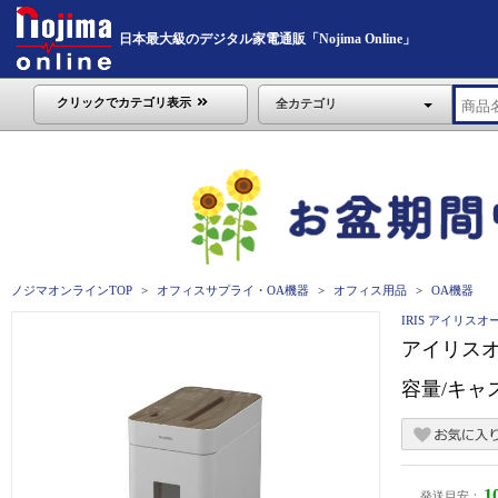
日本最大級のデジタル家電通販「Nojima Online」
クリックでカテゴリ表示
全カテゴリ
ノジマオンラインTOP
オフィスサプライ・OA機器
オフィス用品
OA機器
IRIS アイリスオ
アイリスオ
容量/キャス
1
発送目安：