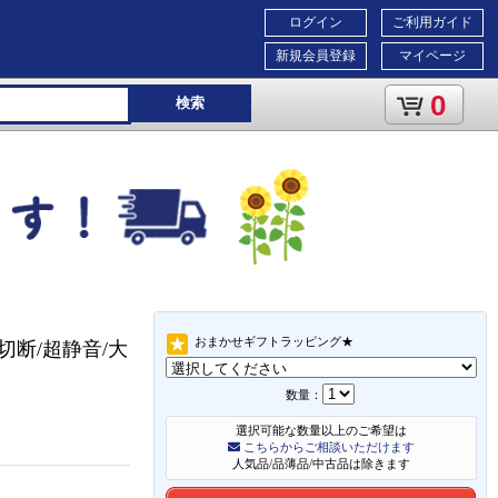
ログイン
ご利用ガイド
新規会員登録
マイページ
0
検索
おまかせギフトラッピング★
切断/超静音/大
数量：
選択可能な数量以上のご希望は
こちらからご相談いただけます
人気品/品薄品/中古品は除きます