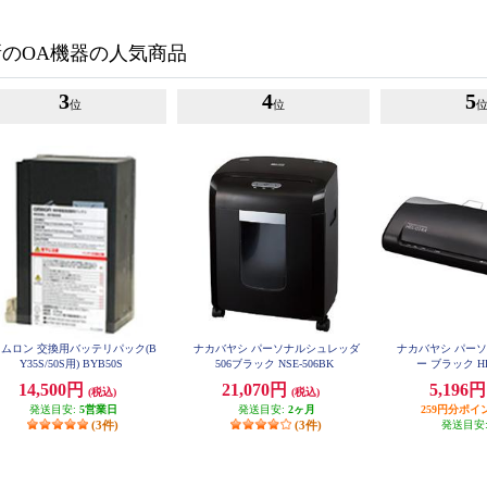
新のOA機器の人気商品
3
4
5
位
位
ムロン 交換用バッテリパック(B
ナカバヤシ パーソナルシュレッダ
ナカバヤシ パー
Y35S/50S用) BYB50S
506ブラック NSE-506BK
ー ブラック HE
14,500円
21,070円
5,196
(税込)
(税込)
発送目安:
5営業日
発送目安:
2ヶ月
259円分ポイ
(3件)
(3件)
発送目安