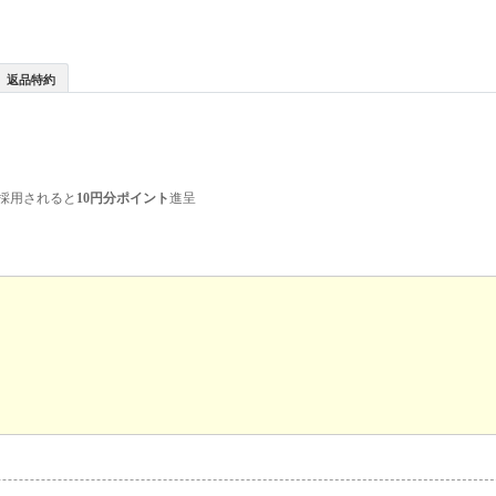
返品特約
採用されると
10円分ポイント
進呈