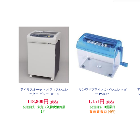
アイリスオーヤマ オフィスシュレ
サンワサプライ ハンドシュレッダ
ッダー グレー OF318
ー PSD-12
ッ
118,800円
1,151円
(税込)
(税込)
ー
発送目安:
未定（入荷次第お届
発送目安:
3営業日
け）
(4件)