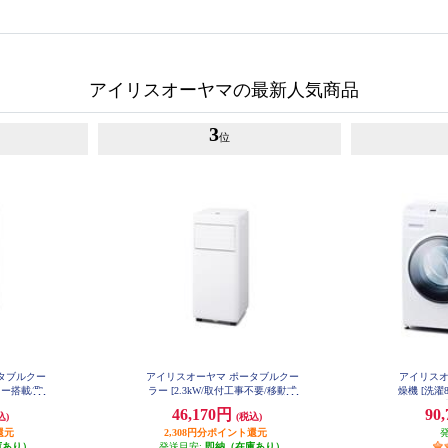
アイリスオーヤマの最新人気商品
3
位
タブルクー
アイリスオーヤマ ポータブルクー
アイリスオ
ター搭載/取
ラー [2.3kW/取付工事不要/移動式
燥機 [洗濯8
 IPK23
エアコン] IPK2306S
ワイト]★
46,170円
90
込)
(税込)
還元
2,308円分ポイント還元
庫あり）
発送目安:
即納（在庫あり）