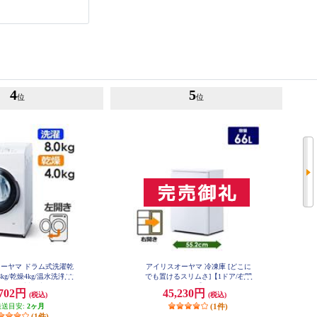
4
5
位
位
ーヤマ ドラム式洗濯乾
アイリスオーヤマ 冷凍庫 [どこに
kg/乾燥4kg/温水洗浄/ホ
でも置けるスリムさ]【1ドア/右開
大型配送対象商品 CDK8
き/66L/ホワイト】 KUSN-7A-W
,702円
45,230円
(税込)
(税込)
42-W
発送目安:
2ヶ月
(1件)
(1件)