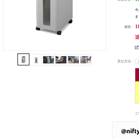
今
ま
1
価格：
支払方法：
こ