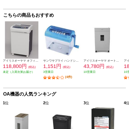
こちらの商品もおすすめ
アイリスオーヤマ オフィスシュレッダー グレー OF318
サンワサプライ ハンドシュレッダー PSD-12
アイリスオーヤマ オートフィードシュレッダー【マイクロクロスカット/最大110枚自動細断/キャスター付/ライトグレー】 KAFSR110M-H
118,800円
1,151円
43,780円
1
(税込)
(税込)
(税込)
未定（入荷次第お届け）
3営業日
10営業日
10
(4件)
OA機器の人気ランキング
1
位
2
位
3
位
4