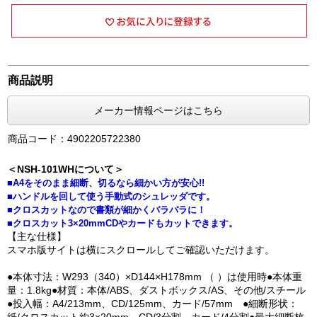
商品説明
メーカー情報ページはこちら
商品コード：4902205722380
＜NSH-101WHについて＞
■A4をそのまま細断、切るなら細かい方が安心!!
■ハンドルを回して使う手動式のシュレッダです。
■クロスカットなので書類が細かくバラバラに！
■クロスカット3×20mmCDやカードもカットできます。
【主な仕様】
スマホ版サイトは横にスクロールしてご確認いただけます。
●本体寸法：W293（340）×D144×H178mm （ ）は使用時●本体重
量：1.8kg●材質：本体/ABS、ダストボックス/AS、その他/スチール
●投入幅：A4/213mm、CD/125mm、カード/57mm ●細断形状：