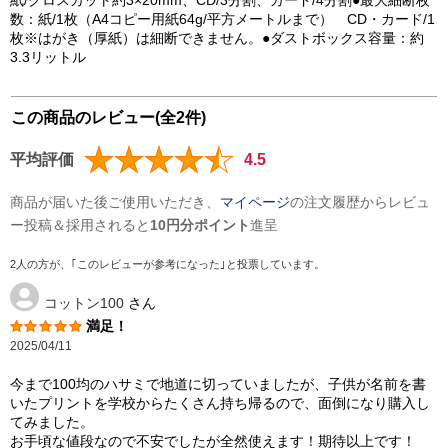
紙/クロスカット約3×20mm、CD/3分割、カード/4分割●最大細断枚
数：紙/1枚（A4コピー用紙64g/平方メートルまで） CD・カード/1
枚※はがき（厚紙）は細断できません。●ダストボックス容量：約
3.3リットル
この商品のレビュー(全2件)
平均評価
4.5
商品が届いた後ご使用いただき、
マイページ
の注文履歴からレビュ
ー投稿＆採用されると
10円分ポイント
進呈
2人の方が、｢このレビューが参考になった｣と投票しています。
コットン100
さん
満足！
2025/04/11
今まで100均のハサミで地道に切っていましたが、子供が名前を書
いたプリントを学校からたくさん持ち帰るので、面倒になり購入し
てみました。
お手頃な値段なので不安でしたが全然使えます！期待以上です！