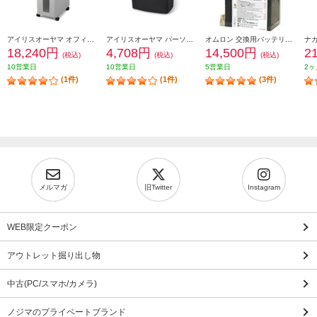
アイリスオーヤマ オフィスシュレッダー【クロスカット/10枚同時切断/超静音/大容量/キャスター付】 KOS-A17C-H
アイリスオーヤマ パーソナルシュレッダー【クロスカット/ダストボックス容量8.7L】 P5GCX2
オムロン 交換用バッテリパック(BY35S/50S用) BYB50S
18,240円
4,708円
14,500円
2
(税込)
(税込)
(税込)
10営業日
10営業日
5営業日
2ヶ
(1件)
(1件)
(3件)
メルマガ
旧Twitter
Instagram
WEB限定クーポン
アウトレット掘り出し物
中古(PC/スマホ/カメラ)
ノジマのプライベートブランド