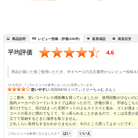
商品説明
レビュー投稿・評価(446件)
延長保証
発送目安
平均評価
4.6
商品が届いた後ご使用いただき、
マイページ
の注文履歴からレビュー投稿＆
2人の方が、｢このレビューが参考になった｣と投票しています。
使いやすい
2026/04/16
(
ぺてぃぐりーちゃむ
さん )
ここ数年、安いコードレス掃除機を買っていましたが、使用回数が少ないの
国内メーカーのコードレスタイプは高かったので、評価が高く、手頃なこち
床だけでなく、目の詰まった玄関マットの上もスイスイと進み、ゴミが溜ま
コードの長さに慣れてなくて、引っ張られることがあるので、そこは注意が
立てて収納するときに場所を取りません。
どれくらい長持ちするかわかりませんが、今のところ買ってよかったです。
はい
いいえ
このレビューは参考になりましたか？