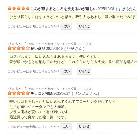
ごみが溜まるところを洗えるのが嬉しい
2025/10/08
(
すぱるたん
ひとり暮らしにはちょうどいいと思う。吸引力もあるし、吸い取ったごみ/ほ
はい
いいえ
このレビューは参考になりましたか？
2人の方が、｢このレビューが参考になった｣と投票しています。
良い商品
2025/09/10
(
ひが
さん )
コスパも良く、吸い込みもまあまあ良く、使いやすい。
音が煩いかもと心配していたけど…これくらいなら大丈夫。良い商品を購入
はい
いいえ
このレビューは参考になりましたか？
2人の方が、｢このレビューが参考になった｣と投票しています。
チョコと掃除
2025/08/27
(
サンゴゴ
さん )
軽いしゴミをしっかり吸い込んでくれてフローリングだけでなく
毛足が短いジュータンでも大満足。
プラス価格が安いくて有り難いです。
最近買って良かった物、第一です。
はい
いいえ
このレビューは参考になりましたか？