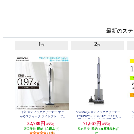
最新のステ
1
2
位
位
日立 スティッククリーナー すご
SharkNinja スティッククリーナー
EVOPOWER SYSTEM BOOST+
かるスティック ライトグレー PV-
[ライトラベンダー] LC751JLV
BS1M-H
32,780円
71,667円
(税込)
(税込)
発送目安:
即納（在庫あり）
発送目安:
即納（在庫残りわず
(1件)
か）