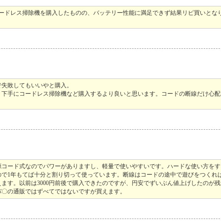
コードレス掃除機を購入したものの、バッテリー性能に満足できず結果リピ買いとな
で失敗してもいいやと購入。
。下手にコードレス掃除機など購入するより良いと思います。コードの断線だけ心配
源コード式なのでパワーがありますし、軽量で使いやすいです。ハードな使い方を
ので1年もてば十分と割り切って使っています。断線はコードの途中で遊びをつくれ
ます。以前は3000円前後で購入できたのですが、円安でずいぶん値上げしたのが
バ〇の通販ではずべてではないですが買えます。