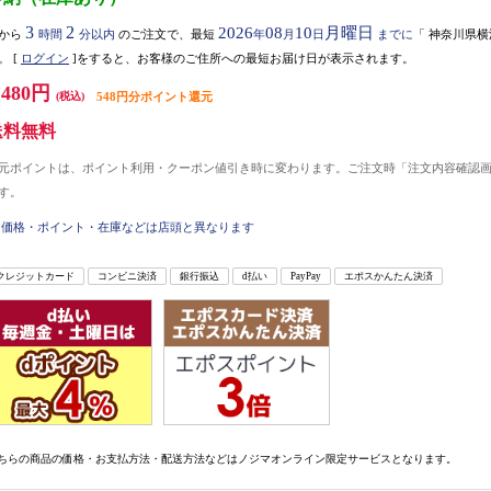
3
2
2026
08
10
月曜日
から
時間
分以内
のご注文で、最短
年
月
日
までに
「
神奈川県横
。
[
ログイン
]をすると、お客様のご住所への最短お届け日が表示されます。
,480円
(税込)
548円分ポイント還元
送料無料
元ポイントは、ポイント利用・クーポン値引き時に変わります。ご注文時「注文内容確認
す。
価格・ポイント・在庫などは店頭と異なります
クレジットカード
コンビニ決済
銀行振込
d払い
PayPay
エポスかんたん決済
ちらの商品の価格・お支払方法・配送方法などはノジマオンライン限定サービスとなります。