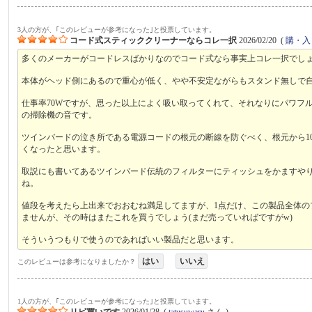
3人の方が、｢このレビューが参考になった｣と投票しています。
コード式スティッククリーナーならコレ一択
2026/02/20
(
購・入
多くのメーカーがコードレスばかりなのでコード式なら事実上コレ一択でし
本体がヘッド側にあるので重心が低く、やや不安定ながらもスタンド無しで
仕事率70Wですが、思った以上によく吸い取ってくれて、それなりにパワフ
の掃除機の音です。
ツインバードの泣き所である電源コードの根元の断線を防ぐべく、根元から1
くなったと思います。
取説にも書いてあるツインバード伝統のフィルターにティッシュをかますや
ね。
値段を考えたら上出来でおおむね満足してますが、1点だけ、この製品全体
ませんが、その時はまたこれを買うでしょう(まだ売っていればですがw)
そういうつもりで使うのであればいい製品だと思います。
はい
いいえ
このレビューは参考になりましたか？
1人の方が、｢このレビューが参考になった｣と投票しています。
リピ買いです
2026/01/28
(
tatusuwaru
さん )