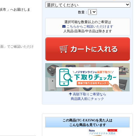
浜市
」
へお届けしま
数量：
選択可能な数量以上のご希望は
こちらからご相談いただけます
人気品/品薄品/中古品は除きます
画面」でご確認いただけ
高額下取りご希望なら
商品購入前にチェック
この商品(TC-EA35W)を見た人は
こんな商品も見ています