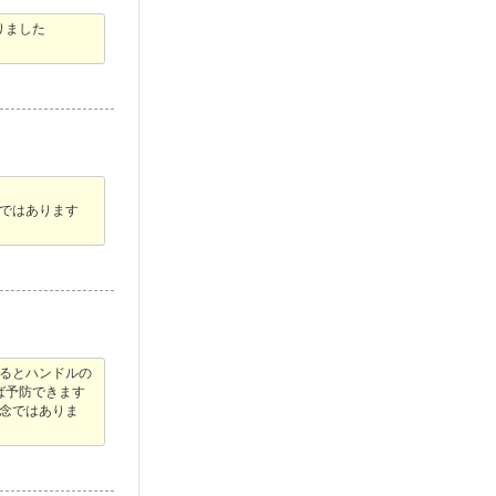
りました
ではあります
するとハンドルの
ば予防できます
残念ではありま