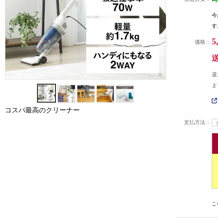
今
す
5
価格：
還
ま
コスパ最高のクリーナー
支払方法：
こ