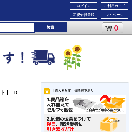
ログイン
ご利用ガイド
新規会員登録
マイページ
0
検索
【購入者限定】掃除機下取り
】 TC-