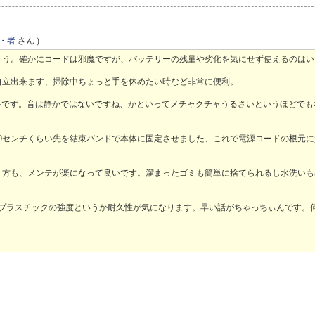
・者
さん )
ょう。確かにコードは邪魔ですが、バッテリーの残量や劣化を気にせず使えるのはい
自立出来ます、掃除中ちょっと手を休めたい時など非常に便利。
ルです。音は静かではないですね、かといってメチャクチャうるさいというほどでも
0センチくらい先を結束バンドで本体に固定させました、これで電源コードの根元
り方も、メンテが楽になって良いです。溜まったゴミも簡単に捨てられるし水洗いも
のプラスチックの強度というか耐久性が気になります。早い話がちゃっちぃんです。