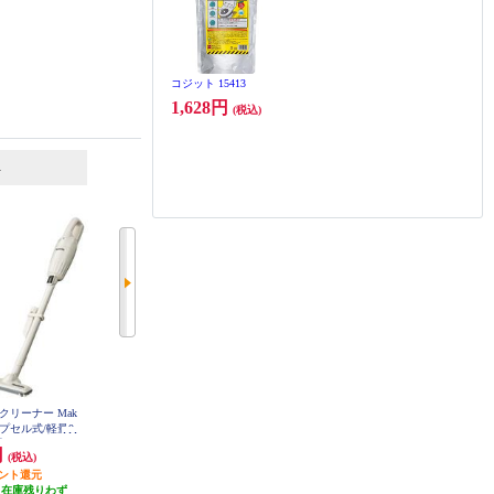
か）
コジット 15413
1,628円
(税込)
6
7
位
位
位
クリーナー Mak
TOSHIBA コードレスクリーナー
【クーポン対象外】 日立 日立 コ
カプセル式/軽量0.
トルネオS アッシュブラック VC-
ードレススティック掃除機 紙パッ
CLS13-K
 CL116DWI
ク式 ベージュ PKV-BK3P-C
円
20,667円
43,780円
(税込)
(税込)
(税込)
イント還元
発送目安:
即納（在庫残りわず
発送目安:
10営業日
（在庫残りわず
か）