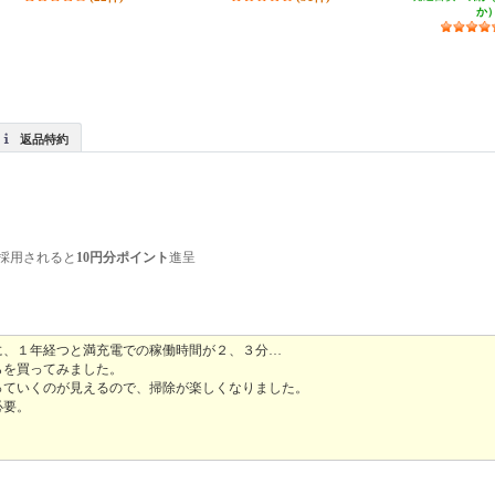
か
返品特約
採用されると
10円分ポイント
進呈
に、１年経つと満充電での稼働時間が２、３分…
らを買ってみました。
っていくのが見えるので、掃除が楽しくなりました。
必要。