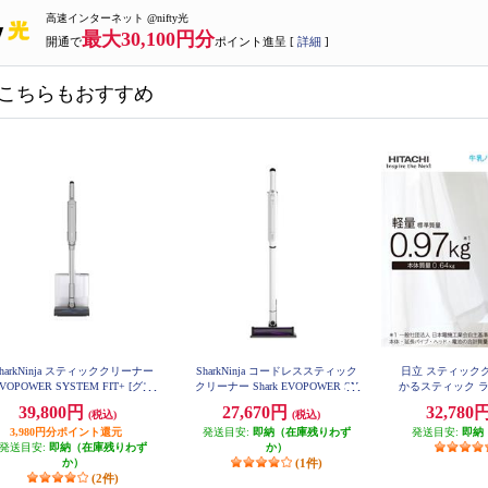
高速インターネット @nifty光
最大30,100円分
開通で
ポイント進呈 [
詳細
]
こちらもおすすめ
SharkNinja スティッククリーナー
SharkNinja コードレススティック
日立 スティック
VOPOWER SYSTEM FIT+ [グレ
クリーナー Shark EVOPOWER SY
かるスティック ラ
STEM ADV CS600JWH
BS1M
ージュ] LC152JST
39,800円
27,670円
32,780
(税込)
(税込)
3,980円分ポイント還元
発送目安:
即納（在庫残りわず
発送目安:
即納
発送目安:
即納（在庫残りわず
か）
か）
(1件)
(2件)