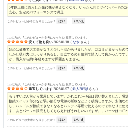
5年以上前に購入した先代機が使えなくなり、いったん同じツインバードの
安心、安定のパフォーマンスで満足
はい
いいえ
このレビューは参考になりましたか？
1人の方が、｢このレビューが参考になった｣と投票しています。
安くて物も良い
2026/01/18
(
なや
さん )
始めは価格で大丈夫かな？と少し不安がありましたが、口コミが良かったの
しかし吸引力はしっかりあるし、自立するのも便利で購入して良かったです
が、購入から約1年経ちますが問題ありません。
はい
いいえ
このレビューは参考になりましたか？
1人の方が、｢このレビューが参考になった｣と投票しています。
重宝しています
2026/01/07
(
鉄人28号β
さん )
もうずいぶん前から愛用しています。かれこれ5～6台は買い替えました。電
接続スイッチ部分など弱い部分や電線の断線などよく破損しますが、安価な
し、ハンドルが接続できなくなるとハンディ専用で使えるのでそれなりに使え
す。あとパーツの販売もしてもらえればうれしいのですが。。パーツはヨ〇
はい
いいえ
このレビューは参考になりましたか？