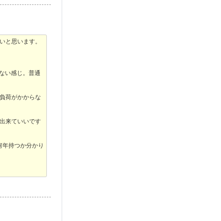
いと思います。
ない感じ。普通
に負荷がかからな
出来ていいです
何年持つか分かり