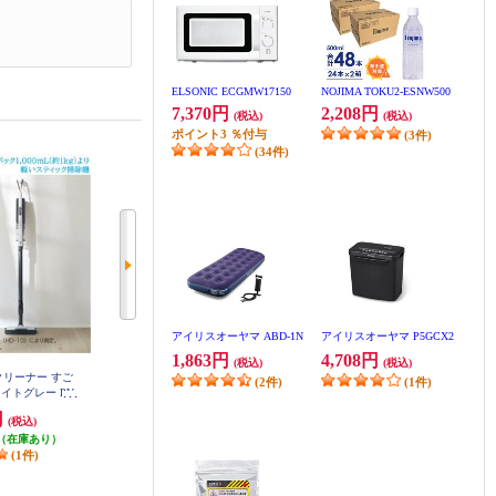
ELSONIC ECGMW17150
NOJIMA TOKU2-ESNW500
7,370円
2,208円
(税込)
(税込)
ポイント
3
％付与
(3件)
(34件)
アイリスオーヤマ ABD-1N
アイリスオーヤマ P5GCX2
1,863円
4,708円
(税込)
(税込)
クリーナー すご
【クーポン対象外】 Panasonic サ
TOSHIBA コードレスクリーナー
(2件)
(1件)
イトグレー PV-
イクロン式コードレススティック
トルネオS シフォンベージュ VC-
-H
CLW33-C
クリーナー MC-SB35K-C
円
39,600円
29,800円
(税込)
(税込)
(税込)
（在庫あり）
発送目安:
即納（在庫残りわず
298円分ポイント還元
(1件)
か）
6,700ポイントクーポン
発送目安:
即納（在庫残りわず