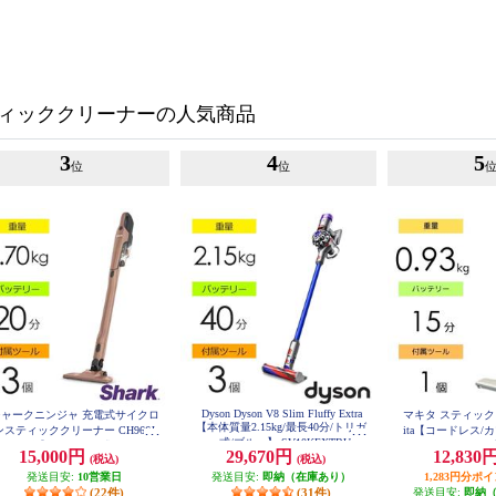
ィッククリーナーの人気商品
3
4
5
位
位
Dyson Dyson V8 Slim Fluffy Extra
シャークニンジャ 充電式サイクロ
マキタ スティック
【本体質量2.15kg/最長40分/トリガ
ンスティッククリーナー CH966J
ita【コードレス/
ー式/ブルー】 SV10KEXTBU
シリーズ【サイクロン式/コードレ
93kg/アイボリー】
15,000円
29,670円
12,830
(税込)
(税込)
ス/ライトコーラル】 CH966JLC
発送目安:
10営業日
発送目安:
即納（在庫あり）
1,283円分ポ
(22件)
(31件)
発送目安:
即納