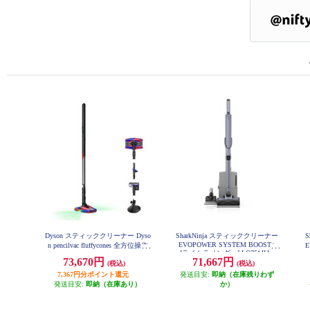
Dyson スティッククリーナー Dyso
SharkNinja スティッククリーナー
EVOPOWER SYSTEM BOOST+
n pencilvac fluffycones 全方位操作
E
[ライトラベンダー] LC751JLV
高性能LED ゴミ圧縮式 SV50-FC
73,670円
71,667円
(税込)
(税込)
7,367円分ポイント還元
発送目安:
即納（在庫残りわず
発送目安:
即納（在庫あり）
か）