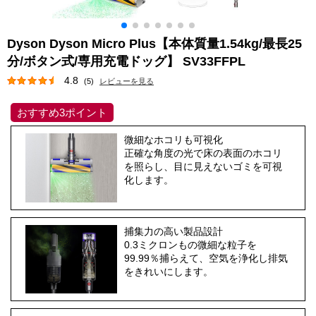
Dyson Dyson Micro Plus【本体質量1.54kg/最長25
分/ボタン式/専用充電ドッグ】 SV33FFPL
4.8
(5)
レビューを見る
おすすめ3ポイント
微細なホコリも可視化
正確な角度の光で床の表面のホコリ
を照らし、目に見えないゴミを可視
化します。
捕集力の高い製品設計
0.3ミクロンもの微細な粒子を
99.99％捕らえて、空気を浄化し排気
をきれいにします。