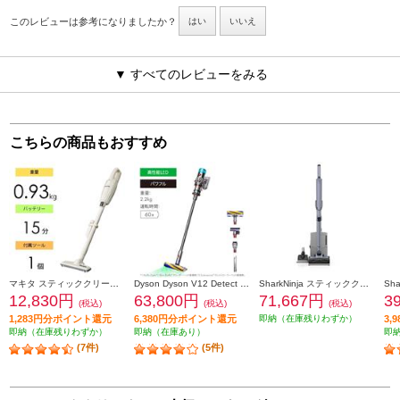
このレビューは参考になりましたか？
はい
いいえ
▼ すべてのレビューをみる
こちらの商品もおすすめ
マキタ スティッククリーナー Makita【コードレス/カプセル式/軽量0.93kg/アイボリー】 CL116DWI
Dyson Dyson V12 Detect Slim Fluffy【1台3役(スティック、ハンディ、布団クリーナー)/Fluffy Optic クリーナーヘッド/最長60分】 SV46FF
SharkNinja スティッククリーナー EVOPOWER SYSTEM BOOST+ [ライトラベンダー] LC751JLV
12,830円
63,800円
71,667円
3
(税込)
(税込)
(税込)
1,283円分ポイント還元
6,380円分ポイント還元
即納（在庫残りわずか）
3,
即納（在庫残りわずか）
即納（在庫あり）
即
(7件)
(5件)