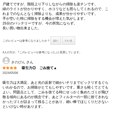
戸建てですが、階段上り下りしながらの掃除も楽チンです。
緑のライトが分かりやすく、ホコリなども照らしてくれるので、こ
れまでのなんとなく掃除よりも、成果が分かりやすいです。
手が空いた時に掃除をする機会が増えた気がします。
25分のバッテリーですが、今の所気にならず。
良い買い物出来ました。
このレビューは参考になりましたか？
はい
いいえ
4人の方が、｢このレビューが参考になった｣と投票しています。
きのぴん
さん
吸引力◎ ごみ捨て▲
2024/05/06
吸引力は大満足、あと光の反射で細かいチリまでビックリするぐら
いわかるので、お掃除がとてもしやすいです。重さも軽くてとても
よい。問題点として、ごみを捨てる時にせっかく集めたゴミが飛び
散る傾向にあるのが残念です。あとフィルターの一部に捨てきれな
かったゴミが詰まって残ることがあり、細い棒でほじくりださない
といけない時があります。