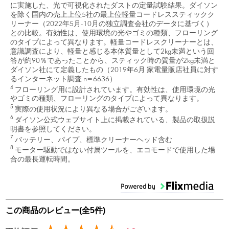
に実施した、光で可視化されたダストの定量試験結果。ダイソン
を除く国内の売上上位5社の最上位軽量コードレススティックク
リーナー（2022年5月-10月の独立調査会社のデータに基づく）
との比較。有効性は、使用環境の光やゴミの種類、フローリング
のタイプによって異なります。軽量コードレスクリーナーとは、
意識調査により、軽量と感じる本体質量として2kg未満という回
答が約90％であったことから、スティック時の質量が2kg未満と
ダイソン社にて定義したもの（2019年6月 家電量販店社員に対す
るインターネット調査 n=6636）
4
フローリング用に設計されています。有効性は、使用環境の光
やゴミの種類、フローリングのタイプによって異なります。
5
実際の使用状況により異なる場合がございます。
6
ダイソン公式ウェブサイト上に掲載されている、製品の取扱説
明書を参照してください。
7
バッテリー、パイプ、標準クリーナーヘッド含む
8
モーター駆動ではない付属ツールを、エコモードで使用した場
合の最長運転時間。
この商品のレビュー(全5件)