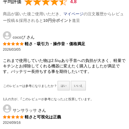
平均評価
4.8
商品が届いた後ご使用いただき、
マイページ
の注文履歴からレビュ
ー投稿＆採用されると
10円分ポイント
進呈
cocoぴ
さん
軽さ・吸引力・操作音・価格満足
2026/03/05
これまで使用していた物は2.5㎏あり手首への負担が大きく、軽量で
キチンとお掃除してくれる機器に変えたく購入しましたが満足で
す。バッテリー長持ちする事を期待したいです。
このレビューは参考になりましたか？
はい
いいえ
1人の方が、｢このレビューが参考になった｣と投票しています。
サンサラッサ
さん
軽さと可視化は正義
2024/09/16