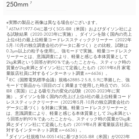
250mm
7
※実際の製品と画像は異なる場合がございます。
1
ASTM F1977-04に基づくSGS-IBR（米国）およびダイソン社によ
る試験結果（2020-2023年に実施）。ダイソンを除く国内の売上
上位6社の最上位軽量コードレススティッククリーナー（2022年
5月-10月の独立調査会社のデータに基づく）との比較。試験は
0.3μm以上の粒子を使用し、強モードで実施。 軽量コードレスク
リーナーとは、意識調査により、軽量と感じる本体質量として
2kg未満という回答が約90％であったことから、スティック時の
質量が2kg未満とダイソン社にて定義したもの（2019年6月 家電
量販店社員に対するインターネット調査 n=6636）。
2
IEC（国際電気標準会議）規格62885-2 5.8, 5.9に準拠した、強
モードで新品から1回目のゴミ満量まで使用した時点での、SGS-
IBR（英国）による吸引力の変化の試験（2020-2023年に実
施）。ダイソンを除く国内の売上げ上位6社の最上位軽量コー ド
レススティッククリーナー（2022年5月-10月の独立調査会社の
データに基づく）を対象に実施。軽量コードレスクリーナーと
は、意識調査により、軽量と感じる本体質量として 2kg未満とい
う回答が約90％であったことから、スティック時の質量が2kg未
満とダイソン社にて定義したもの（2019年6月 家電量販店社員に
対するインターネット調査 n=6636）。
3
ダイソン社規格TM-005145に基づきSGS-IBR（米国）が2023年