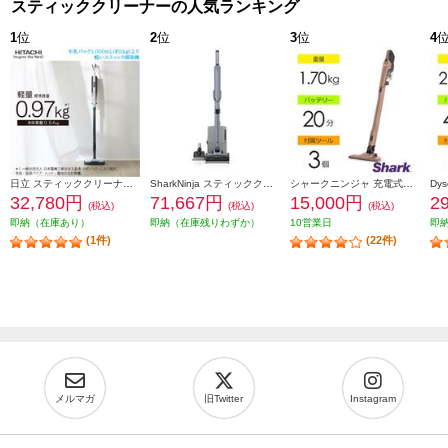
スティッククリーナーの人気ランキング
1
位
2
位
3
位
4
日立 スティッククリーナー すごかるスティック ライトグレー PV-BS1M-H
SharkNinja スティッククリーナー EVOPOWER SYSTEM BOOST+ [ライトラベンダー] LC751JLV
シャークニンジャ 充電式サイクロンスティッククリーナー CH966Jシリーズ【サイクロン式/コードレス/ライトコーラル】 CH966JLC
32,780円
71,667円
15,000円
2
(税込)
(税込)
(税込)
即納（在庫あり）
即納（在庫残りわずか）
10営業日
即
(1件)
(22件)
メルマガ
旧Twitter
Instagram