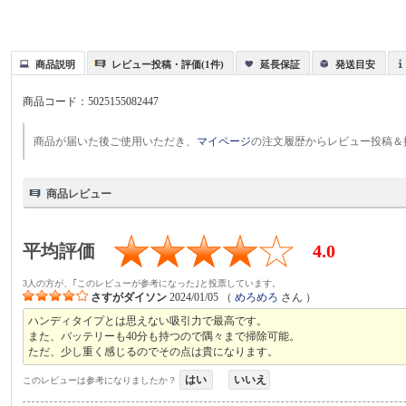
商品説明
レビュー投稿・評価(1件)
延長保証
発送目安
商品コード：
5025155082447
商品が届いた後ご使用いただき、
マイページ
の注文履歴からレビュー投稿＆
商品レビュー
平均評価
4.0
3人の方が、｢このレビューが参考になった｣と投票しています。
さすがダイソン
2024/01/05
（
めろめろ
さん ）
ハンディタイプとは思えない吸引力で最高です。
また、バッテリーも40分も持つので隅々まで掃除可能。
ただ、少し重く感じるのでその点は貴になります。
はい
いいえ
このレビューは参考になりましたか？