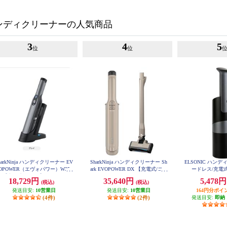
ンディクリーナーの人気商品
3
4
5
位
位
harkNinja ハンディクリーナー EV
SharkNinja ハンディクリーナー Sh
ELSONIC ハン
OPOWER（エヴォパワー）W35
ark EVOPOWER DX 【充電式/コー
ードレス/充電式
【充電式/グレー】 WV280J
ドレス/フロア用電動ノズル/ライ
18,729円
35,640円
5,478
(税込)
(税込)
トモカ】 WV517JST
発送目安:
10営業日
発送目安:
10営業日
164円分ポイ
(4件)
(2件)
発送目安:
即納