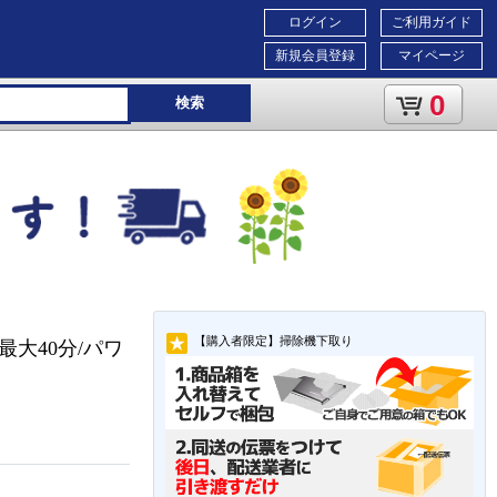
ログイン
ご利用ガイド
新規会員登録
マイページ
0
検索
【購入者限定】掃除機下取り
㎏/最大40分/パワ