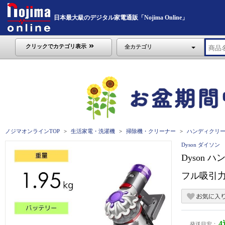
日本最大級のデジタル家電通販「Nojima Online」
クリックでカテゴリ表示
全カテゴリ
ノジマオンラインTOP
生活家電・洗濯機
掃除機・クリーナー
ハンディクリ
Dyson ダイソン
Dyson ハ
フル吸引力
発送目安：