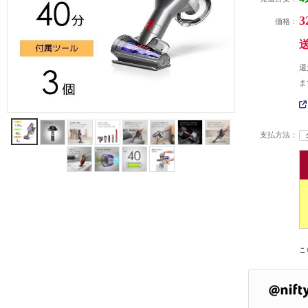
3
価格：
還
ま
支払方法：
こ