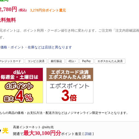
2,780円
(税込)
3,278円分ポイント還元
送料無料
元ポイントは、ポイント利用・クーポン値引き時に変わります。ご注文時「注文内容確認
す。
価格・ポイント・在庫などは店頭と異なります
クレジットカード
コンビニ決済
銀行振込
d払い
PayPay
エポスかんたん決済
ちらの商品の価格・お支払方法・配送方法などはノジマオンライン限定サービスとなります。
高速インターネット @nifty光
最大30,100円分
開通で
ポイント進呈 [
詳細
]