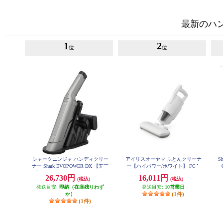
最新のハ
1
2
位
位
シャークニンジャ ハンディクリー
アイリスオーヤマ ふとんクリーナ
S
ナー Shark EVOPOWER DX 【充電
ー【ハイパワー/ホワイト】 FCA-
B2H-W
式/コードレス/ストーングレー】
26,730円
16,011円
(税込)
(税込)
WV515JGY
発送目安:
即納（在庫残りわず
発送目安:
10営業日
か）
(1件)
(1件)