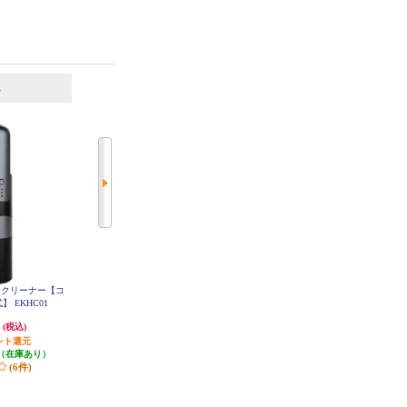
6
7
位
位
位
ディクリーナー【コ
Dyson ハンディクリーナー Dyson
SharkNinja ハンディクリーナー Sh
】 EKHC01
V8 Focus Clean【本体質量1.95㎏/
ark EVOPOWER DX 【充電式/コー
最大40分/パワフル吸引力】 HH15
ドレス/ライトテラコッタ】 WV51
円
32,780円
26,730円
(税込)
(税込)
(税込)
5JOR
ント還元
3,278円分ポイント還元
発送目安:
即納（在庫残りわず
（在庫あり）
発送目安:
4週間
か）
(6件)
(1件)