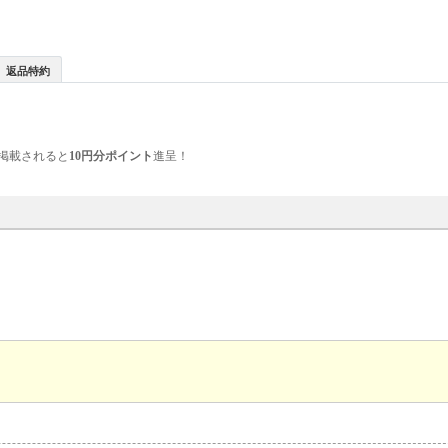
返品特約
掲載されると
10円分ポイント
進呈！