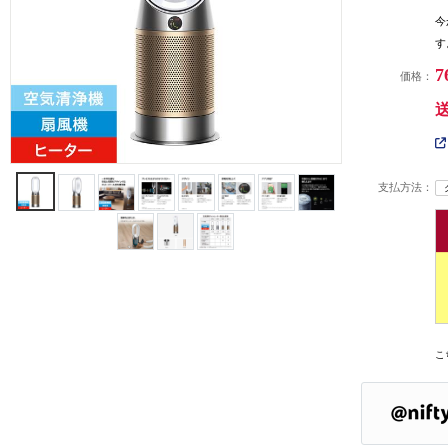
今
す
7
価格：
支払方法：
こ