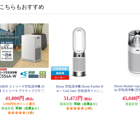
こちらもおすすめ
Dyson Hushjet<su
AIKIN ストリーマ空気清浄機 25
Dyson 空気清浄機 Dyson Purifier H
ka 空気清浄機 [
畳 ストリーマ アクティブプラズ
ot + Cool Gen1 空気清浄ファンヒ
ト シルバー]
マイオン ホワイト MC556A-W
ーター 【ヒーター・扇風機・空気
41,800円
51,472円
45,848
(税込)
(税込)
清浄機の1台3役/11畳/お手入れ簡
2,090円分ポイント還元
発送目安:
単/ホワイト】 HP10WW
即納（在庫あり）
発送目安:
発送目安:
即納（在庫あり）
(2件)
(1件)