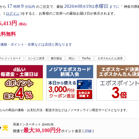
17
9
2026
08
19
水曜日
から
時間
分以内
のご注文で、最短
年
月
日
までに
「
神奈川県
。
[
ログイン
]をすると、お客様のご住所への最短お届け日が表示されます。
6,413円
(税込)
送料無料
価格・ポイント・在庫などは店頭と異なります
クレジットカード
コンビニ決済
銀行振込
d払い
PayPay
エポスかんたん決済
ちらの商品の価格・お支払方法・配送方法などはノジマオンライン限定サービスとなります。
高速インターネット @nifty光
最大30,100円分
開通で
ポイント進呈 [
詳細
]