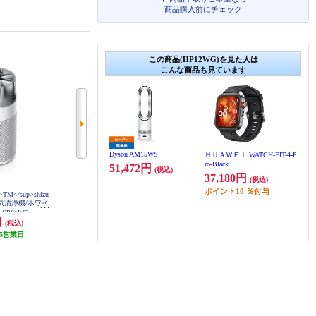
商品購入前にチェック
この商品(HP12WG)を見た人は
こんな商品も見ています
Dyson AM15WS
ＨＵＡＷＥＩ WATCH-FIT-4-P
ro-Black
51,472円
(税込)
37,180円
(税込)
ポイント
10
％付与
p>TM</sup>shizu
SwitchBot SwitchBot 空気清浄機Ta
SwitchBot 空気清浄機Table ナチュ
空気清浄機/ホワイ
ble W5302310
ラルウッド W5302312
 SP01WS
円
22,576円
27,690円
(税込)
(税込)
(税込)
5営業日
発送目安:
5営業日
1,384円分ポイント還元
(1件)
発送目安:
5営業日