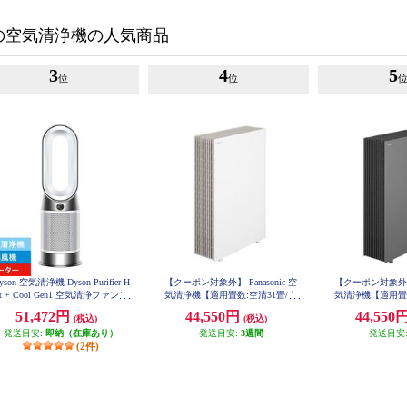
の空気清浄機の人気商品
3
4
5
位
位
yson 空気清浄機 Dyson Purifier H
【クーポン対象外】 Panasonic 空
【クーポン対象外】 P
t + Cool Gen1 空気清浄ファンヒ
気清浄機【適用畳数:空清31畳/ナ
気清浄機【適用畳数
ーター 【ヒーター・扇風機・空気
ノイーX(9.6兆)/ホワイト】 F-PX70
ノイーX(9.6兆)/
51,472円
44,550円
44,550
(税込)
(税込)
C-W
PX70
清浄機の1台3役/11畳/お手入れ簡
発送目安:
単/ホワイト】 HP10WW
即納（在庫あり）
発送目安:
3週間
発送目安
(2件)