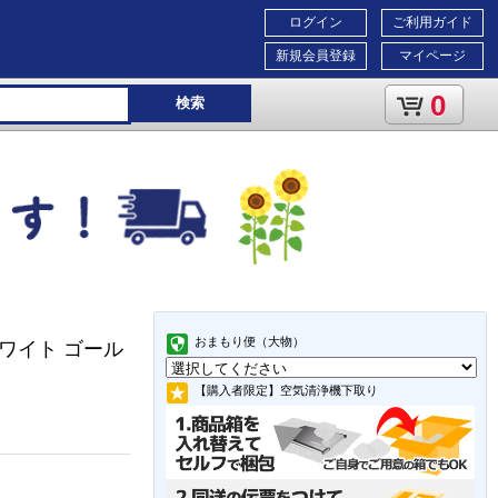
ログイン
ご利用ガイド
新規会員登録
マイページ
0
検索
おまもり便（大物）
能 ホワイト ゴール
【購入者限定】空気清浄機下取り