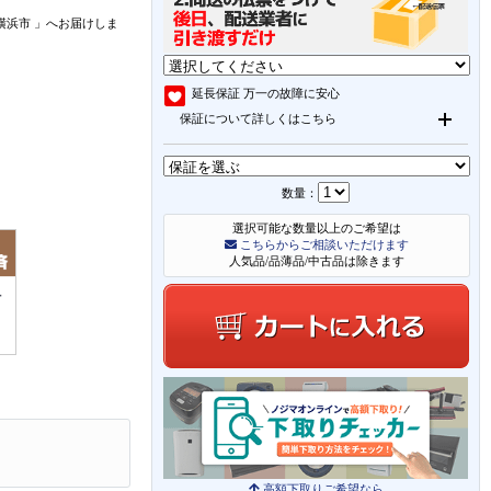
横浜市
」
へお届けしま
延長保証
万一の故障に安心
保証について詳しくはこちら
数量：
選択可能な数量以上のご希望は
こちらからご相談いただけます
人気品/品薄品/中古品は除きます
高額下取りご希望なら