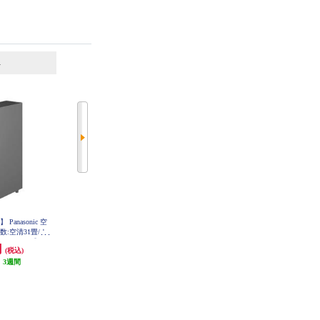
6
7
位
位
位
Dyson Purifier Hot+Cool HP2 De-No
anasonic 空
DAIKIN ストリーマ加湿空気清浄
x 空気清浄機能 ヒーター機能 ホワ
:空清31畳/ナ
機 31畳 ツインストリーマ ノジマ
イト ゴールド HP12WG
ダークグレー】 F-
オリジナルモデル ホワイト MCK7
円
76,413円
76,200円
(税込)
(税込)
(税込)
C-H
06AN-W
:
3週間
発送目安:
5営業日
発送目安:
即納（在庫あり）