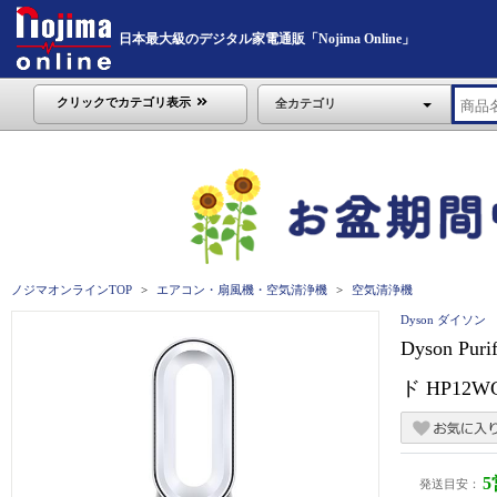
日本最大級のデジタル家電通販「Nojima Online」
クリックでカテゴリ表示
全カテゴリ
ノジマオンラインTOP
エアコン・扇風機・空気清浄機
空気清浄機
Dyson ダイソン
Dyson P
ド HP12W
発送目安：