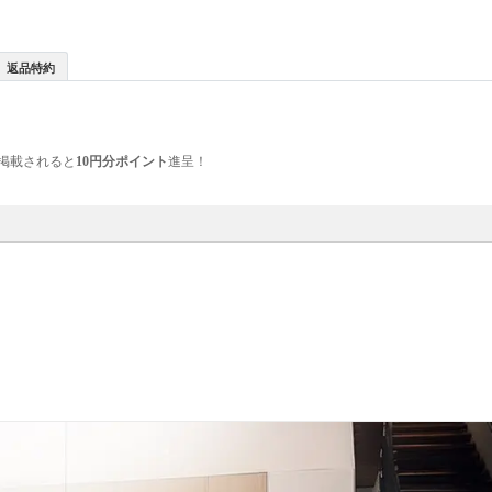
返品特約
掲載されると
10円分ポイント
進呈！