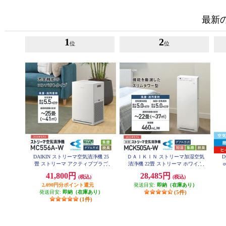
最新
1
2
位
位
DAIKIN ストリーマ空気清浄機 25
ＤＡＩＫＩＮ ストリーマ加湿空気
D
畳 ストリーマ アクティブプラズ
清浄機 22畳 ストリーマ ホワイト
o
MCK505A-W
マイオン ホワイト MC556A-W
41,800円
28,485円
(税込)
(税込)
2,090円分ポイント還元
発送目安:
即納（在庫あり）
発送目安:
即納（在庫あり）
(5件)
(1件)