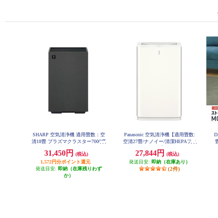
SHARP 空気清浄機 適用畳数：空
Panasonic 空気清浄機【適用畳数:
D
清18畳 プラズマクラスター7000搭
空清27畳/ナノイー/清潔HEPAフィ
載 ホコリ・ニオイセンサー グレ
ルター/ホワイト】 F-PX60C-W
31,450円
27,844円
(税込)
(税込)
ー FU-U40-H
1,572円分ポイント還元
発送目安:
即納（在庫あり）
発送目安:
即納（在庫残りわず
(2件)
か）