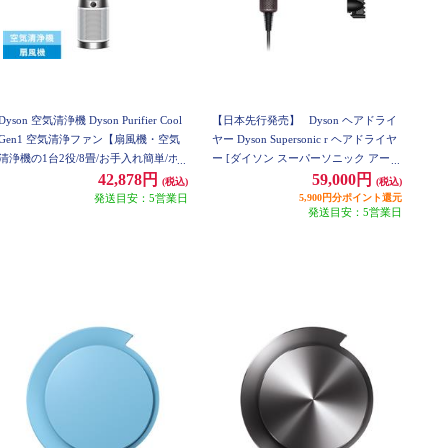
Dyson 空気清浄機 Dyson Purifier Cool
【日本先行発売】
Dyson ヘアドライ
Gen1 空気清浄ファン【扇風機・空気
ヤー Dyson Supersonic r ヘアドライヤ
清浄機の1台2役/8畳/お手入れ簡単/ホ
ー [ダイソン スーパーソニック アー
ワイト】 TP10WW
ル] 【セラミックピンク】 HD17VLP
42,878円
59,000円
(税込)
(税込)
発送目安：5営業日
5,900円分ポイント還元
発送目安：5営業日