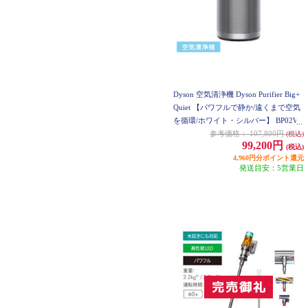
Dyson 空気清浄機 Dyson Purifier Big+
Quiet 【パワフルで静か/遠くまで空気
を循環/ホワイト・シルバー】 BP02WS
参考価格：
107,800円
(税込)
99,200円
(税込)
4,960円分ポイント還元
発送目安：5営業日