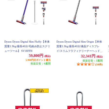
Dyson Dyson Digital Slim Fluffy【本体
Dyson Dyson Digital Slim Origin【本体
質量1.9kg/最長40分/毛絡み防止スクリ
質量1.9kg/最長40分/液晶ディスプレ
ューツール】 SV18FFH
イ/スリムフラフィクリーナーヘッド】
59,800円
SV18FFOR2
32,341円
(税込)
(税込)
5,980円分ポイント還元
発送目安：3週間
発送目安：4週間
(10件)