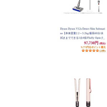
Dyson Dyson V12s Detect Slim Submari
ne【本体質量2.2～3.2kg/最長60分/水
拭きまでできる1台4役/Fluffy Opticク
リーナーヘッド/】 SV46SU
97,730円
(税込)
9,773円分ポイント還元
(2件)