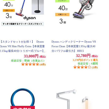
【スタンドセットがお得！】
Dyson
Dyson ハンディクリーナー Dyson V8
Dyson V8 Slim Fluffy Extra【本体質量
Focus Clean【本体質量1.95㎏/最大40
2.15kg/最長40分/トリガー式/ブルー】
分/パワフル吸引力】 HH15
32,780円
RCS-30スタンドセット SV10KEXTBU
33,000円
(税込)
(税込)
-Y-ESET
3,278円分ポイント還元
発送目安：即納（在庫あり）
発送目安：4週間
(4件)
(1件)