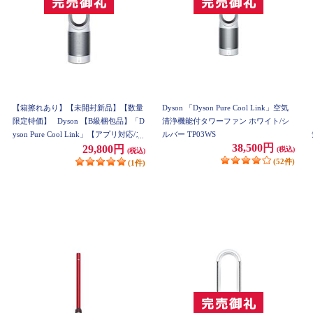
【箱擦れあり】【未開封新品】【数量
Dyson 「Dyson Pure Cool Link」空気
限定特価】
Dyson 【B級梱包品】「D
清浄機能付タワーファン ホワイト/シ
yson Pure Cool Link」【アプリ対応/ス
ルバー TP03WS
38,500円
マホ操作/空気清浄機、扇風機の1台2
29,800円
(税込)
(税込)
役/首振り/リモコン付き】ホワイト/シ
(52件)
(1件)
ルバー JK-TP03WS