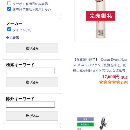
クーポン有商品のみ表示
販売終了商品を表示しない
メーカー
ダイソン(50)
全て表示
絞り込み
【在庫限り終了】
Dyson Dyson Hush
検索キーワード
Jet Mini Coolファン【乱流を抑え、的
確に風を届けます/パワフルな涼風/安
全設計/ストーン＆ブラッシュ】 PF01-
17,600円
(税込)
SB
絞り込み
(1件)
除外キーワード
絞り込み