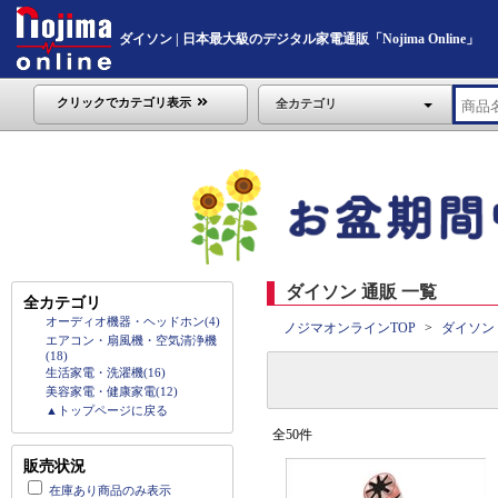
ダイソン | 日本最大級のデジタル家電通販「Nojima Online」
クリックでカテゴリ表示
全カテゴリ
ダイソン 通販 一覧
全カテゴリ
オーディオ機器・ヘッドホン(4)
ノジマオンラインTOP
ダイソン
エアコン・扇風機・空気清浄機
(18)
生活家電・洗濯機(16)
美容家電・健康家電(12)
▲トップページに戻る
全50件
販売状況
在庫あり商品のみ表示