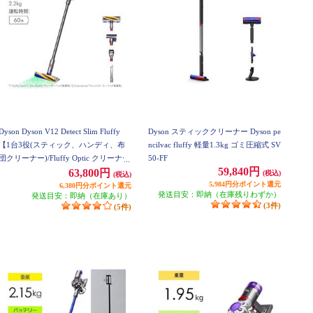
Dyson Dyson V12 Detect Slim Fluffy
Dyson スティッククリーナー Dyson pe
【1台3役(スティック、ハンディ、布
ncilvac fluffy 軽量1.3kg ゴミ圧縮式 SV
団クリーナー)/Fluffy Optic クリーナー
50-FF
59,840円
ヘッド/最長60分】 SV46FF
63,800円
(税込)
(税込)
5,984円分ポイント還元
6,380円分ポイント還元
発送目安：即納（在庫残りわずか）
発送目安：即納（在庫あり）
(3件)
(5件)