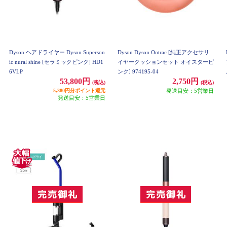
Dyson ヘアドライヤー Dyson Superson
Dyson Dyson Ontrac [純正アクセサリ
ic nural shine [セラミックピンク] HD1
イヤークッションセット オイスターピ
6VLP
ンク] 974195-04
53,800円
2,750円
(税込)
(税込)
5,380円分ポイント還元
発送目安：5営業日
発送目安：5営業日