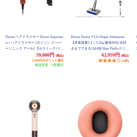
Dyson ヘアドライヤー Dyson Superson
Dyson Dyson V12s Origin Submarine
ic r ヘアドライヤー [ダイソン スーパ
【本体質量2.2～3.2kg/最長60分/水拭
ーソニック アール] 【セラミックパテ
きまでできる1台4役/Slim Fluffyクリー
ィーナ トパーズ】 HD17CPATO
ナーヘッド] SV49SU
59,000円
62,959円
(税込)
(税込)
5,900円分ポイント還元
(1件)
発送目安：5営業日