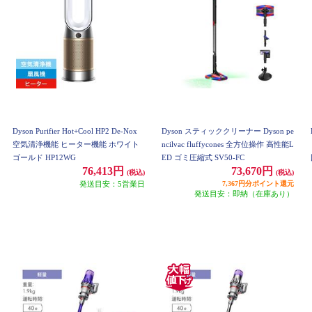
Dyson Purifier Hot+Cool HP2 De-Nox
Dyson スティッククリーナー Dyson pe
空気清浄機能 ヒーター機能 ホワイト
ncilvac fluffycones 全方位操作 高性能L
ゴールド HP12WG
ED ゴミ圧縮式 SV50-FC
76,413円
73,670円
(税込)
(税込)
発送目安：5営業日
7,367円分ポイント還元
発送目安：即納（在庫あり）