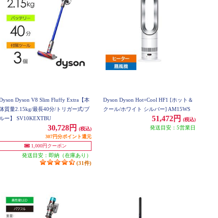
Dyson Dyson V8 Slim Fluffy Extra【本
Dyson Dyson Hot+Cool HF1 [ホット＆
体質量2.15kg/最長40分/トリガー式/ブ
クール/ホワイト シルバー] AM15WS
51,472円
ルー】 SV10KEXTBU
(税込)
30,728円
発送目安：5営業日
(税込)
307円分ポイント還元
1,000円クーポン
発送目安：即納（在庫あり）
(31件)