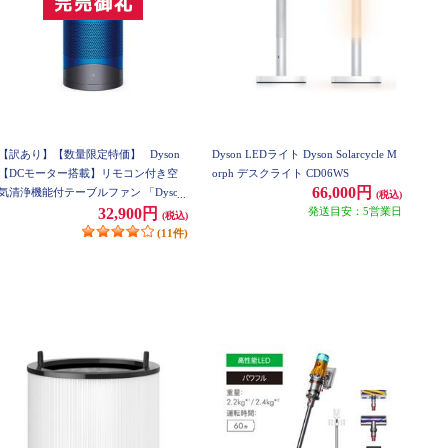
【訳あり】【数量限定特価】
Dyson
Dyson LEDライト Dyson Solarcycle M
【DCモーター搭載】リモコン付き空
orph デスクライト CD06WS
66,000円
気清浄機能付テーブルファン 「Dyson
(税込)
Pure Cool Link」 アイアン/ブルー DP0
発送目安：5営業日
32,900円
(税込)
3IB
(11件)