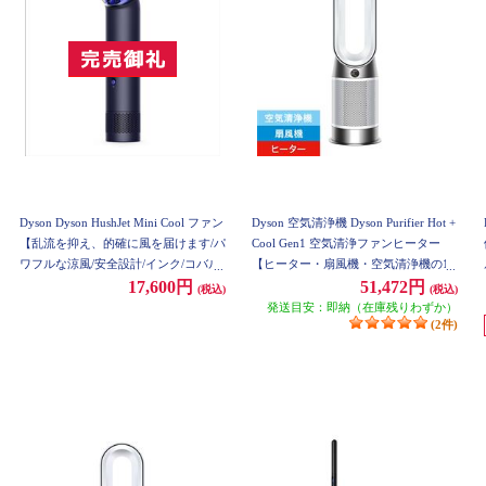
Dyson Dyson HushJet Mini Cool ファン
Dyson 空気清浄機 Dyson Purifier Hot +
【乱流を抑え、的確に風を届けます/パ
Cool Gen1 空気清浄ファンヒーター
ワフルな涼風/安全設計/インク/コバル
【ヒーター・扇風機・空気清浄機の1
ト】 PF01-IC
台3役/11畳/お手入れ簡単/ホワイト】
17,600円
51,472円
(税込)
(税込)
HP10WW
発送目安：即納（在庫残りわずか）
(2件)