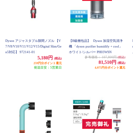
Dyson アジャスタブル隙間ノズル 【V
【B級梱包品】
Dyson 加湿空気清浄
7/V8/V10/V11/V12/V15/Digital Slim/Ge
機 「dyson purifier humidify + cool」
n5対応】 972141-01
ホワイト/シルバー PH03WSN
5,180円
参考価格：
107,800円
(税込)
(税込)
81,510円
(税込)
259円分ポイント還元
発送目安：5営業日
4,075円分ポイント還元