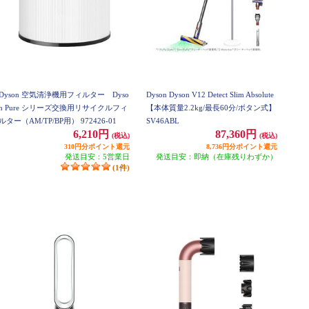
Dyson 空気清浄機用フィルター Dyso
Dyson Dyson V12 Detect Slim Absolute
n Pure シリーズ交換用リサイクルフィ
【本体質量2.2kg/最長60分/ボタン式】
ルター（AM/TP/BP用） 972426-01
SV46ABL
6,210円
87,360円
(税込)
(税込)
310円分ポイント還元
8,736円分ポイント還元
発送目安：5営業日
発送目安：即納（在庫残りわずか）
(1件)