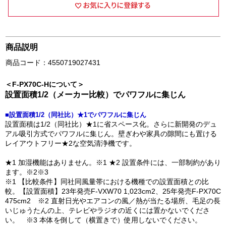
商品説明
商品コード：4550719027431
＜F-PX70C-Hについて＞
設置面積1/2（メーカー比較）でパワフルに集じん
■設置面積1/2（同社比）★1でパワフルに集じん
設置面積は1/2（同社比）★1に省スペース化。さらに新開発のデュ
アル吸引方式でパワフルに集じん。壁ぎわや家具の隙間にも置ける
レイアウトフリー★2な空気清浄機です。
★1 加湿機能はありません。※1 ★2 設置条件には、一部制約があり
ます。※2※3
※1 【比較条件】同社同風量帯における機種での設置面積との比
較。【設置面積】23年発売F-VXW70 1,023cm2、25年発売F-PX70C
475cm2 ※2 直射日光やエアコンの風／熱が当たる場所、毛足の長
いじゅうたんの上、テレビやラジオの近くには置かないでくださ
い。 ※3 本体を倒して（横置きで）使用しないでください。