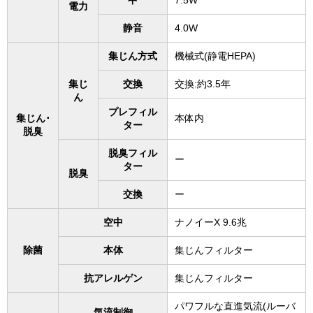
中
7.5W
電力
静音
4.0W
集じん方式
機械式(静電HEPA)
集じ
交換
交換:約3.5年
ん
プレフィル
集じん･
本体内
ター
脱臭
脱臭フィル
ー
ター
脱臭
交換
ー
空中
ナノイーX 9.6兆
除菌
本体
集じんフィルター
抗アレルゲン
集じんフィルター
パワフルな直進気流(ルーバ
気流制御