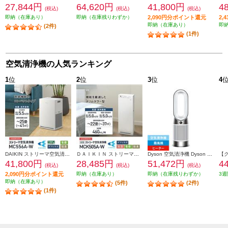
27,844円
64,620円
41,800円
4
(税込)
(税込)
(税込)
即納（在庫あり）
即納（在庫残りわずか）
2,090円分ポイント還元
2,
即納（在庫あり）
即
(2件)
(1件)
空気清浄機の人気ランキング
1
位
2
位
3
位
4
DAIKIN ストリーマ空気清浄機 25畳 ストリーマ アクティブプラズマイオン ホワイト MC556A-W
ＤＡＩＫＩＮ ストリーマ加湿空気清浄機 22畳 ストリーマ ホワイト MCK505A-W
Dyson 空気清浄機 Dyson Purifier Hot + Cool Gen1 空気清浄ファンヒーター 【ヒーター・扇風機・空気清浄機の1台3役/11畳/お手入れ簡単/ホワイト】 HP10WW
41,800円
28,485円
51,472円
4
(税込)
(税込)
(税込)
2,090円分ポイント還元
即納（在庫あり）
即納（在庫残りわずか）
3週
即納（在庫あり）
(5件)
(2件)
(1件)