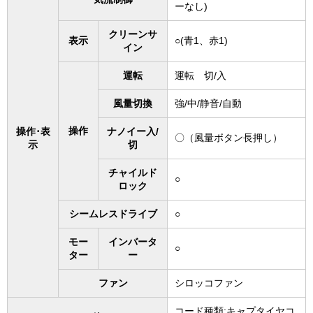
ーなし)
クリーンサ
表示
○(青1、赤1)
イン
運転
運転 切/入
風量切換
強/中/静音/自動
操作
操作･表
ナノイー入/
〇（風量ボタン長押し）
示
切
チャイルド
○
ロック
シームレスドライブ
○
モー
インバータ
○
ター
ー
ファン
シロッコファン
コード種類:キャプタイヤコ