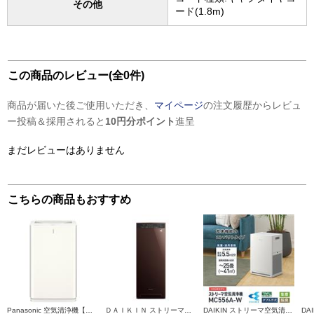
その他
ード(1.8m)
この商品のレビュー(全0件)
商品が届いた後ご使用いただき、
マイページ
の注文履歴からレビュ
ー投稿＆採用されると
10円分ポイント
進呈
まだレビューはありません
こちらの商品もおすすめ
Panasonic 空気清浄機【適用畳数:空清27畳/ナノイー/清潔HEPAフィルター/ホワイト】 F-PX60C-W
ＤＡＩＫＩＮ ストリーマ加湿空気清浄機 25畳 ストリーマ ブラウン MCK555AN-T
DAIKIN ストリーマ空気清浄機 25畳 ストリーマ アクティブプラズマイオン ホワイト MC556A-W