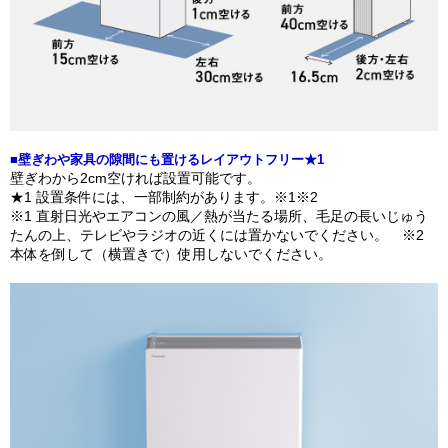
■壁ぎわや家具の隙間にも置けるレイアウトフリー★1
壁ぎわから2cm空ければ設置可能です。
★1 設置条件には、一部制約があります。※1※2
※1 直射日光やエアコンの風／熱が当たる場所、毛足の長いじゅう
たんの上、テレビやラジオの近くには置かないでください。 ※2
本体を倒して（横置きで）使用しないでください。