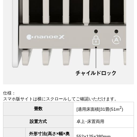
仕様：
スマホ版サイトは横にスクロールしてご確認いただけます。
2
畳数
[適用床面積]31畳(51m
)
設置方式
卓上･床置両用
外形寸法(高さ×幅×奥
552×125×380mm