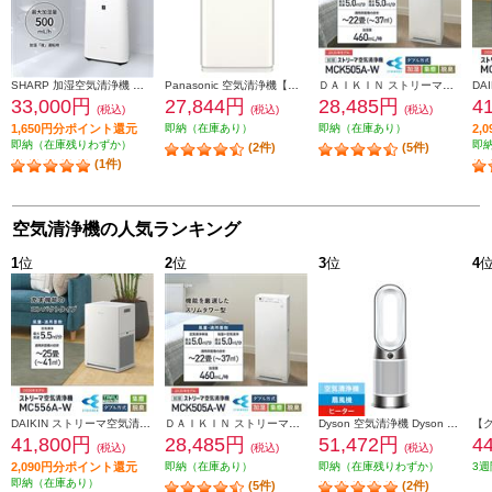
SHARP 加湿空気清浄機 適用畳数：空清23畳・加湿14畳 ホワイト系 KC-U50-W
Panasonic 空気清浄機【適用畳数:空清27畳/ナノイー/清潔HEPAフィルター/ホワイト】 F-PX60C-W
ＤＡＩＫＩＮ ストリーマ加湿空気清浄機 22畳 ストリーマ ホワイト MCK505A-W
33,000円
27,844円
28,485円
4
(税込)
(税込)
(税込)
1,650円分ポイント還元
即納（在庫あり）
即納（在庫あり）
2,
即納（在庫残りわずか）
即
(2件)
(5件)
(1件)
空気清浄機の人気ランキング
1
位
2
位
3
位
4
DAIKIN ストリーマ空気清浄機 25畳 ストリーマ アクティブプラズマイオン ホワイト MC556A-W
ＤＡＩＫＩＮ ストリーマ加湿空気清浄機 22畳 ストリーマ ホワイト MCK505A-W
Dyson 空気清浄機 Dyson Purifier Hot + Cool Gen1 空気清浄ファンヒーター 【ヒーター・扇風機・空気清浄機の1台3役/11畳/お手入れ簡単/ホワイト】 HP10WW
41,800円
28,485円
51,472円
4
(税込)
(税込)
(税込)
2,090円分ポイント還元
即納（在庫あり）
即納（在庫残りわずか）
3週
即納（在庫あり）
(5件)
(2件)