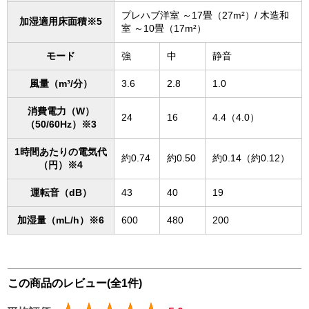
プレハブ洋室 ～17畳（27m²）/ 木造和
加湿適用床面積※5
室 ～10畳（17m²）
モード
強
中
静音
風量（m³/分）
3.6
2.8
1.0
消費電力（W）
24
16
4.4（4.0）
（50/60Hz）※3
1時間あたりの電気代
約0.74
約0.50
約0.14（約0.12）
（円）※4
運転音（dB）
43
40
19
加湿量（mL/h）※6
600
480
200
この商品のレビュー(全1件)