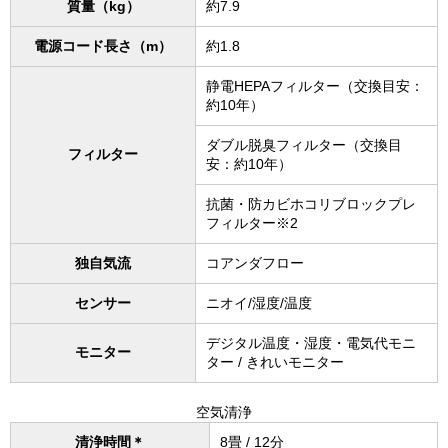
質量（kg）
約7.9
電源コード長さ（m）
約1.8
静電HEPAフィルター（交換目安：
約10年）
ダブル脱臭フィルター（交換目
フィルター
安：約10年）
抗菌・防カビホコリブロックプレ
フィルター※2
独自気流
コアンダフロー
センサー
ニオイ/湿度/温度
デジタル温度・湿度・電気代モニ
モニター
ター / きれいモニター
空気清浄
清浄時間＊
8畳 / 12分