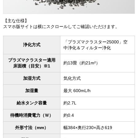
【主な仕様】
スマホ版サイトは横にスクロールしてご確認いただけます。
「プラズマクラスター25000」空
浄化方式
中浄化＆フィルター浄化
プラズマクラスター適用
約13畳（約21m²）
床面積（目安）※1
加湿方式
気化方式
加湿量
最大 600mL/h
給水タンク容量
約2.7L
待機時消費電力（Ｗ）
約0.4
外形寸法（mm）
幅384×奥行230×高さ619