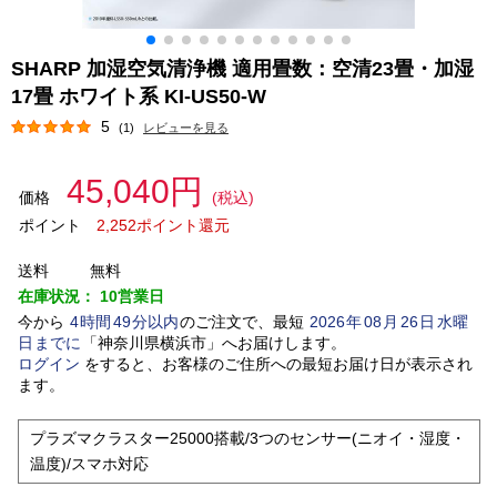
SHARP 加湿空気清浄機 適用畳数：空清23畳・加湿
17畳 ホワイト系 KI-US50-W
5
(1)
レビューを見る
45,040円
価格
(税込)
ポイント
2,252ポイント還元
送料
無料
在庫状況：
10営業日
今から
4
時間
49
分以内
のご注文で、最短
2026
年
08
月
26
日
水曜
日
までに
「
神奈川県横浜市
」
へお届けします。
ログイン
をすると、お客様のご住所への最短お届け日が表示され
ます。
プラズマクラスター25000搭載/3つのセンサー(ニオイ・湿度・
温度)/スマホ対応