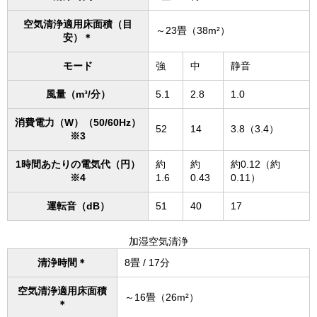
空気清浄適用床面積（目
～23畳（38m²）
安）＊
モード
強
中
静音
風量（m³/分）
5.1
2.8
1.0
消費電力（W）（50/60Hz）
52
14
3.8（3.4）
※3
1時間あたりの電気代（円）
約
約
約0.12（約
※4
1.6
0.43
0.11）
運転音（dB）
51
40
17
加湿空気清浄
清浄時間＊
8畳 / 17分
空気清浄適用床面積
～16畳（26m²）
＊