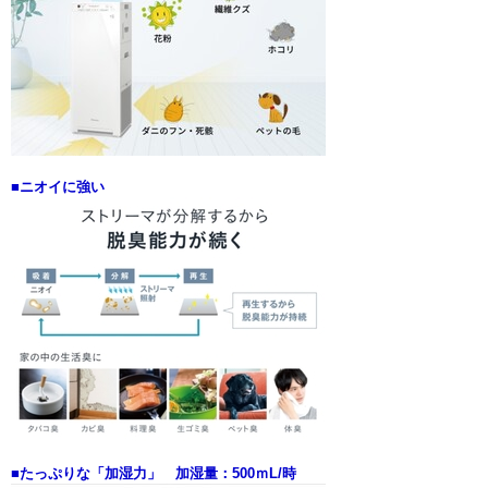
■ニオイに強い
■たっぷりな「加湿力」 加湿量：500ｍL/時