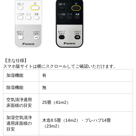
【主な仕様】
スマホ版サイトは横にスクロールしてご確認いただけます。
加湿機能
有
除湿機能
無
空気清浄適用
25畳（41m2）
床面積の目安
加湿空気清浄
木造8.5畳（14m2）・プレハブ14畳
適用床面積の
（23m2）
目安