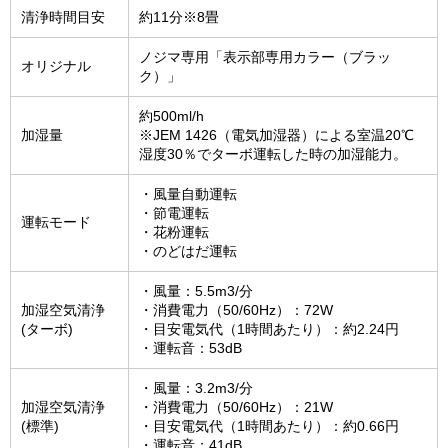
清浄時間目安
約11分※8畳
ノジマ専用「表示部専用カラー（ブラッ
オリジナル
ク）」
約500ml/h
加湿量
※JEM 1426（電気加湿器）による室温20℃
湿度30％でターボ運転した時の加湿能力。
・風量自動運転
・節電運転
運転モード
・花粉運転
・のどはだ運転
・風量：5.5m3/分
加湿空気清浄
・消費電力（50/60Hz）：72W
(ターボ)
・目安電気代（1時間あたり）：約2.24円
・運転音：53dB
・風量：3.2m3/分
加湿空気清浄
・消費電力（50/60Hz）：21W
(標準)
・目安電気代（1時間あたり）：約0.66円
・運転音：41dB