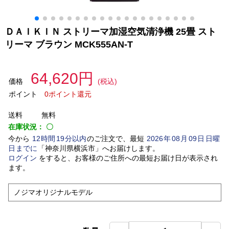
ＤＡＩＫＩＮ ストリーマ加湿空気清浄機 25畳 スト
リーマ ブラウン MCK555AN-T
64,620円
価格
(税込)
ポイント
0ポイント還元
送料
無料
在庫状況：
〇
今から
12
時間
19
分以内
のご注文で、最短
2026
年
08
月
09
日
日曜
日
までに
「
神奈川県横浜市
」
へお届けします。
ログイン
をすると、お客様のご住所への最短お届け日が表示され
ます。
ノジマオリジナルモデル