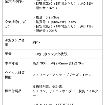
空気清浄(弱)
・目安電気代（1時間あたり）：約0.31円
・運転音：32dB
・風量：0.9m3/分
空気清浄(しず
・消費電力（50/60Hz）：6W
か)
・目安電気代（1時間あたり）：約0.19円
・運転音：20dB
加湿タンク容
約2.7L
量
重量
9.5kg（水タンク空状態）
本体寸法
高さ700mm×幅270mm×奥行270mm
ウイルス対策
ストリーマ・アクティブプラズマイオン
機能
取扱説明書、保証書、
標準付属品
リモコン、リモコンホルダー、脱臭フィルタ
ー
・キャスター：KKS080B41