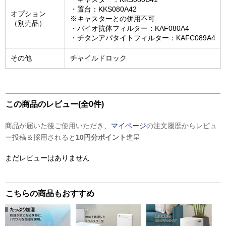
・置台：KKS080A42
オプション
※キャスターとの併用不可
（別売品）
・バイオ抗体フィルター：KAF080A4
・チタンアパタイトフィルター：KAFC089A4
その他
チャイルドロック
この商品のレビュー(全0件)
商品が届いた後ご使用いただき、
マイページ
の注文履歴からレビュ
ー投稿＆採用されると
10円分ポイント
進呈
まだレビューはありません
こちらの商品もおすすめ