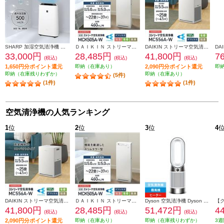
SHARP 加湿空気清浄機 適用畳数：空清23畳・加湿14畳 ホワイト系 KC-U50-W
ＤＡＩＫＩＮ ストリーマ加湿空気清浄機 22畳 ストリーマ ホワイト MCK505A-W
DAIKIN ストリーマ空気清浄機 25畳 ストリーマ アクティブプラズマイオン ホワイト MC556A-W
33,000円
28,485円
41,800円
7
(税込)
(税込)
(税込)
1,650円分ポイント還元
即納（在庫あり）
2,090円分ポイント還元
即
即納（在庫残りわずか）
即納（在庫あり）
(5件)
(1件)
(1件)
空気清浄機の人気ランキング
1
位
2
位
3
位
4
DAIKIN ストリーマ空気清浄機 25畳 ストリーマ アクティブプラズマイオン ホワイト MC556A-W
ＤＡＩＫＩＮ ストリーマ加湿空気清浄機 22畳 ストリーマ ホワイト MCK505A-W
Dyson 空気清浄機 Dyson Purifier Hot + Cool Gen1 空気清浄ファンヒーター 【ヒーター・扇風機・空気清浄機の1台3役/11畳/お手入れ簡単/ホワイト】 HP10WW
41,800円
28,485円
51,472円
4
(税込)
(税込)
(税込)
2,090円分ポイント還元
即納（在庫あり）
即納（在庫残りわずか）
3週