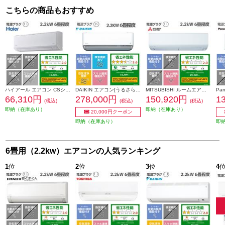
こちらの商品もおすすめ
ハイアール エアコン CSシリーズ【6畳用/2.2kw/100V/スタンダードモデル/ホワイト】 JAA-CS226A-ESET
DAIKIN エアコン[うるさらX][Rシリーズ] 【6畳用 /2.2kw /100V /換気・加湿 /フィルター自動お掃除 /2026年モデル】 AN226ARS-W-ESET
MITSUBISHI ルームエアコン 霧ヶ峰 Rシリーズ【主に6畳/2.2KW/100V/2026年モデル】 MSZ-R2226-W-ESET
66,310円
278,000円
150,920円
1
(税込)
(税込)
(税込)
即納（在庫あり）
即納（在庫あり）
20,000円クーポン
即納（在庫あり）
即
6畳用（2.2kw）エアコンの人気ランキング
1
位
2
位
3
位
4