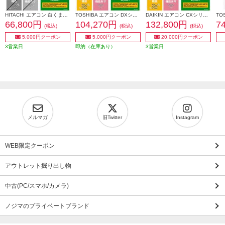
HITACHI エアコン 白くまくん AJシリーズ【6畳用/2.2KW/100V/2026年モデル】 RAS-AJ2226S-W-ESET
TOSHIBA エアコン DXシリーズ【6畳用/2.2kw/100V/2026年モデル】 RAS-V221DX-W-ESET
DAIKIN エアコン CXシリーズ [おもに6畳/2.2KW/100V/フィルター自動お掃除/機内洗浄機能/2026年モデル] S226ATCS-W-ESET
66,800円
104,270円
132,800円
7
(税込)
(税込)
(税込)
5,000円クーポン
5,000円クーポン
20,000円クーポン
3営業日
即納（在庫あり）
3営業日
メルマガ
旧Twitter
Instagram
WEB限定クーポン
アウトレット掘り出し物
中古(PC/スマホ/カメラ)
ノジマのプライベートブランド