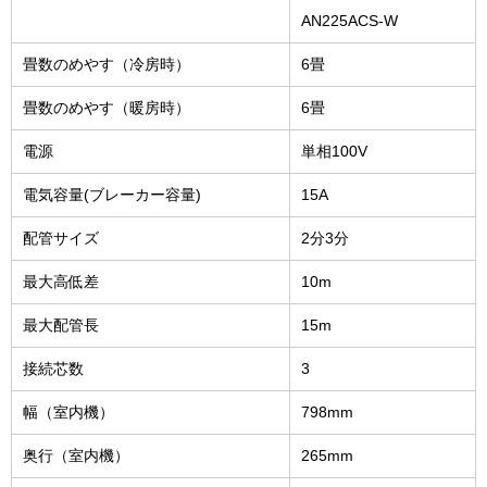
AN225ACS-W
畳数のめやす（冷房時）
6畳
畳数のめやす（暖房時）
6畳
電源
単相100V
電気容量(ブレーカー容量)
15A
配管サイズ
2分3分
最大高低差
10m
最大配管長
15m
接続芯数
3
幅（室内機）
798mm
奥行（室内機）
265mm