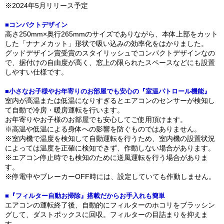
※2024年5月リリース予定
■コンパクトデザイン
高さ250mm×奥行265mmのサイズでありながら、本体上部をカット
した「ナナメカット」形状で吸い込みの効率化をはかりました。
グッドデザイン賞受賞のスタイリッシュでコンパクトデザインなの
で、据付けの自由度が高く、窓上の限られたスペースなどにも設置
しやすい仕様です。
■小さなお子様やお年寄りのお部屋でも安心の『室温パトロール機能』
室内が高温または低温になりすぎるとエアコンのセンサーが検知し
て自動で冷房・暖房運転を行います。
お年寄りやお子様のお部屋でも安心してご使用頂けます。
※高温や低温による身体への影響を防ぐものではありません。
※室内機で温度を検知して自動運転を行うため、室内機の設置状況
によっては温度を正確に検知できず、作動しない場合があります。
※エアコン停止時でも検知のために送風運転を行う場合がありま
す。
※停電中やブレーカーOFF時には、設定していても作動しません。
■『フィルター自動お掃除』搭載だからお手入れも簡単
エアコンの運転終了後、自動的にフィルターのホコリをブラッシン
グして、ダストボックスに回収。フィルターの目詰まりを抑えま
す。