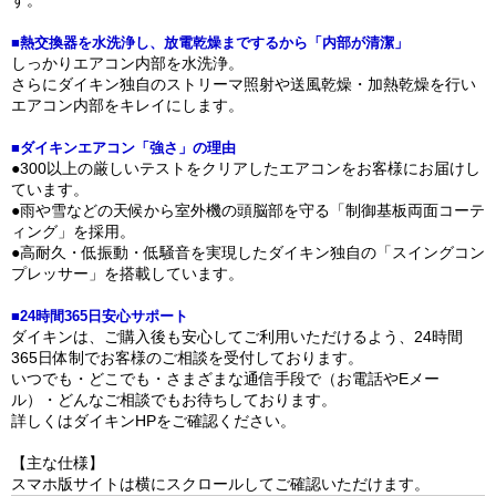
■熱交換器を水洗浄し、放電乾燥までするから「内部が清潔」
しっかりエアコン内部を水洗浄。
さらにダイキン独自のストリーマ照射や送風乾燥・加熱乾燥を行い
エアコン内部をキレイにします。
■ダイキンエアコン「強さ」の理由
●300以上の厳しいテストをクリアしたエアコンをお客様にお届けし
ています。
●雨や雪などの天候から室外機の頭脳部を守る「制御基板両面コーテ
ィング」を採用。
●高耐久・低振動・低騒音を実現したダイキン独自の「スイングコン
プレッサー」を搭載しています。
■24時間365日安心サポート
ダイキンは、ご購入後も安心してご利用いただけるよう、24時間
365日体制でお客様のご相談を受付しております。
いつでも・どこでも・さまざまな通信手段で（お電話やEメー
ル）・どんなご相談でもお待ちしております。
詳しくはダイキンHPをご確認ください。
【主な仕様】
スマホ版サイトは横にスクロールしてご確認いただけます。