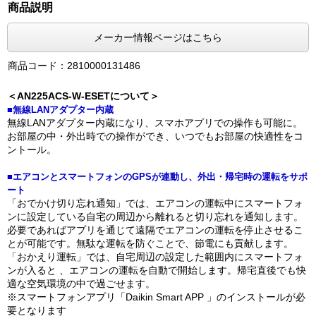
商品説明
メーカー情報ページはこちら
商品コード：2810000131486
＜AN225ACS-W-ESETについて＞
■無線LANアダプター内蔵
無線LANアダプター内蔵になり、スマホアプリでの操作も可能に。
お部屋の中・外出時での操作ができ、いつでもお部屋の快適性をコ
ントール。
■エアコンとスマートフォンのGPSが連動し、外出・帰宅時の運転をサポ
ート
「おでかけ切り忘れ通知」では、エアコンの運転中にスマートフォ
ンに設定している自宅の周辺から離れると切り忘れを通知します。
必要であればアプリを通じて遠隔でエアコンの運転を停止させるこ
とが可能です。無駄な運転を防ぐことで、節電にも貢献します。
「おかえり運転」では、自宅周辺の設定した範囲内にスマートフォ
ンが入ると 、エアコンの運転を自動で開始します。帰宅直後でも快
適な空気環境の中で過ごせます。
※スマートフォンアプリ「Daikin Smart APP 」のインストールが必
要となります