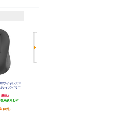
6
7
位
位
位
ATUREワイヤレスマ
ELECOM エレコム／マウス／握り
ロジクール ワイヤレスマウス M19
/Mサイズ/グラフ
やすい／ＢｌｕｅＬＥＤマウス／
6 Bluetooth オフホワイト M196O
W
650MGR
握りの極み／Ｌサイズ／静音／無
円
3,828円
1,228円
(税込)
(税込)
(税込)
線／２．４ＧＨｚ／５ボタン／ブ
（在庫残りわず
ルー MXGL10DBNBU
発送目安:
3営業日
発送目安:
即納（在庫あり）
）
(1件)
(13件)
(8件)