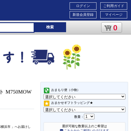
ログイン
ご利用ガイド
新規会員登録
マイページ
0
検索
おまもり便（小物）
ト M750MOW
おまかせギフトラッピング★
数量：
選択可能な数量以上のご希望は
県横浜市
」
へお届けし
こちらからご相談いただけます