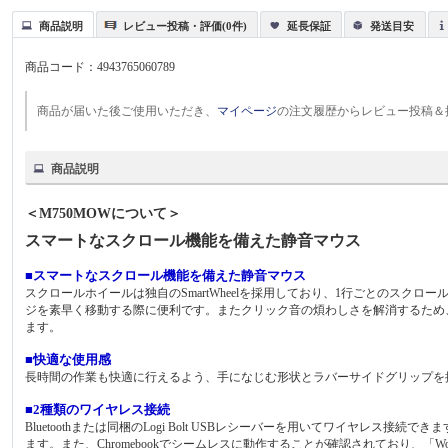
商品説明
レビュー投稿・評価(0件)
延長保証
発送目安
商品コード：
4943765060789
商品が届いた後ご使用いただき、
マイページ
の注文履歴からレビュー投稿＆
商品説明
＜M750MOWについて＞
スマートなスクロール機能を備えた静音マウス
■スマートなスクロール機能を備えた静音マウス
スクロールホイールは独自のSmartWheelを採用しており、1行ごとのスク
ジを素早く移動する際に便利です。またクリック音の煩わしさを解消するため、独自
ます。
■快適な使用感
長時間の作業も快適に行えるよう、手になじむ形状とラバーサイドグリップを
■2種類のワイヤレス接続
Bluetoothまたは同梱のLogi Bolt USBレシーバーを用いてワイヤレス接続できます
ます。また、Chromebookでシームレスに動作することが確認されており、「Works 