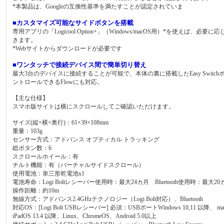
*本製品は、Googleの互換性基準を満たすことが認定されていま
■カスタマイズ可能なサイドボタンを搭載
専用アプリの「Logicool Option+」（Windows/macOS用）*を使
きます。
*Webサイトからダウンロードが必要です
■ワンタッチで接続デバイス間で簡単切り替え
最大3台のデバイスに接続することが可能で、本体の裏に搭載したEasy Swi
ントロールできるFlowにも対応。
【主な仕様】
スマホ版サイトは横にスクロールしてご確認いただけます。
サイズ(縦×横×奥行)：61×39×108mm
重量：103g
センサー方式：アドバンス オプティカル トラッキング
総ボタン数：6
スクロールホイール：有
チルト機能：有（バーチャルサイドスクロール）
使用電池：単三形乾電池x1
電池寿命：Logi Boltレシーバー使用時：最大24カ月 Bluetooth使用時：最大20
操作距離：約10m
無線方式：アドバンス2.4GHzテクノロジー（Logi Bolt対応）、Bluetooth
対応OS：[Logi Bolt USBレシーバー] 必須：USBポートWindows 10,11 以降、 macOS 1
iPadOS 13.4 以降、Linux、ChromeOS、Android 5.0以上