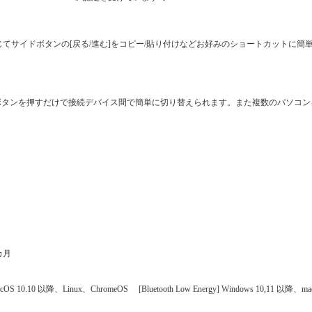
えば、必要に応じてサイドボタンの[戻る/進む]をコピー/貼り付けなどお好みのショートカット
tchボタンを押すだけで接続デバイス間で簡単に切り替えられます。また複数のパソコ
カ月
0.10 以降、Linux、ChromeOS [Bluetooth Low Energy] Windows 10,11 以降、ma