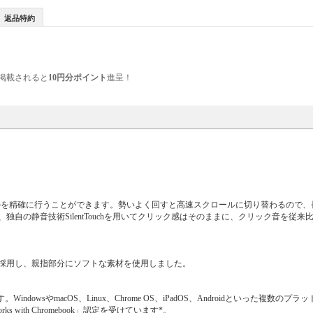
返品特約
掲載されると
10円分ポイント
進呈！
ロールを精確に行うことができます。勢いよく回すと高速スクロールに切り替わるので、
の静音技術SilentTouchを用いてクリック感はそのままに、クリック音を従来比
採用し、親指部分にソフトな素材を使用しました。
。WindowsやmacOS、Linux、Chrome OS、iPadOS、Androidといった複数の
with Chromebook」認定を受けています*。