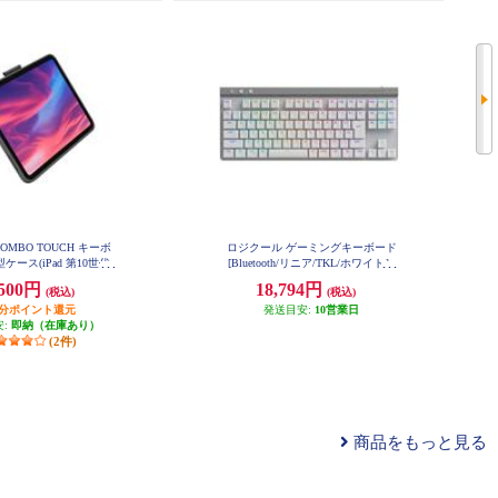
l COMBO TOUCH キーボ
ロジクール ゲーミングキーボード
ケース(iPad 第10世代
[Bluetooth/リニア/TKL/ホワイト］
G515-WL-LNWH
グレー IK1059GRA
,500円
18,794円
(税込)
(税込)
円分ポイント還元
発送目安:
10営業日
安:
即納（在庫あり）
(2件)
商品をもっと見る