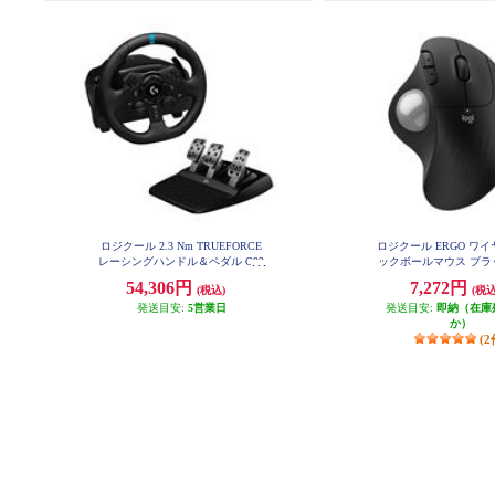
ロジクール 2.3 Nm TRUEFORCE
ロジクール ERGO ワ
レーシングハンドル＆ペダル G92
ックボールマウス ブラッ
3
SPBK
54,306円
7,272円
(税込)
(税込
発送目安:
5営業日
発送目安:
即納（在庫
か）
(2