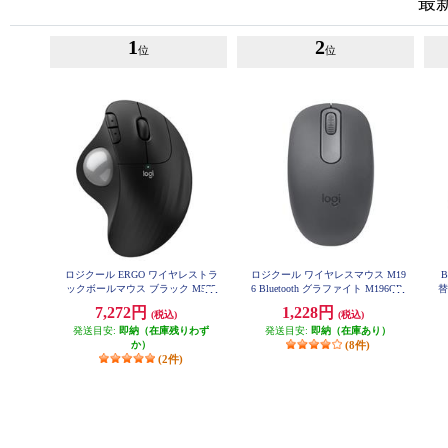
最
1
2
位
位
ロジクール ERGO ワイヤレストラ
ロジクール ワイヤレスマウス M19
B
ックボールマウス ブラック M575
6 Bluetooth グラファイト M196GR
替
SPBK
7,272円
1,228円
(税込)
(税込)
発送目安:
即納（在庫残りわず
発送目安:
即納（在庫あり）
か）
(8件)
(2件)