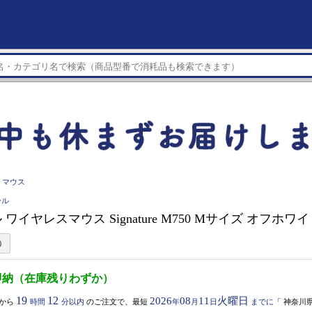
マウス
ール
ワイヤレスマウス Signature M750 Mサイズ オフホワイ
即納（在庫残りわずか）
19
12
2026
08
11
火曜日
から
時間
分以内
のご注文で、最短
年
月
日
までに
「
神奈川