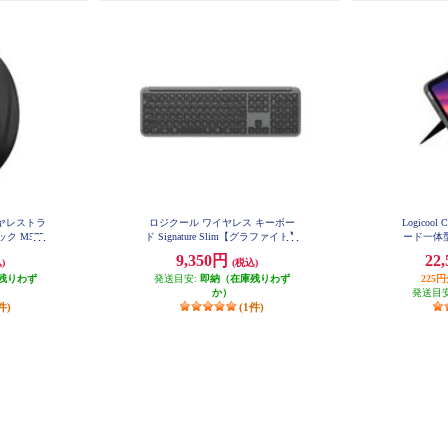
イヤレストラ
ロジクール ワイヤレス キーボー
Logicoo
ク M575
ド Signature Slim【グラファイト】
ード一体型
K950GR
用) 
9,350円
22
)
(税込)
残りわず
発送目安:
即納（在庫残りわず
225
か）
発送目
件)
(1件)