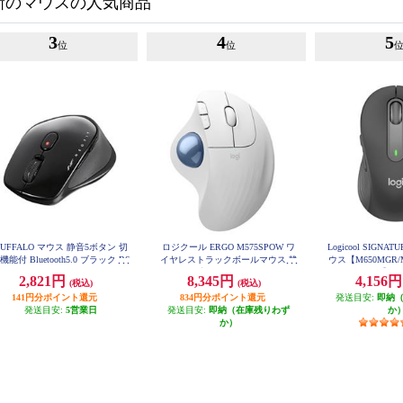
新のマウスの人気商品
3
4
5
位
位
UFFALO マウス 静音5ボタン 切
ロジクール ERGO M575SPOW ワ
Logicool SIGN
機能付 Bluetooth5.0 ブラック BS
イヤレストラックボールマウス 静
ウス【M650MGR
MBB540BK
音 M575SPOW
ァイト】 M
2,821円
8,345円
4,156
(税込)
(税込)
141円分ポイント還元
834円分ポイント還元
発送目安:
即納
発送目安:
5営業日
発送目安:
即納（在庫残りわず
か
か）