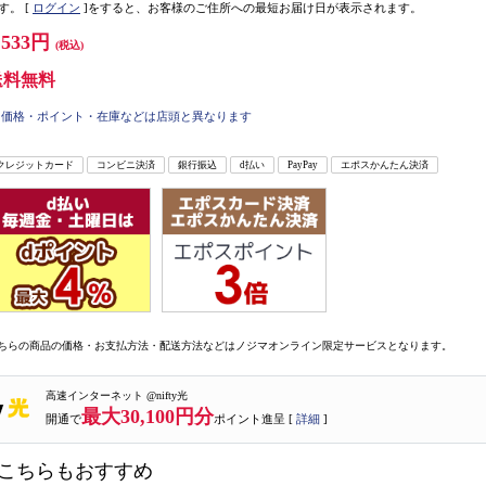
す。
[
ログイン
]をすると、お客様のご住所への最短お届け日が表示されます。
,533円
(税込)
送料無料
価格・ポイント・在庫などは店頭と異なります
クレジットカード
コンビニ決済
銀行振込
d払い
PayPay
エポスかんたん決済
ちらの商品の価格・お支払方法・配送方法などはノジマオンライン限定サービスとなります。
高速インターネット @nifty光
最大30,100円分
開通で
ポイント進呈 [
詳細
]
こちらもおすすめ