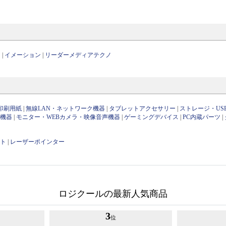
ス
|
イメーション
|
リーダーメディアテクノ
印刷用紙
|
無線LAN・ネットワーク機器
|
タブレットアクセサリー
|
ストレージ・US
け機器
|
モニター・WEBカメラ・映像音声機器
|
ゲーミングデバイス
|
PC内蔵パーツ
|
ット
|
レーザーポインター
ロジクールの最新人気商品
3
位