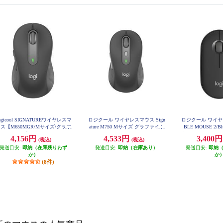
ogicool SIGNATUREワイヤレスマ
ロジクール ワイヤレスマウス Sign
ロジクール ワイヤ
ス【M650MGR/Mサイズ/グラフ
ature M750 Mサイズ グラファイト
BLE MOUSE 2/Bl
M750MGR
ァイト】 M650MGR
音/グラファイト]M35
4,156円
4,533円
3,400
(税込)
(税込)
G
発送目安:
即納（在庫残りわず
発送目安:
即納（在庫あり）
発送目安:
即納
か）
か
(8件)