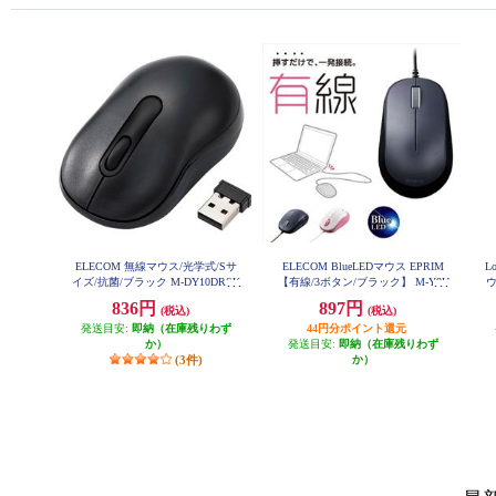
ELECOM 無線マウス/光学式/Sサ
ELECOM BlueLEDマウス EPRIM
L
イズ/抗菌/ブラック M-DY10DRSK
【有線/3ボタン/ブラック】 M-Y8U
ウ
BK
BBK
836円
897円
(税込)
(税込)
発送目安:
即納（在庫残りわず
44円分ポイント還元
か）
発送目安:
即納（在庫残りわず
(3件)
か）