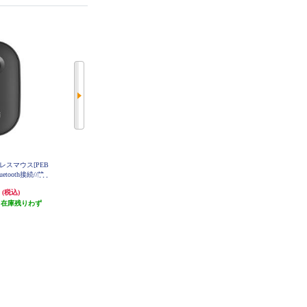
レスマウス[PEB
ロジクール ワイヤレスマウス MX
ロジクール M240 Silent Bluetoothﾏ
ｳｽ GR M240GR
uetooth接続//静
Anywhere 3S グラファイト MX180
0GR
0SGR M350S
円
13,694円
1,983円
(税込)
(税込)
(税込)
R
（在庫残りわず
発送目安:
即納（在庫残りわず
発送目安:
即納（在庫残りわず
）
か）
か）