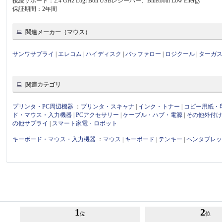
接続サポート：2.4 GHz Logi Bolt USBレシーバー、Bluetooth Low Energy
保証期間：2年間
関連メーカー（マウス）
サンワサプライ
|
エレコム
|
ハイディスク
|
バッファロー
|
ロジクール
|
ターガ
関連カテゴリ
プリンタ・PC周辺機器
：
プリンタ・スキャナ
|
インク・トナー
|
コピー用紙・
ド・マウス・入力機器
|
PCアクセサリー
|
ケーブル・ハブ・電源
|
その他外付
の他サプライ
|
スマート家電・ロボット
キーボード・マウス・入力機器
：
マウス
|
キーボード
|
テンキー
|
ペンタブレ
1
2
位
位