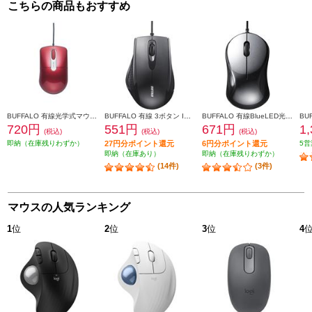
こちらの商品もおすすめ
BUFFALO 有線光学式マウス 静音/3ボタン/Mサイズ レッド BSMOU27SMRD
BUFFALO 有線 3ボタン IR光学式マウス ブラック BSMRU050BK
BUFFALO 有線BlueLED光学式マウス 静音 3ボタン ブラック BSMBU100BK
720円
551円
671円
1
(税込)
(税込)
(税込)
即納（在庫残りわずか）
27円分ポイント還元
6円分ポイント還元
5営
即納（在庫あり）
即納（在庫残りわずか）
(14件)
(3件)
マウスの人気ランキング
1
位
2
位
3
位
4