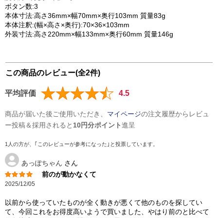
ボタン数:3
本体寸法:高さ36mm×幅70mm×奥行103mm 質量83g
本体注釈:(幅×高さ×奥行):70×36×103mm
外装寸法:高さ220mm×幅133mm×奥行60mm 質量146g
この商品のレビュー(全2件)
平均評価
4.5
商品が届いた後ご使用いただき、
マイページ
の注文履歴からレビュ
ー投稿＆採用されると
10円分ポイント
進呈
1人の方が、｢このレビューが参考になった｣と投票しています。
あっぽちゃん
さん
前のが動かなくて
2025/12/05
以前から使っていたものが全く動きが悪くて他のものを探してい
て、今回これをお得度高いようで買いました、やはり前のと比べて