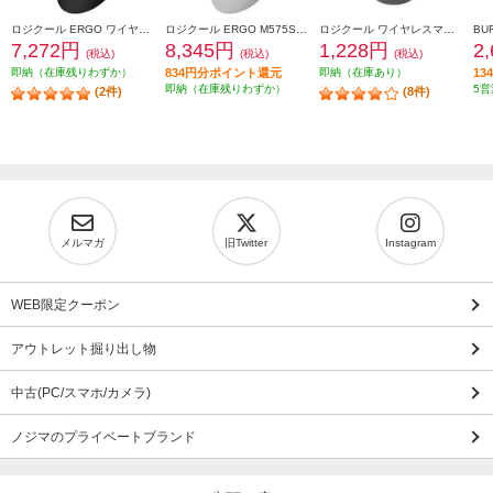
ロジクール ERGO ワイヤレストラックボールマウス ブラック M575SPBK
ロジクール ERGO M575SPOW ワイヤレストラックボールマウス 静音 M575SPOW
ロジクール ワイヤレスマウス M196 Bluetooth グラファイト M196GR
7,272円
8,345円
1,228円
2
(税込)
(税込)
(税込)
即納（在庫残りわずか）
834円分ポイント還元
即納（在庫あり）
1
即納（在庫残りわずか）
5営
(2件)
(8件)
メルマガ
旧Twitter
Instagram
WEB限定クーポン
アウトレット掘り出し物
中古(PC/スマホ/カメラ)
ノジマのプライベートブランド