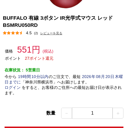
BUFFALO 有線 3ボタン IR光学式マウス レッド
BSMRU050RD
4.5
(2)
レビューを見る
551円
価格
(税込)
ポイント
27ポイント還元
在庫状況：
5営業日
今から
19
時間
10
分以内
のご注文で、最短
2026
年
08
月
20
日
木曜
日
までに
「
神奈川県横浜市
」
へお届けします。
ログイン
をすると、お客様のご住所への最短お届け日が表示され
ます。
－
＋
数量
1