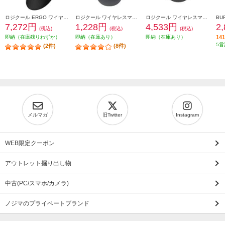
ロジクール ERGO ワイヤレストラックボールマウス ブラック M575SPBK
ロジクール ワイヤレスマウス M196 Bluetooth グラファイト M196GR
ロジクール ワイヤレスマウス Signature M750 Mサイズ グラファイト M750MGR
7,272円
1,228円
4,533円
2
(税込)
(税込)
(税込)
即納（在庫残りわずか）
即納（在庫あり）
即納（在庫あり）
1
5営
(2件)
(8件)
メルマガ
旧Twitter
Instagram
WEB限定クーポン
アウトレット掘り出し物
中古(PC/スマホ/カメラ)
ノジマのプライベートブランド