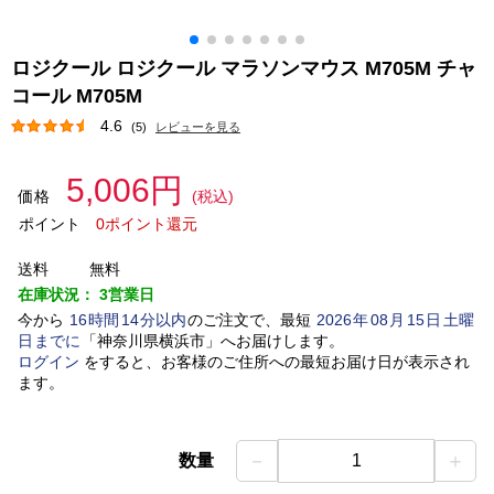
ロジクール ロジクール マラソンマウス M705M チャ
コール M705M
4.6
(5)
レビューを見る
5,006円
価格
(税込)
ポイント
0ポイント還元
送料
無料
在庫状況：
3営業日
今から
16
時間
14
分以内
のご注文で、最短
2026
年
08
月
15
日
土曜
日
までに
「
神奈川県横浜市
」
へお届けします。
ログイン
をすると、お客様のご住所への最短お届け日が表示され
ます。
－
＋
数量
1