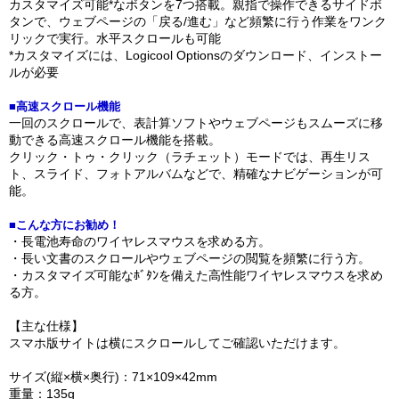
カスタマイズ可能*なボタンを7つ搭載。親指で操作できるサイドボ
タンで、ウェブページの「戻る/進む」など頻繁に行う作業をワンク
リックで実行。水平スクロールも可能
*カスタマイズには、Logicool Optionsのダウンロード、インストー
ルが必要
■高速スクロール機能
一回のスクロールで、表計算ソフトやウェブページもスムーズに移
動できる高速スクロール機能を搭載。
クリック・トゥ・クリック（ラチェット）モードでは、再生リス
ト、スライド、フォトアルバムなどで、精確なナビゲーションが可
能。
■こんな方にお勧め！
・長電池寿命のワイヤレスマウスを求める方。
・長い文書のスクロールやウェブページの閲覧を頻繁に行う方。
・カスタマイズ可能なﾎﾞﾀﾝを備えた高性能ワイヤレスマウスを求め
る方。
【主な仕様】
スマホ版サイトは横にスクロールしてご確認いただけます。
サイズ(縦×横×奥行)：71×109×42mm
重量：135g