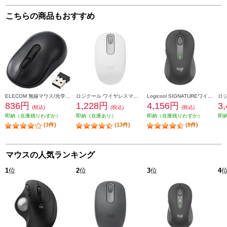
こちらの商品もおすすめ
ELECOM 無線マウス/光学式/Sサイズ/抗菌/ブラック M-DY10DRSKBK
ロジクール ワイヤレスマウス M196 Bluetooth オフホワイト M196OW
Logicool SIGNATUREワイヤレスマウス【M650MGR/Mサイズ/グラファイト】 M650MGR
836円
1,228円
4,156円
3
(税込)
(税込)
(税込)
即納（在庫残りわずか）
即納（在庫あり）
即納（在庫残りわずか）
即
(3件)
(13件)
(8件)
マウスの人気ランキング
1
位
2
位
3
位
4