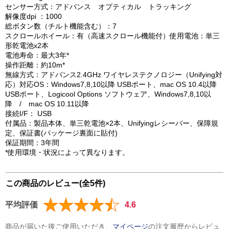
センサー方式：アドバンス オプティカル トラッキング
解像度dpi ：1000
総ボタン数（チルト機能含む）：7
スクロールホイール：有（高速スクロール機能付）使用電池：単三
形乾電池x2本
電池寿命：最大3年*
操作距離：約10m*
無線方式：アドバンス2.4GHz ワイヤレステクノロジー（Unifying対
応）対応OS：Windows7,8,10以降 USBポート、mac OS 10.4以降
USBポート、Logicool Options ソフトウェア、Windows7,8,10以
降 / mac OS 10.11以降
接続I/F： USB
付属品：製品本体、単三乾電池×2本、Unifyingレシーバー、保障規
定、保証書(パッケージ裏面に貼付)
保証期間：3年間
*使用環境・状況によって異なります。
この商品のレビュー(全5件)
平均評価
4.6
商品が届いた後ご使用いただき、
マイページ
の注文履歴からレビュ