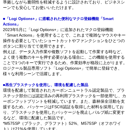
準拠しながら脆弱性を軽減するように設計されており、ビジネスシ
ーンでも安心してお使いいただけます。
■「Logi Options+」に搭載された便利なマクロ登録機能「Smart
Actions」
2023年5月に「Logi Options+」に追加されたマクロ登録機能
「Smart Actions」を使用することで、これまで複雑なマウスやキー
操作を必要としていたショートカットやファンクションをひとつの
ボタンに割り当てて使用できます。
例えば、データ入力作業や複数ソフトを起動して作業する時など、
よく使う複数のキーを押す必要がある場合に、この機能を使用する
ことで1つのキーで実行できるため、作業効率が格段に上がります。
ロジクール製品専用ソフト「Logi Options+」で簡単に登録でき、
様々な利用シーンで活躍します。
■再生プラスチックを使用し、環境を配慮した製品
環境を配慮して製造されたカーボンニュートラル認定製品で、プラ
スチック部分には認定済みの再利用プラスチックを一部使用*し、カ
ーボンフットプリントを軽減しています。また、森林保全活動を支
援するため、パッケージはFSC®認証を取得した材料を採用してお
り、プラスチックを使用したパッケージを廃止しパルプ紙に変更す
るなど、環境に配慮した製品です。
*M575SP（ブラック、グラファト）52%、M575SP（オフホワイ
ト）は21%を使用しています。