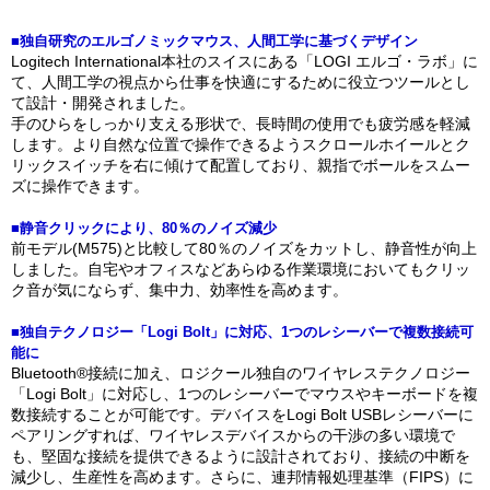
■独自研究のエルゴノミックマウス、人間工学に基づくデザイン
Logitech International本社のスイスにある「LOGI エルゴ・ラボ」に
て、人間工学の視点から仕事を快適にするために役立つツールとし
て設計・開発されました。
手のひらをしっかり支える形状で、長時間の使用でも疲労感を軽減
します。より自然な位置で操作できるようスクロールホイールとク
リックスイッチを右に傾けて配置しており、親指でボールをスムー
ズに操作できます。
■静音クリックにより、80％のノイズ減少
前モデル(M575)と比較して80％のノイズをカットし、静音性が向上
しました。自宅やオフィスなどあらゆる作業環境においてもクリッ
ク音が気にならず、集中力、効率性を高めます。
■独自テクノロジー「Logi Bolt」に対応、1つのレシーバーで複数接続可
能に
Bluetooth®接続に加え、ロジクール独自のワイヤレステクノロジー
「Logi Bolt」に対応し、1つのレシーバーでマウスやキーボードを複
数接続することが可能です。デバイスをLogi Bolt USBレシーバーに
ペアリングすれば、ワイヤレスデバイスからの干渉の多い環境で
も、堅固な接続を提供できるように設計されており、接続の中断を
減少し、生産性を高めます。さらに、連邦情報処理基準（FIPS）に