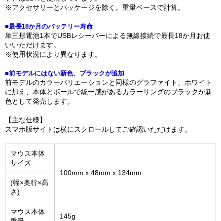
※アクセサリーとパッケージを除く。重量ベースで計算。
■最長18か月のバッテリー寿命
単三形電池1本でUSBレシーバーによる無線接続で最長18か月お使
いいただけます。
※使用状況により異なります。
■前モデルにはない新色、ブラックが追加
前モデルのカラーバリエーションと同様のグラファイト、ホワイト
に加え、本体とボールで統一感があるカラーリングのブラックが新
色として発売します。
【主な仕様】
スマホ版サイトは横にスクロールしてご確認いただけます。
マウス本体
サイズ
100mm x 48mm x 134mm
(幅×奥行×高
さ)
マウス本体
145g
重量