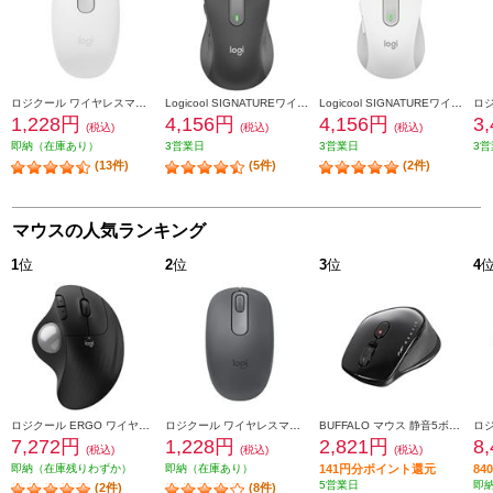
ロジクール ワイヤレスマウス M196 Bluetooth オフホワイト M196OW
Logicool SIGNATUREワイヤレスマウス【M650LGR/Lサイズ/グラファイト】 M650LGR
Logicool SIGNATUREワイヤレスマウス【M650MOW/Mサイズ/オフホワイト】 M650MOW
1,228円
4,156円
4,156円
3
(税込)
(税込)
(税込)
即納（在庫あり）
3営業日
3営業日
3営
(13件)
(5件)
(2件)
マウスの人気ランキング
1
位
2
位
3
位
4
ロジクール ERGO ワイヤレストラックボールマウス ブラック M575SPBK
ロジクール ワイヤレスマウス M196 Bluetooth グラファイト M196GR
BUFFALO マウス 静音5ボタン 切替機能付 Bluetooth5.0 ブラック BSMBB540BK
7,272円
1,228円
2,821円
8
(税込)
(税込)
(税込)
即納（在庫残りわずか）
即納（在庫あり）
141円分ポイント還元
8
5営業日
即
(2件)
(8件)