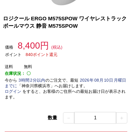
ロジクール ERGO M575SPOW ワイヤレストラック
ボールマウス 静音 M575SPOW
8,400円
価格
(税込)
ポイント
840ポイント還元
送料
無料
在庫状況：
〇
今から
3
時間
2
分以内
のご注文で、最短
2026
年
08
月
10
日
月曜日
までに
「
神奈川県横浜市
」
へお届けします。
ログイン
をすると、お客様のご住所への最短お届け日が表示され
ます。
－
＋
数量
1