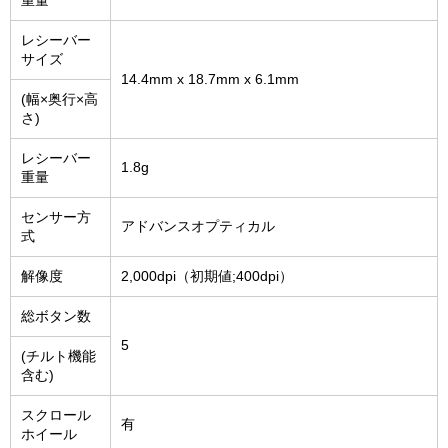
レシーバー
サイズ
14.4mm x 18.7mm x 6.1mm
(幅×奥行×高
さ)
レシーバー
1.8g
重量
センサー方
アドバンスオプティカル
式
解像度
2,000dpi（初期値;400dpi）
総ボタン数
5
(チルト機能
含む)
スクロール
有
ホイール