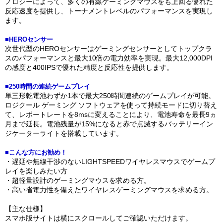
ノロジーによって、多くの有線ゲーミングマウスをも上回る優れた
反応速度を提供し、トーナメントレベルのパフォーマンスを実現し
ます。
■HEROセンサー
次世代型のHEROセンサーはゲーミングセンサーとしてトップクラ
スのパフォーマンスと最大10倍の電力効率を実現。最大12,000DPI
の感度と400IPSで優れた精度と反応性を提供します。
■250時間の連続ゲームプレイ
単三形乾電池わずか1本で最大250時間連続のゲームプレイが可能。
ロジクール ゲーミング ソフトウェアを使って持続モードに切り替え
て、レポートレートを8msに変えることにより、電池寿命を最長9ヵ
月まで延長。電池残量が15%になると赤で点滅するバッテリーイン
ジケーターライトを搭載しています。
■こんな方にお勧め！
・遅延や無線干渉のないLIGHTSPEEDワイヤレスマウスでゲームプ
レイを楽しみたい方
・超軽量設計のゲーミングマウスを求める方。
・高い省電力性を備えたワイヤレスゲーミングマウスを求める方。
【主な仕様】
スマホ版サイトは横にスクロールしてご確認いただけます。