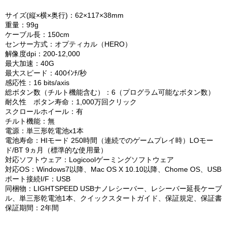
サイズ(縦×横×奥行)：62×117×38mm
重量：99g
ケーブル長：150cm
センサー方式：オプティカル（HERO）
解像度dpi：200-12,000
最大加速：40G
最大スピード：400ｲﾝﾁ/秒
感応性：16 bits/axis
総ボタン数（チルト機能含む）：6（プログラム可能なボタン数）
耐久性 ボタン寿命：1,000万回クリック
スクロールホイール：有
チルト機能：無
電源：単三形乾電池x1本
電池寿命：HIモード 250時間（連続でのゲームプレイ時）LOモー
ド/BT 9ヵ月（標準的な使用量）
対応ソフトウェア：Logicoolゲーミングソフトウェア
対応OS：Windows7以降、Mac OS X 10.10以降、Chome OS、USB
ポート接続I/F：USB
同梱物：LIGHTSPEED USBナノレシーバー、レシーバー延長ケーブ
ル、単三形乾電池1本、クイックスタートガイド、保証規定、保証書
保証期間：2年間