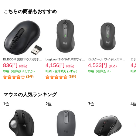
こちらの商品もおすすめ
ELECOM 無線マウス/光学式/Sサイズ/抗菌/ブラック M-DY10DRSKBK
Logicool SIGNATUREワイヤレスマウス【M650MGR/Mサイズ/グラファイト】 M650MGR
ロジクール ワイヤレスマウス Signature M750 Mサイズ グラファイト M750MGR
836円
4,156円
4,533円
4
(税込)
(税込)
(税込)
即納（在庫残りわずか）
即納（在庫残りわずか）
即納（在庫あり）
即
(3件)
(8件)
マウスの人気ランキング
1
位
2
位
3
位
4