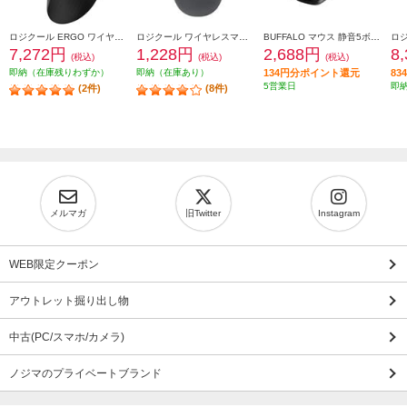
ロジクール ERGO ワイヤレストラックボールマウス ブラック M575SPBK
ロジクール ワイヤレスマウス M196 Bluetooth グラファイト M196GR
BUFFALO マウス 静音5ボタン 切替機能付 Bluetooth5.0 ブラック BSMBB540BK
7,272円
1,228円
2,688円
8
(税込)
(税込)
(税込)
即納（在庫残りわずか）
即納（在庫あり）
134円分ポイント還元
8
5営業日
即
(2件)
(8件)
メルマガ
旧Twitter
Instagram
WEB限定クーポン
アウトレット掘り出し物
中古(PC/スマホ/カメラ)
ノジマのプライベートブランド