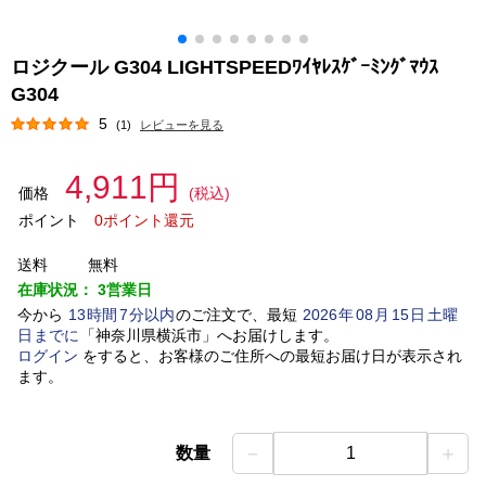
ロジクール G304 LIGHTSPEEDﾜｲﾔﾚｽｹﾞｰﾐﾝｸﾞﾏｳｽ
G304
5
(1)
レビューを見る
4,911円
価格
(税込)
ポイント
0ポイント還元
送料
無料
在庫状況：
3営業日
今から
13
時間
7
分以内
のご注文で、最短
2026
年
08
月
15
日
土曜
日
までに
「
神奈川県横浜市
」
へお届けします。
ログイン
をすると、お客様のご住所への最短お届け日が表示され
ます。
－
＋
数量
1