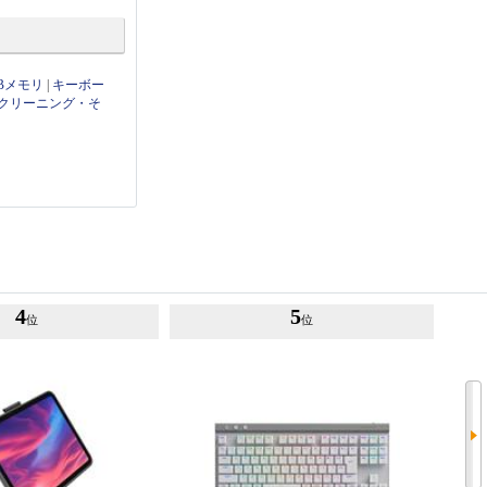
Bメモリ
|
キーボー
クリーニング・そ
4
5
位
位