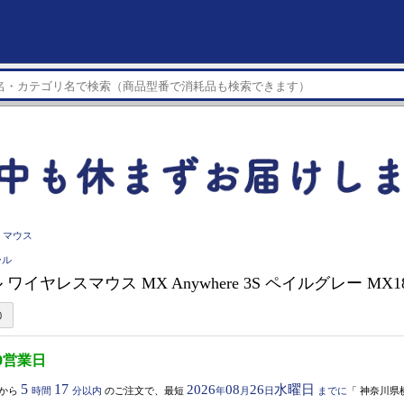
マウス
ール
ワイヤレスマウス MX Anywhere 3S ペイルグレー MX18
0営業日
5
17
2026
08
26
水曜日
から
時間
分以内
のご注文で、最短
年
月
日
までに
「
神奈川県