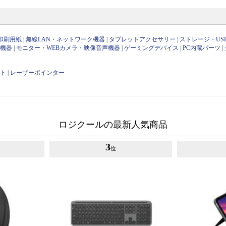
印刷用紙
|
無線LAN・ネットワーク機器
|
タブレットアクセサリー
|
ストレージ・US
け機器
|
モニター・WEBカメラ・映像音声機器
|
ゲーミングデバイス
|
PC内蔵パーツ
|
ット
|
レーザーポインター
ロジクールの最新人気商品
3
位