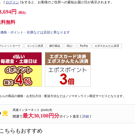
。
[
ログイン
]をすると、お客様のご住所への最短お届け日が表示されます。
3,694円
(税込)
送料無料
価格・ポイント・在庫などは店頭と異なります
クレジットカード
コンビニ決済
銀行振込
d払い
PayPay
エポスかんたん決済
ちらの商品の価格・お支払方法・配送方法などはノジマオンライン限定サービスとなります。
高速インターネット @nifty光
最大30,100円分
開通で
ポイント進呈 [
詳細
]
こちらもおすすめ