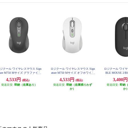
ジクール ワイヤレスマウス Sign
ロジクール ワイヤレスマウス Sign
ロジクール ワイヤ
ture M750 Mサイズ グラファイト
ature M750 Mサイズ オフホワイト
BLE MOUSE 2/Bl
M750MGR
M750MOW
音/グラファイト]M35
4,533円
4,533円
3,400
(税込)
(税込)
G
発送目安:
即納（在庫あり）
発送目安:
即納（在庫残りわず
発送目安:
即納
か）
か