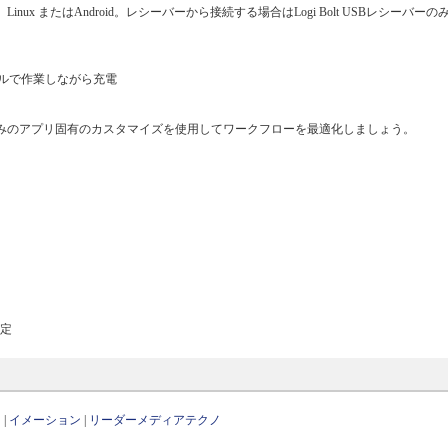
S、Linux またはAndroid。レシーバーから接続する場合はLogi Bolt USBレシーバー
ブルで作業しながら充電
、定義済みのアプリ固有のカスタマイズを使用してワークフローを最適化しましょう。
規定
ス
|
イメーション
|
リーダーメディアテクノ