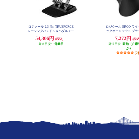
ロジクール 2.3 Nm TRUEFORCE
ロジクール ERGO ワ
レーシングハンドル＆ペダル G92
ックボールマウス ブラッ
3
SPBK
54,306円
7,272円
(税込)
(税込
発送目安:
5営業日
発送目安:
即納（在庫
か）
(2