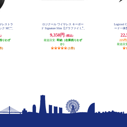
イヤレストラ
ロジクール ワイヤレス キーボー
Logicoo
ク M575
ド Signature Slim【グラファイト】
ード一体型
K950GR
用) 
9,350円
22
)
(税込)
残りわず
発送目安:
即納（在庫残りわず
225
か）
発送目
件)
(1件)