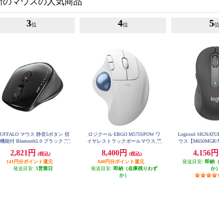
新のマウスの人気商品
3
4
5
位
位
UFFALO マウス 静音5ボタン 切
ロジクール ERGO M575SPOW ワ
Logicool SIGN
機能付 Bluetooth5.0 ブラック BS
イヤレストラックボールマウス 静
ウス【M650MGR
MBB540BK
音 M575SPOW
ァイト】 M
2,821円
8,400円
4,156
(税込)
(税込)
141円分ポイント還元
840円分ポイント還元
発送目安:
即納
発送目安:
5営業日
発送目安:
即納（在庫残りわず
か
か）