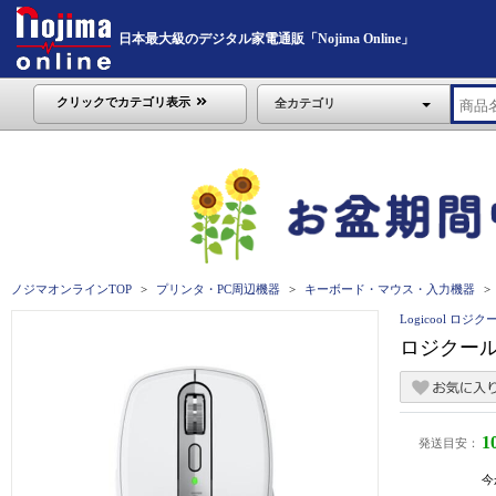
日本最大級のデジタル家電通販「Nojima Online」
クリックでカテゴリ表示
全カテゴリ
ノジマオンラインTOP
プリンタ・PC周辺機器
キーボード・マウス・入力機器
Logicool ロジク
ロジクール 
1
発送目安：
今