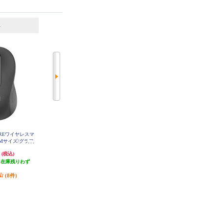
6
7
位
位
位
ATUREワイヤレスマ
ELECOM エレコム／マウス／握り
ロジクール ワイヤレスマウス M19
/Mサイズ/グラフ
やすい／ＢｌｕｅＬＥＤマウス／
6 Bluetooth オフホワイト M196O
W
650MGR
握りの極み／Ｌサイズ／静音／無
円
3,828円
1,228円
(税込)
(税込)
(税込)
線／２．４ＧＨｚ／５ボタン／ブ
（在庫残りわず
ルー MXGL10DBNBU
発送目安:
3営業日
発送目安:
即納（在庫あり）
）
(1件)
(13件)
(8件)