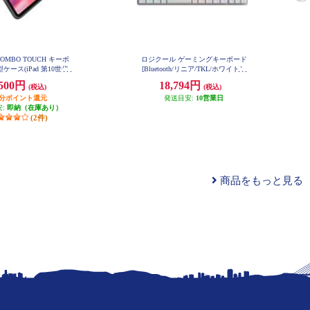
l COMBO TOUCH キーボ
ロジクール ゲーミングキーボード
ケース(iPad 第10世代
[Bluetooth/リニア/TKL/ホワイト］
G515-WL-LNWH
グレー IK1059GRA
,500円
18,794円
(税込)
(税込)
円分ポイント還元
発送目安:
10営業日
安:
即納（在庫あり）
(2件)
商品をもっと見る