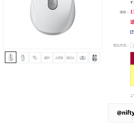
す
1
価格：
支払方法：
こ