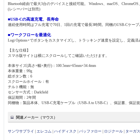
Bluetooth経由で最大3台のデバイスと接続可能。 Windows、macOS、ChromeO
(レシーバーは別売)
■USB-Cの高速充電、長寿命
連続使用時間はフル充電で70日、1回の充電で最長3時間。同梱のUSB-Cケー
■ワークフローを最適化
Logi Options+でボタンをカスタマイズし、トラッキング速度を設定し
【主な仕様】
スマホ版サイトは横にスクロールしてご確認いただけます。
本体サイズ(高さ×幅×奥行)：100.5mm×65mm×34.4mm
本体重量：99g
総ボタン数：6
スクロールホイール：有
チルト機能：無
センサー方式：Darkfield
保証期間：2年間
同梱物：製品本体、USB-C充電ケーブル（USB-A to USB-C）、保証書、保証
関連メーカー（マウス）
サンワサプライ
|
エレコム
|
ハイディスク
|
バッファロー
|
ロジクール
|
ターガ