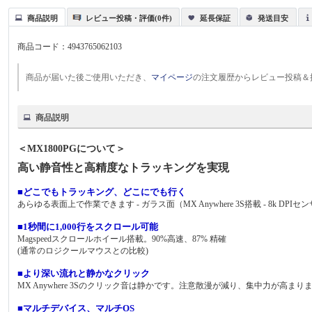
商品説明
レビュー投稿・評価(0件)
延長保証
発送目安
商品コード：
4943765062103
商品が届いた後ご使用いただき、
マイページ
の注文履歴からレビュー投稿＆
商品説明
＜MX1800PGについて＞
高い静音性と高精度なトラッキングを実現
■どこでもトラッキング、どこにでも行く
あらゆる表面上で作業できます - ガラス面（MX Anywhere 3S搭載 - 8
■1秒間に1,000行をスクロール可能
Magspeedスクロールホイール搭載。90%高速、87% 精確
(通常のロジクールマウスとの比較)
■より深い流れと静かなクリック
MX Anywhere 3Sのクリック音は静かです。注意散漫が減り、集中力が高まり
■マルチデバイス、マルチOS