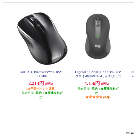
BUFFALO Bluetoothマウス BSMB
Logicool SIGNATUREワイヤレスマ
ロ
B110BK
ウス【M650MGR/Mサイズ/グラフ
a
ァイト】 M650MGR
2,213円
4,156円
(税込)
(税込)
110円分ポイント還元
発送目安:
即納（在庫残りわず
発送目安:
即納（在庫残りわず
か）
か）
(8件)