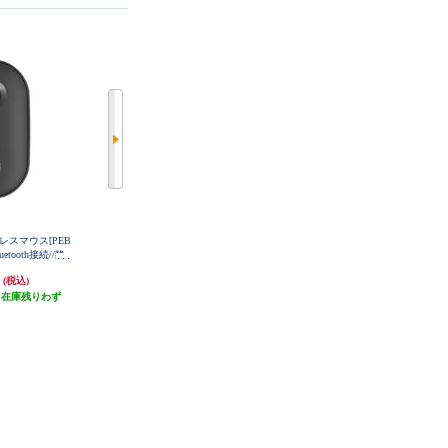
レスマウス[PEB
ロジクール ERGO M575SPOW ワ
ロジクール ワイヤレスマウス MX
uetooth接続//静
イヤレストラックボールマウス 静
Anywhere 3S グラファイト MX180
0GR
0SGR M350S
音 M575SPOW
円
8,400円
13,694円
(税込)
(税込)
(税込)
R
（在庫残りわず
840円分ポイント還元
発送目安:
即納（在庫残りわず
）
発送目安:
即納（在庫残りわず
か）
か）