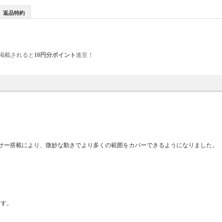
返品特約
掲載されると
10円分ポイント
進呈！
k DPIセンサー搭載により、微妙な動きでより多くの範囲をカバーできるようになりました。
ます。