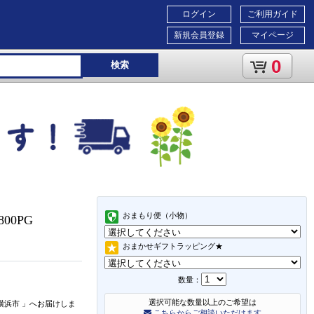
ログイン
ご利用ガイド
新規会員登録
マイページ
0
検索
おまもり便（小物）
00PG
おまかせギフトラッピング★
数量：
選択可能な数量以上のご希望は
横浜市
」
へお届けしま
こちらからご相談いただけます