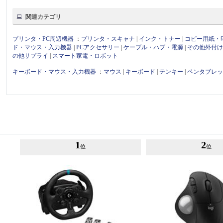
関連カテゴリ
プリンタ・PC周辺機器
：
プリンタ・スキャナ
|
インク・トナー
|
コピー用紙・
ド・マウス・入力機器
|
PCアクセサリー
|
ケーブル・ハブ・電源
|
その他外付
の他サプライ
|
スマート家電・ロボット
キーボード・マウス・入力機器
：
マウス
|
キーボード
|
テンキー
|
ペンタブレ
1
2
位
位