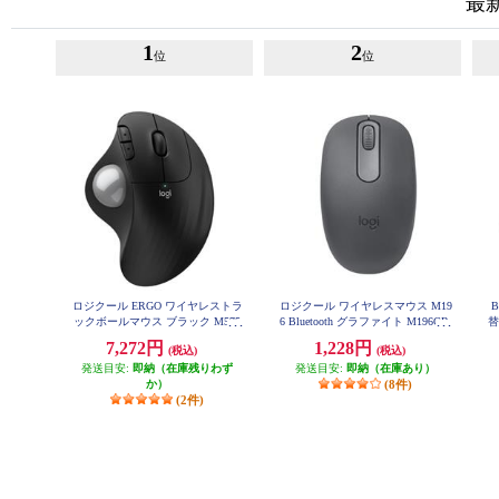
最
1
2
位
位
ロジクール ERGO ワイヤレストラ
ロジクール ワイヤレスマウス M19
B
ックボールマウス ブラック M575
6 Bluetooth グラファイト M196GR
替
SPBK
7,272円
1,228円
(税込)
(税込)
発送目安:
即納（在庫残りわず
発送目安:
即納（在庫あり）
か）
(8件)
(2件)