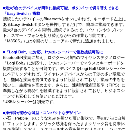
■最大3台のデバイスが簡単に接続可能、ボタン1つで切り替えできる
「Easy-Switch」搭載
接続したいデバイスのBluetoothをオンにすれば、キーボード左上に
あるEasy-Switchボタンを長押しするだけで、簡単に接続できます。
最大3台のデバイスを同時に接続できるので、パソコンやタブレッ
ト、スマートフォンを切り替えながらの作業も可能です。
「M350S」には今回のリニューアルで新たに追加されました。
■「Logi Bolt」に対応、1つのレシーバーで複数接続可能に
BluetoothR接続に加え、ロジクール独自のワイヤレステクノロジー
「Logi Bolt」に対応*し、1つのレシーバーでマウスとキーボードを
複数接続することが可能です。デバイスをLogi Bolt USBレシーバー
にペアリングすれば、ワイヤレスデバイスからの干渉の多い環境で
も、堅固な接続を提供できるように設計されており、接続の中断を
減少し、生産性を高めます。さらに、連邦情報処理基準（FIPS）に
準拠しながら脆弱性を軽減するように設計されており、ビジネスシ
ーンでも安心してお使いいただけます。
*USBレシーバーは別売です。
■操作音が静かな薄型・コンパクトなデザイン
小石（Pebble）のような丸みを帯びた薄い形状で、手のひらに自然
にフィットします。クリック感覚を保ったままクリック音を従来比
90％削減しており、スクロールする音も気になりません。バッグの