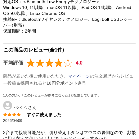
対応OS：＜Bluetooth Low Energyテクノロジー＞
Windows 10, 11以降、macOS 11以降、iPad OS 14以降、Android
OS 9.0以降、Linux Chrome OS
接続I/F：Bluetoothワイヤレステクノロジー、Logi Bolt USBレシー
バー(別売）
保証期間：2年間
この商品のレビュー(全1件)
平均評価
4.0
商品が届いた後ご使用いただき、
マイページ
の注文履歴からレビュ
ー投稿＆採用されると
10円分ポイント
進呈
1人の方が、｢このレビューが参考になった｣と投票しています。
ぺぺぺ
さん
すぐに使えました
2026/04/09
3台まで接続可能だが、切り替えボタンはマウスの裏側なので、頻繁
に切り替えて使いたい人はちょっとイライラするかも。