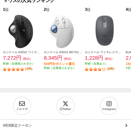
マウスの人気ランキング
1
位
2
位
3
位
4
ロジクール ERGO ワイヤレストラックボールマウス ブラック M575SPBK
ロジクール ERGO M575SPOW ワイヤレストラックボールマウス 静音 M575SPOW
ロジクール ワイヤレスマウス M196 Bluetooth グラファイト M196GR
7,272円
8,345円
1,228円
2
(税込)
(税込)
(税込)
即納（在庫残りわずか）
834円分ポイント還元
即納（在庫あり）
1
即納（在庫残りわずか）
5営
(2件)
(8件)
メルマガ
旧Twitter
Instagram
WEB限定クーポン