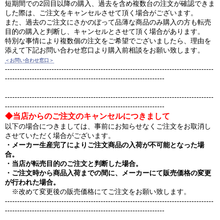
短期間での2回目以降の購入、過去を含め複数台の注文が確認できま
した際は、ご注文をキャンセルさせて頂く場合がございます。
また、過去のご注文にさかのぼって品薄な商品のみ購入の方も転売
目的の購入と判断し、キャンセルとさせて頂く場合があります。
特別な事情により複数個の注文をご希望でございましたら、理由を
添えて下記お問い合わせ窓口より購入前相談をお願い致します。
＜お問い合わせ窓口＞
-------------------------------------------------------------------------------------
-----------------------------------------------------------------
-------------------------------------------------------------------------------------
-----------------------------------------------------------------
◆当店からのご注文のキャンセルにつきまして
以下の場合につきましては、事前にお知らせなくご注文をお取消し
させていただく場合がございます。
・メーカー生産完了によりご注文商品の入荷が不可能となった場
合。
・当店が転売目的のご注文と判断した場合。
・ご注文時から商品入荷までの間に、メーカーにて販売価格の変更
が行われた場合。
※改めて変更後の販売価格にてご注文をお願い致します。
-------------------------------------------------------------------------------------
-----------------------------------------------------------------