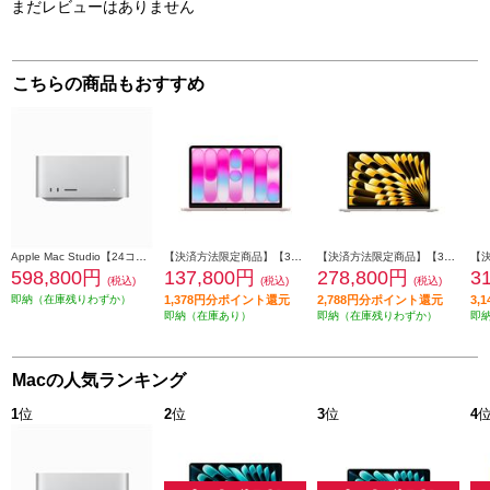
まだレビューはありません
こちらの商品もおすすめ
Apple Mac Studio【24コアCPU/60コアGPU搭載/Apple M2 Ultra/SSD 1TB/2023年6月モデル】 MQH63J-A
【決済方法限定商品】【3月11日(水)発売】 Apple 13インチMacBook Neo: 6コアCPUと5コアGPUを搭載したApple A18 Proチップ 8GB 512GB SSD Touch ID - ブラッシュ MHFJ4J-A
【決済方法限定商品】【3月11日(水)発売】 Apple 13インチMacBook Air: 10コアCPUと10コアGPUを搭載したApple M5チップ 16GB 1TB SSD - スターライト MDHC4J-A
598,800円
137,800円
278,800円
3
(税込)
(税込)
(税込)
即納（在庫残りわずか）
1,378円分ポイント還元
2,788円分ポイント還元
3,
即納（在庫あり）
即納（在庫残りわずか）
即
Macの人気ランキング
1
位
2
位
3
位
4