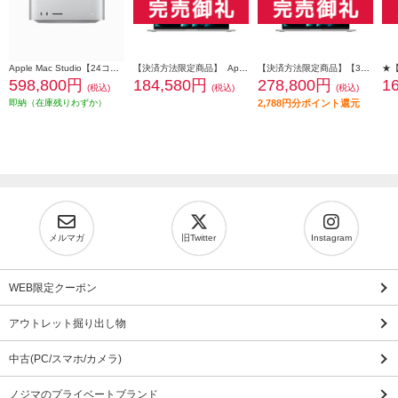
Apple Mac Studio【24コアCPU/60コアGPU搭載/Apple M2 Ultra/SSD 1TB/2023年6月モデル】 MQH63J-A
【決済方法限定商品】 Apple 15インチMacBook Air: 10コアCPUと10コアGPUを搭載したApple M4チップ 16GB 256GB SSD - シルバー MW1G3J-A
【決済方法限定商品】【3月11日(水)発売】 Apple 13インチMacBook Air: 10コアCPUと10コアGPUを搭載したApple M5チップ 16GB 1TB SSD - シルバー MDH84J-A
598,800円
184,580円
278,800円
1
(税込)
(税込)
(税込)
即納（在庫残りわずか）
2,788円分ポイント還元
メルマガ
旧Twitter
Instagram
WEB限定クーポン
アウトレット掘り出し物
中古(PC/スマホ/カメラ)
ノジマのプライベートブランド