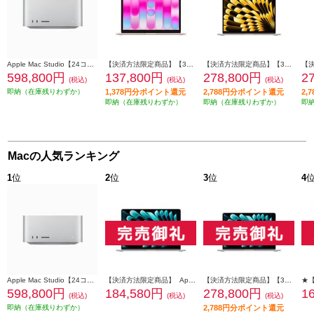
Apple Mac Studio【24コアCPU/60コアGPU搭載/Apple M2 Ultra/SSD 1TB/2023年6月モデル】 MQH63J-A
【決済方法限定商品】【3月11日(水)発売】 Apple 13インチMacBook Neo: 6コアCPUと5コアGPUを搭載したApple A18 Proチップ 8GB 512GB SSD Touch ID - ブラッシュ MHFJ4J-A
【決済方法限定商品】【3月11日(水)発売】 Apple 13インチMacBook Air: 10コアCPUと10コアGPUを搭載したApple M5チップ 16GB 1TB SSD - スターライト MDHC4J-A
598,800円
137,800円
278,800円
2
(税込)
(税込)
(税込)
即納（在庫残りわずか）
1,378円分ポイント還元
2,788円分ポイント還元
2,
即納（在庫残りわずか）
即納（在庫残りわずか）
即
Macの人気ランキング
1
位
2
位
3
位
4
Apple Mac Studio【24コアCPU/60コアGPU搭載/Apple M2 Ultra/SSD 1TB/2023年6月モデル】 MQH63J-A
【決済方法限定商品】 Apple 15インチMacBook Air: 10コアCPUと10コアGPUを搭載したApple M4チップ 16GB 256GB SSD - シルバー MW1G3J-A
【決済方法限定商品】【3月11日(水)発売】 Apple 13インチMacBook Air: 10コアCPUと10コアGPUを搭載したApple M5チップ 16GB 1TB SSD - シルバー MDH84J-A
598,800円
184,580円
278,800円
1
(税込)
(税込)
(税込)
即納（在庫残りわずか）
2,788円分ポイント還元