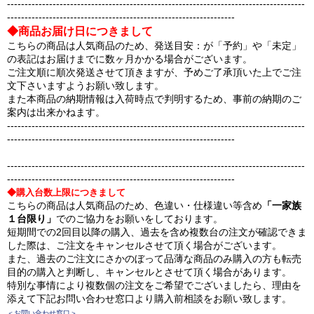
-------------------------------------------------------------------------------------
-----------------------------------------------------------------
◆商品お届け日につきまして
こちらの商品は人気商品のため、発送目安：が「予約」や「未定」
の表記はお届けまでに数ヶ月かかる場合がございます。
ご注文順に順次発送させて頂きますが、予めご了承頂いた上でご注
文下さいますようお願い致します。
また本商品の納期情報は入荷時点で判明するため、事前の納期のご
案内は出来かねます。
-------------------------------------------------------------------------------------
-----------------------------------------------------------------
-------------------------------------------------------------------------------------
-----------------------------------------------------------------
◆購入台数上限につきまして
こちらの商品は人気商品のため、色違い・仕様違い等含め
「一家族
１台限り」
でのご協力をお願いをしております。
短期間での2回目以降の購入、過去を含め複数台の注文が確認できま
した際は、ご注文をキャンセルさせて頂く場合がございます。
また、過去のご注文にさかのぼって品薄な商品のみ購入の方も転売
目的の購入と判断し、キャンセルとさせて頂く場合があります。
特別な事情により複数個の注文をご希望でございましたら、理由を
添えて下記お問い合わせ窓口より購入前相談をお願い致します。
＜お問い合わせ窓口＞