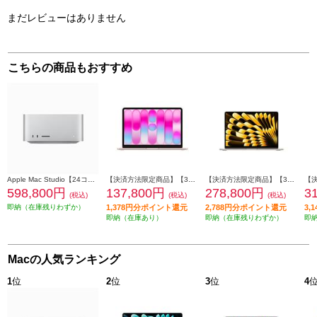
まだレビューはありません
こちらの商品もおすすめ
Apple Mac Studio【24コアCPU/60コアGPU搭載/Apple M2 Ultra/SSD 1TB/2023年6月モデル】 MQH63J-A
【決済方法限定商品】【3月11日(水)発売】 Apple 13インチMacBook Neo: 6コアCPUと5コアGPUを搭載したApple A18 Proチップ 8GB 512GB SSD Touch ID - ブラッシュ MHFJ4J-A
【決済方法限定商品】【3月11日(水)発売】 Apple 13インチMacBook Air: 10コアCPUと10コアGPUを搭載したApple M5チップ 16GB 1TB SSD - スターライト MDHC4J-A
598,800円
137,800円
278,800円
3
(税込)
(税込)
(税込)
即納（在庫残りわずか）
1,378円分ポイント還元
2,788円分ポイント還元
3,
即納（在庫あり）
即納（在庫残りわずか）
即
Macの人気ランキング
1
位
2
位
3
位
4