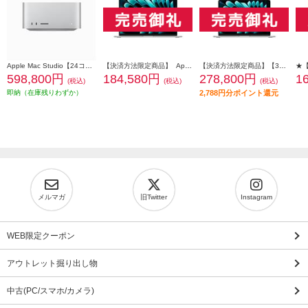
Apple Mac Studio【24コアCPU/60コアGPU搭載/Apple M2 Ultra/SSD 1TB/2023年6月モデル】 MQH63J-A
【決済方法限定商品】 Apple 15インチMacBook Air: 10コアCPUと10コアGPUを搭載したApple M4チップ 16GB 256GB SSD - シルバー MW1G3J-A
【決済方法限定商品】【3月11日(水)発売】 Apple 13インチMacBook Air: 10コアCPUと10コアGPUを搭載したApple M5チップ 16GB 1TB SSD - シルバー MDH84J-A
598,800円
184,580円
278,800円
1
(税込)
(税込)
(税込)
即納（在庫残りわずか）
2,788円分ポイント還元
メルマガ
旧Twitter
Instagram
WEB限定クーポン
アウトレット掘り出し物
中古(PC/スマホ/カメラ)