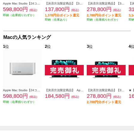
Apple Mac Studio【24コアCPU/60コアGPU搭載/Apple M2 Ultra/SSD 1TB/2023年6月モデル】 MQH63J-A
【決済方法限定商品】【3月11日(水)発売】 Apple 13インチMacBook Neo: 6コアCPUと5コアGPUを搭載したApple A18 Proチップ 8GB 512GB SSD Touch ID - ブラッシュ MHFJ4J-A
【決済方法限定商品】【3月11日(水)発売】 Apple 13インチMacBook Air: 10コアCPUと10コアGPUを搭載したApple M5チップ 16GB 1TB SSD - スターライト MDHC4J-A
598,800円
137,800円
278,800円
3
(税込)
(税込)
(税込)
即納（在庫残りわずか）
1,378円分ポイント還元
2,788円分ポイント還元
3,
即納（在庫あり）
即納（在庫残りわずか）
即
Macの人気ランキング
1
位
2
位
3
位
4
Apple Mac Studio【24コアCPU/60コアGPU搭載/Apple M2 Ultra/SSD 1TB/2023年6月モデル】 MQH63J-A
【決済方法限定商品】 Apple 15インチMacBook Air: 10コアCPUと10コアGPUを搭載したApple M4チップ 16GB 256GB SSD - シルバー MW1G3J-A
【決済方法限定商品】【3月11日(水)発売】 Apple 13インチMacBook Air: 10コアCPUと10コアGPUを搭載したApple M5チップ 16GB 1TB SSD - シルバー MDH84J-A
598,800円
184,580円
278,800円
1
(税込)
(税込)
(税込)
即納（在庫残りわずか）
2,788円分ポイント還元