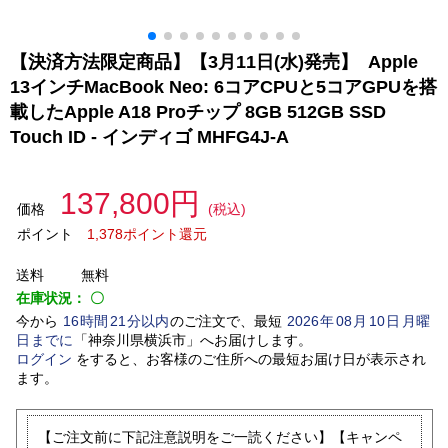
【決済方法限定商品】【3月11日(水)発売】 Apple
13インチMacBook Neo: 6コアCPUと5コアGPUを搭
載したApple A18 Proチップ 8GB 512GB SSD
Touch ID - インディゴ MHFG4J-A
137,800円
価格
(税込)
ポイント
1,378ポイント還元
送料
無料
在庫状況：
〇
今から
16
時間
21
分以内
のご注文で、最短
2026
年
08
月
10
日
月曜
日
までに
「
神奈川県横浜市
」
へお届けします。
ログイン
をすると、お客様のご住所への最短お届け日が表示され
ます。
【ご注文前に下記注意説明をご一読ください】【キャンペ