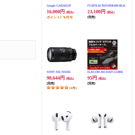
Google GA05662JP
FUJIFILM INSWIDE400-BLK
16,000円
23,100円
(税込)
(税込)
ポイント
1
％付与
[完売]
SONY SEL70350G
ELECOM AW-24AFCGOBK
98,644円
95円
(税込)
(税込)
[完売]
[完売]
(4件)