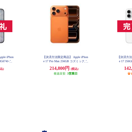
e iPhon
【決済方法限定商品】 Apple iPhon
【決済方法限定
G674J-A
e 17 Pro Max 256GB コズミックオ
e 17 25
レンジ MFY94J-A
214,800円
142
込)
(税込)
発送目安:
3営業日