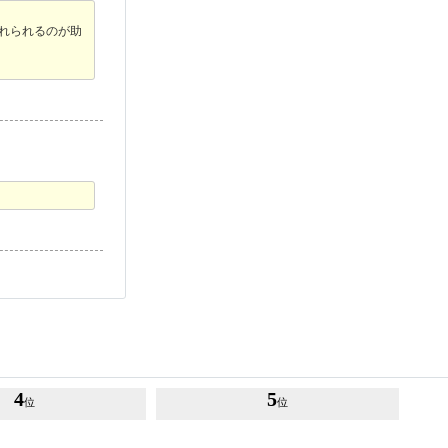
入れられるのが助
4
5
位
位