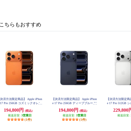
こちらもおすすめ
決済方法限定商品】 Apple iPhon
【決済方法限定商品】 Apple iPhon
【決済方法限定商品】 A
 17 Pro 256GB コズミックオレン
e 17 Pro 256GB ディープブルー M
e 17 Pro 512GB
G874J-A
A
ジ MG864J-A
194,800円
194,800円
229,80
(税込)
(税込)
発送目安:
3営業日
発送目安:
3営業日
発送目安:
(1件)
(1件)