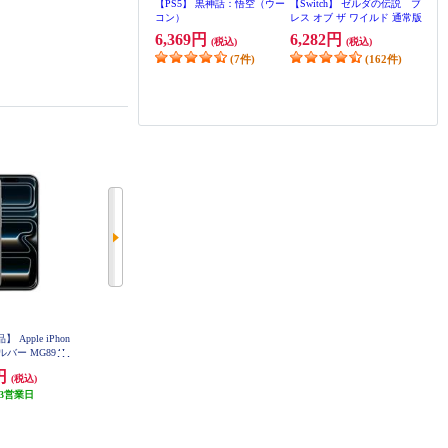
【PS5】 黒神話：悟空（ウー
【Switch】 ゼルダの伝説 ブ
コン）
レス オブ ザ ワイルド 通常版
6,369円
6,282円
(税込)
(税込)
(7件)
(162件)
【Switch2】 Splatoon Raiders
【PS5】 アストロボット
（スプラトゥーン レイダー
4,980円
(税込)
ス）
ポイント
1
％付与
7,480円
(税込)
(18件)
(6件)
pple iPhon
【決済方法限定商品】 Apple iPhon
【決済方法限定商品】 Apple iPhon
 シルバー MG894J-
e 17 Pro Max 256GB コズミックオ
e 17 Pro Max 256GB ディープブル
レンジ MFY94J-A
ー MFYA4J-A
0円
214,800円
214,800円
(税込)
(税込)
(税込)
3営業日
発送目安:
3営業日
発送目安:
3営業日
【PS5】 ☆プレイステーショ
サンワサプライ TAP-B7-1N