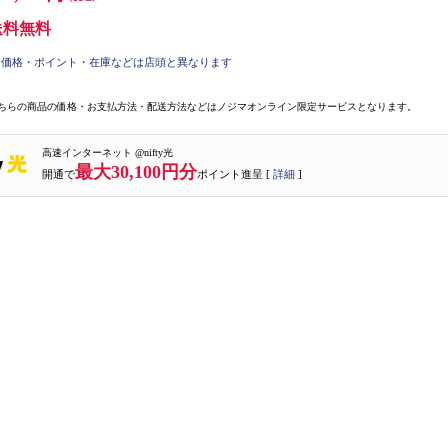
送料無料
価格・ポイント・在庫などは店頭と異なります
ちらの商品の価格・お支払方法・配送方法などはノジマオンライン限定サービスとなります。
高速インターネット @nifty光
最大30,100円分
開通で
ポイント進呈 [
詳細
]