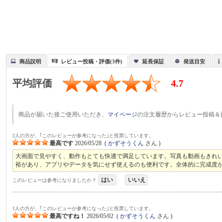
商品説明
レビュー投稿・評価(3件)
延長保証
発送目安
平均評価
4.7
商品が届いた後ご使用いただき、
マイページ
の注文履歴からレビュー投稿＆
2人の方が、｢このレビューが参考になった｣と投票しています。
最高です
2026/05/28
(
かずそうくん
さん )
大画面で見やすく、動作もとても快適で満足しています。写真も動画もきれい
裕があり、アプリやデータを気にせず使えるのも便利です。全体的に完成度
はい
いいえ
このレビューは参考になりましたか？
1人の方が、｢このレビューが参考になった｣と投票しています。
最高ですね！
2026/05/02
(
かずそうくん
さん )