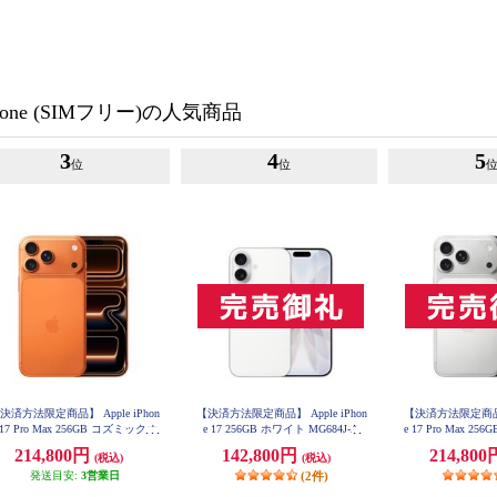
one (SIMフリー)の人気商品
3
4
5
位
位
決済方法限定商品】 Apple iPhon
【決済方法限定商品】 Apple iPhon
【決済方法限定商品】 A
 17 Pro Max 256GB コズミックオ
e 17 256GB ホワイト MG684J-A
e 17 Pro Max 2
84J
レンジ MFY94J-A
214,800円
142,800円
214,80
(税込)
(税込)
発送目安:
3営業日
(2件)