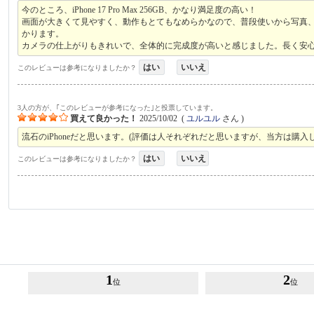
今のところ、iPhone 17 Pro Max 256GB、かなり満足度の高い！
画面が大きくて見やすく、動作もとてもなめらかなので、普段使いから写真、
かります。
カメラの仕上がりもきれいで、全体的に完成度が高いと感じました。長く安
はい
いいえ
このレビューは参考になりましたか？
3人の方が、｢このレビューが参考になった｣と投票しています。
買えて良かった！
2025/10/02
(
ユルユル
さん )
流石のiPhoneだと思います。(評価は人それぞれだと思いますが、当方は購入
はい
いいえ
このレビューは参考になりましたか？
1
2
位
位