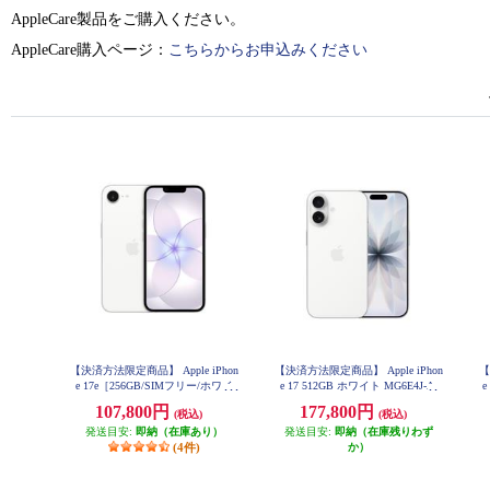
AppleCare製品をご購入ください。
AppleCare購入ページ：
こちらからお申込みください
【決済方法限定商品】 Apple iPhon
【決済方法限定商品】 Apple iPhon
【
e 17e［256GB/SIMフリー/ホワイ
e 17 512GB ホワイト MG6E4J-A
e
ト] MHRP4JA
107,800円
177,800円
(税込)
(税込)
発送目安:
即納（在庫あり）
発送目安:
即納（在庫残りわず
(4件)
か）