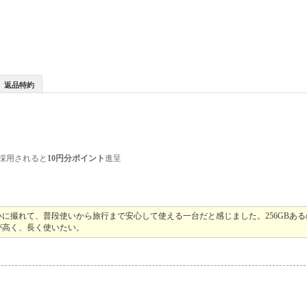
返品特約
採用されると
10円分ポイント
進呈
に撮れて、普段使いから旅行まで安心して使える一台だと感じました。256GBあ
が高く、長く使いたい。