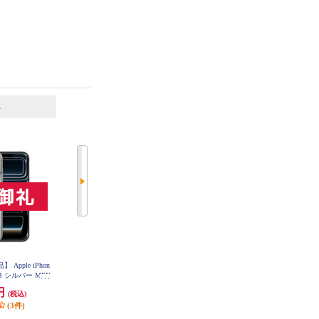
ン5 Pro本体（N）
1,408円
(税込)
137,960円
(税込)
ポイント
1
％付与
[完売]
(1件)
6
7
位
位
位
pple iPhon
【決済方法限定商品】 Apple iPhon
【決済方法限定商品】 Apple iPhon
56GB シルバー MFY
e 17 Pro 256GB シルバー MG854J-
e 17 256GB ミストブルー MG694J-
-A
A
A
0円
194,800円
142,800円
(税込)
(税込)
(税込)
(3件)
(2件)
(1件)