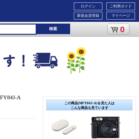
ログイン
ご利用ガイド
新規会員登録
マイページ
0
検索
FY84J-A
この商品(MFY84J-A)を見た人は
こんな商品も見ています