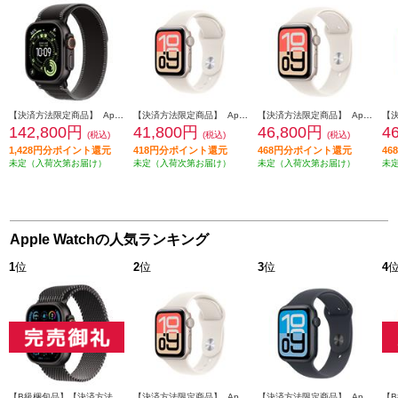
【決済方法限定商品】 Apple Apple Watch Ultra 3（GPS + Cellularモデル）- 49mmブラックチタニウムケースとブラック/チャコールトレイルループ - S/M MF1D4J-A
【決済方法限定商品】 Apple Apple Watch SE 3（GPSモデル）- 40mmスターライトアルミニウムケースとスターライトスポーツバンド - M/L MEH54J-A
【決済方法限定商品】 Apple Apple Watch SE 3（GPSモデル）- 44mmスターライトアルミニウムケースとスターライトスポーツバンド - S/M MEHG4J-A
142,800円
41,800円
46,800円
4
(税込)
(税込)
(税込)
1,428円分ポイント還元
418円分ポイント還元
468円分ポイント還元
4
未定（入荷次第お届け）
未定（入荷次第お届け）
未定（入荷次第お届け）
未
Apple Watchの人気ランキング
1
位
2
位
3
位
4
【B級梱包品】【決済方法限定商品】 APPLE Apple Watch Ultra 2（GPS + Cellularモデル）- 49mmブラックチタニウムケースとブラックチタニウムミラネーゼループ - L MX5V3J-A
【決済方法限定商品】 Apple Apple Watch SE 3（GPSモデル）- 40mmスターライトアルミニウムケースとスターライトスポーツバンド - S/M MEH34J-A
【決済方法限定商品】 Apple Apple Watch SE 3（GPSモデル）- 44mmミッドナイトアルミニウムケースとミッドナイトスポーツバンド - S/M MEHN4J-A