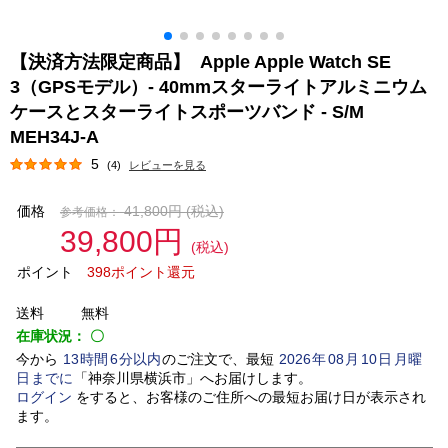
【決済方法限定商品】 Apple Apple Watch SE
3（GPSモデル）- 40mmスターライトアルミニウム
ケースとスターライトスポーツバンド - S/M
MEH34J-A
5
(4)
レビューを見る
価格
41,800円
(税込)
参考価格：
39,800円
(税込)
ポイント
398ポイント還元
送料
無料
在庫状況：
〇
今から
13
時間
6
分以内
のご注文で、最短
2026
年
08
月
10
日
月曜
日
までに
「
神奈川県横浜市
」
へお届けします。
ログイン
をすると、お客様のご住所への最短お届け日が表示され
ます。