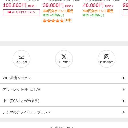
108,800円
39,800円
46,800円
9
(税込)
(税込)
(税込)
398円分ポイント還元
468円分ポイント還元
20,000円クーポン
即納（在庫あり）
即納（在庫あり）
(4件)
メルマガ
旧Twitter
Instagram
WEB限定クーポン
アウトレット掘り出し物
中古(PC/スマホ/カメラ)
ノジマのプライベートブランド