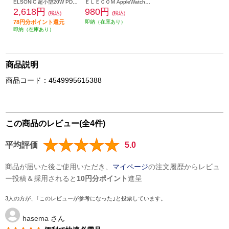
ELSONIC 超小型20W PD2.0充電器【ACアダプタ/USB-Cポート/急速充電20W/PD/プラグ折りたたみ】 ECJ-AC20PD03
ＥＬＥＣＯＭ AppleWatch 40mm用フィルム AW23EFLGFALBK
2,618円
980円
(税込)
(税込)
78円分ポイント還元
即納（在庫あり）
即納（在庫あり）
商品説明
商品コード：4549995615388
この商品のレビュー(全4件)
平均評価
5.0
商品が届いた後ご使用いただき、
マイページ
の注文履歴からレビュ
ー投稿＆採用されると
10円分ポイント
進呈
3人の方が、｢このレビューが参考になった｣と投票しています。
hasema
さん