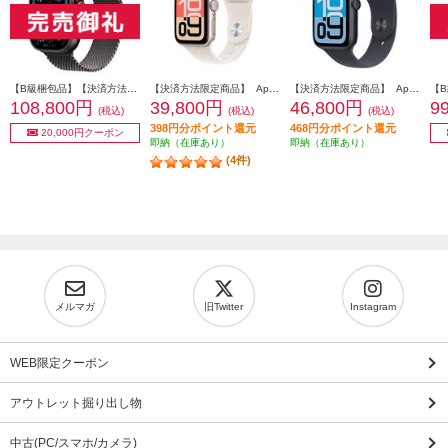
【B級梱包品】【決済方法限定商品】 APPLE Apple Watch Ultra 2（GPS + Cellularモデル）- 49mmブラックチタニウムケースとブラックチタニウムミラネーゼループ - L MX5V3J-A
【決済方法限定商品】 Apple Apple Watch SE 3（GPSモデル）- 40mmスターライトアルミニウムケースとスターライトスポーツバンド - S/M MEH34J-A
【決済方法限定商品】 Apple Apple Watch SE 3（GPSモデル）- 44mmミッドナイトアルミニウムケースとミッドナイトスポーツバンド - S/M MEHN4J-A
108,800円
39,800円
46,800円
9
(税込)
(税込)
(税込)
398円分ポイント還元
468円分ポイント還元
20,000円クーポン
即納（在庫あり）
即納（在庫あり）
(4件)
メルマガ
旧Twitter
Instagram
WEB限定クーポン
アウトレット掘り出し物
中古(PC/スマホ/カメラ)