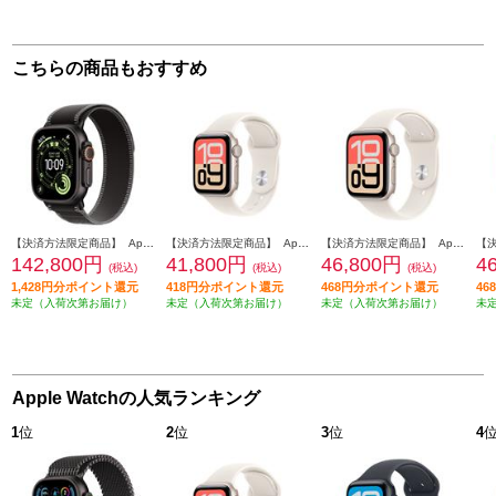
こちらの商品もおすすめ
【決済方法限定商品】 Apple Apple Watch Ultra 3（GPS + Cellularモデル）- 49mmブラックチタニウムケースとブラック/チャコールトレイルループ - S/M MF1D4J-A
【決済方法限定商品】 Apple Apple Watch SE 3（GPSモデル）- 40mmスターライトアルミニウムケースとスターライトスポーツバンド - M/L MEH54J-A
【決済方法限定商品】 Apple Apple Watch SE 3（GPSモデル）- 44mmスターライトアルミニウムケースとスターライトスポーツバンド - S/M MEHG4J-A
142,800円
41,800円
46,800円
4
(税込)
(税込)
(税込)
1,428円分ポイント還元
418円分ポイント還元
468円分ポイント還元
4
未定（入荷次第お届け）
未定（入荷次第お届け）
未定（入荷次第お届け）
未
Apple Watchの人気ランキング
1
位
2
位
3
位
4