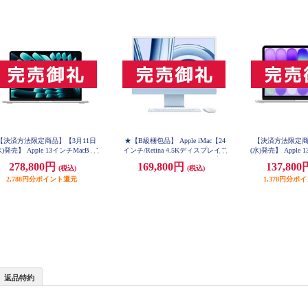
【決済方法限定商品】【3月11日
★【B級梱包品】 Apple iMac【24
【決済方法限定商
水)発売】 Apple 13インチMacBook
インチ/Retina 4.5Kディスプレイ/8
(水)発売】 Apple 
ir: 10コアCPUと10コアGPUを搭
コアCPU/10コアGPU/M3チップ/SS
Neo: 6コアCPU
278,800円
169,800円
137,80
(税込)
(税込)
したApple M5チップ 16GB 1TB
D256GB/ブルー/2023年冬発売モデ
したApple A18 Pr
SSD - シルバー MDH84J-A
2,788円分ポイント還元
ル】 MQRQ3J-A
GB SSD Touch I
1,378円分ポ
C4J
返品特約