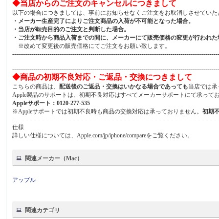
◆当店からのご注文のキャンセルにつきまして
以下の場合につきましては、事前にお知らせなくご注文をお取消しさせていた
・メーカー生産完了によりご注文商品の入荷が不可能となった場合。
・当店が転売目的のご注文と判断した場合。
・ご注文時から商品入荷までの間に、メーカーにて販売価格の変更が行われた
※改めて変更後の販売価格にてご注文をお願い致します。
---------------------------------------------------------------------------------------------------------
---------------------------------------------------------------------------------------------------------
◆商品の初期不良対応・ご返品・交換につきまして
こちらの商品は、
配送後のご返品・交換はいかなる場合であっても
当店では承
Apple製品のサポートは、初期不良対応はすべてメーカーサポートにて承って
Appleサポート：0120-277-535
※Appleサポートでは初期不良時も商品の交換対応は承っておりません。
初期
---------------------------------------------------------------------------------------------------------
仕様
詳しい仕様については、Apple.com/jp/iphone/compareをご覧ください。
関連メーカー（Mac）
アップル
関連カテゴリ