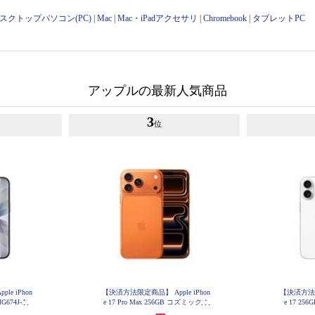
スクトップパソコン(PC)
|
Mac
|
Mac・iPadアクセサリ
|
Chromebook
|
タブレットPC
アップルの最新人気商品
3
位
e iPhon
【決済方法限定商品】 Apple iPhon
【決済方法限定
G674J-A
e 17 Pro Max 256GB コズミックオ
e 17 25
レンジ MFY94J-A