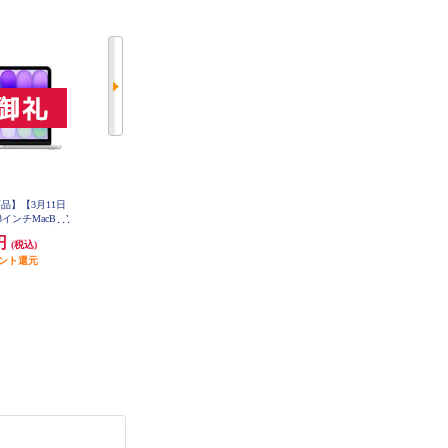
品】【3月11日
【決済方法限定商品】【3月11日
【決済方法限定商品】【3月11日
13インチMacBook
(水)発売】 Apple 13インチMacBook
(水)発売】 Apple 13インチMacBook
と5コアGPUを搭載
Neo: 6コアCPUと5コアGPUを搭載
Neo: 6コアCPUと5コアGPUを搭載
0円
137,800円
137,800円
(税込)
(税込)
(税込)
oチップ 8GB 512
したApple A18 Proチップ 8GB 512
したApple A18 Proチップ 8GB 512
D - シルバー MHF
イント還元
GB SSD Touch ID - インディゴ MH
1,378円分ポイント還元
GB SSD Touch ID - ブラッシュ MH
1,378円分ポイント還元
-A
FG4J-A
FJ4J-A
発送目安:
即納（在庫あり）
発送目安:
即納（在庫あり）
(1件)