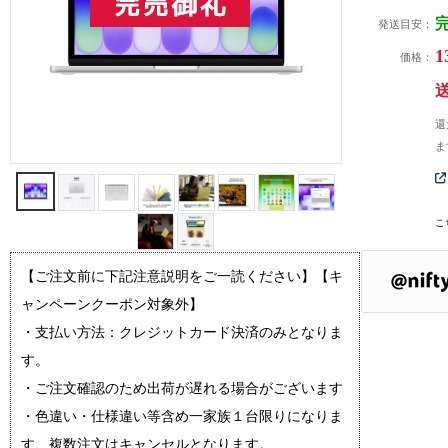
発送目安：
1
価格：
還
ま
こ
【ご注文前に下記注意説明をご一読ください】【キ
ャンペーンクーポン対象外】
・支払い方法：クレジットカード決済のみとなりま
す。
・ご注文確認のため出荷が遅れる場合がございます
・色違い・仕様違い等含め一家族１台限りになりま
す、複数注文はキャンセルとなります。