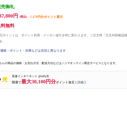
完売御礼
37,800円
(税込)
1,378円分ポイント還元
送料無料
元ポイントは、ポイント利用・クーポン値引き時に変わります。ご注文時「注文内容確認
す。
価格・ポイント・在庫などは店頭と異なります
ちらの商品の価格・お支払方法・配送方法などはノジマオンライン限定サービスとなります。
高速インターネット @nifty光
最大30,100円分
開通で
ポイント進呈 [
詳細
]