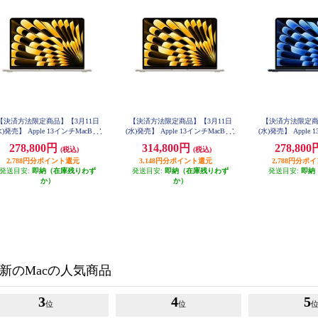
【決済方法限定商品】【3月11日
【決済方法限定商品】【3月11日
【決済方法限定商
水)発売】 Apple 13インチMacBook
(水)発売】 Apple 13インチMacBook
(水)発売】 Apple 
ir: 10コアCPUと10コアGPUを搭
Air: 10コアCPUと10コアGPUを搭
Air: 10コアCPU
278,800円
314,800円
278,80
(税込)
(税込)
したApple M5チップ 16GB 1TB
載したApple M5チップ 24GB 1TB
載したApple M5チ
SSD - スターライト MDHC4J-A
2,788円分ポイント還元
SSD - スターライト MDHD4J-A
3,148円分ポイント還元
SSD - ミッドナイ
2,788円分ポ
発送目安:
即納（在庫残りわず
発送目安:
即納（在庫残りわず
発送目安:
即納
か）
か）
新のMacの人気商品
3
4
5
位
位