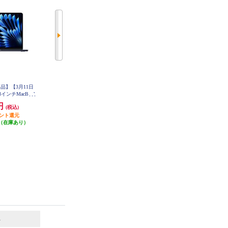
品】【3月11日
【決済方法限定商品】【3月11日
【決済方法限定商品】【3月11日
13インチMacBook
(水)発売】 Apple 13インチMacBook
(水)発売】 Apple 13インチMacBook
と10コアGPUを搭
Air: 10コアCPUと10コアGPUを搭
Air: 10コアCPUと10コアGPUを搭
0円
314,800円
278,800円
(税込)
(税込)
(税込)
ップ 16GB 1TB
載したApple M5チップ 24GB 1TB
載したApple M5チップ 16GB 1TB
ト MDHF4J-A
イント還元
SSD - ミッドナイト MDHG4J-A
3,148円分ポイント還元
SSD - スカイブルー MDHJ4J-A
2,788円分ポイント還元
（在庫あり）
発送目安:
即納（在庫残りわず
発送目安:
即納（在庫残りわず
か）
か）
6
7
位
位
位