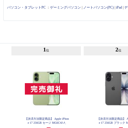
パソコン・タブレットPC
：
ゲーミングパソコン
|
ノートパソコン(PC)
|
iPad
|
デ
1
2
位
位
【決済方法限定商品】 Apple iPhon
【決済方法限定商品】 Appl
e 17 256GB セージ MG6C4J-A
e 17 256GB ブラック M