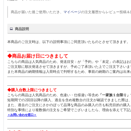
商品が届いた後ご使用いただき、
マイページ
の注文履歴からレビュー投稿＆
商品説明
本商品のご注文時は、以下の説明事項にご同意頂いたものとさせて頂きます。
---------------------------------------------------------------------------------------------------------
◆商品お届け日につきまして
こちらの商品は人気商品のため、発送目安：が「予約」や「未定」の表記はお
ご注文順に順次発送させて頂きますが、予めご了承頂いた上でご注文下さいま
また本商品の納期情報は入荷時点で判明するため、事前の納期のご案内は出来
---------------------------------------------------------------------------------------------------------
---------------------------------------------------------------------------------------------------------
◆購入台数上限につきまして
こちらの商品は人気商品のため、色違い・仕様違い等含め
「一家族１台限り」
短期間での2回目以降の購入、過去を含め複数台の注文が確認できました際は
また、過去のご注文にさかのぼって品薄な商品のみ購入の方も転売目的の購入
特別な事情により複数個の注文をご希望でございましたら、理由を添えて下記
＜お問い合わせ窓口＞
---------------------------------------------------------------------------------------------------------
---------------------------------------------------------------------------------------------------------