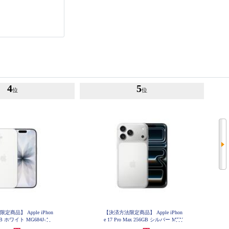
4
5
位
位
商品】 Apple iPhon
【決済方法限定商品】 Apple iPhon
6GB ホワイト MG684J-A
e 17 Pro Max 256GB シルバー MFY
84J-A