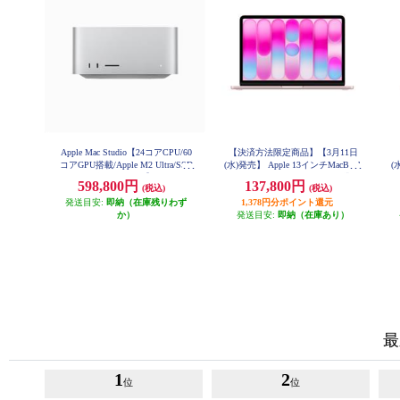
Apple Mac Studio【24コアCPU/60
【決済方法限定商品】【3月11日
コアGPU搭載/Apple M2 Ultra/SSD
(水)発売】 Apple 13インチMacBook
(
1TB/2023年6月モデル】 MQH63J-
Neo: 6コアCPUと5コアGPUを搭載
A
598,800円
137,800円
(税込)
(税込)
A
したApple A18 Proチップ 8GB 512
載
発送目安:
即納（在庫残りわず
GB SSD Touch ID - ブラッシュ MH
1,378円分ポイント還元
FJ4J-A
か）
発送目安:
即納（在庫あり）
最
1
2
位
位