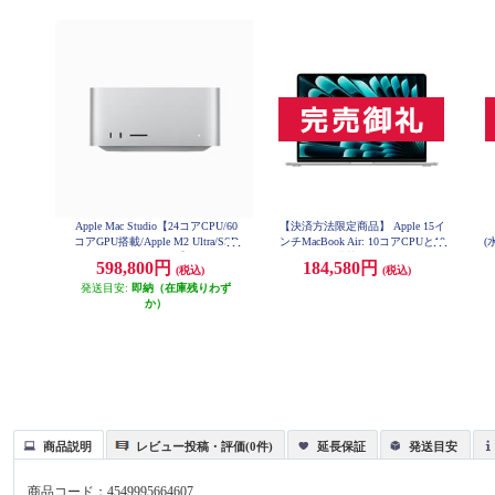
Apple Mac Studio【24コアCPU/60
【決済方法限定商品】 Apple 15イ
コアGPU搭載/Apple M2 Ultra/SSD
ンチMacBook Air: 10コアCPUと10
(
1TB/2023年6月モデル】 MQH63J-
コアGPUを搭載したApple M4チッ
A
598,800円
184,580円
(税込)
(税込)
A
プ 16GB 256GB SSD - シルバー M
載
W1G3J-A
発送目安:
即納（在庫残りわず
か）
商品説明
レビュー投稿・評価(0件)
延長保証
発送目安
商品コード：
4549995664607