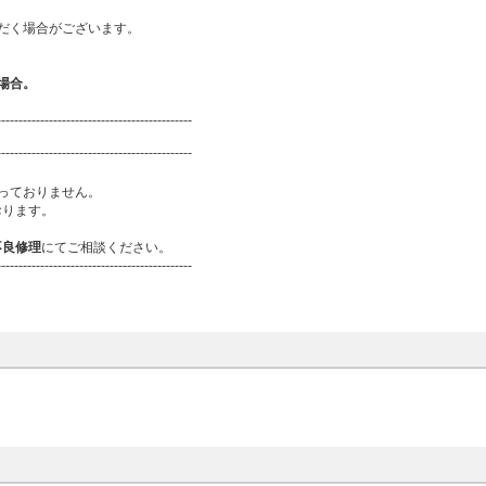
だく場合がございます。
場合。
---------------------------------------------
---------------------------------------------
っておりません。
おります。
不良修理
にてご相談ください。
---------------------------------------------