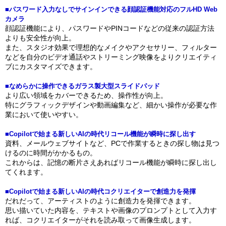
■パスワード入力なしでサインインできる顔認証機能対応のフルHD Web
カメラ
顔認証機能により、パスワードやPINコードなどの従来の認証方法
よりも安全性が向上。
また、スタジオ効果で理想的なメイクやアクセサリー、フィルター
などを自分のビデオ通話やストリーミング映像をよりクリエイティ
ブにカスタマイズできます。
■なめらかに操作できるガラス製大型スライドパッド
より広い領域をカバーできるため、操作性が向上。
特にグラフィックデザインや動画編集など、細かい操作が必要な作
業において使いやすい。
■Copilotで始まる新しいAIの時代リコール機能が瞬時に探し出す
資料、メールウェブサイトなど、PCで作業するときの探し物は見つ
けるのに時間がかかるもの。
これからは、記憶の断片さえあればリコール機能が瞬時に探し出し
てくれます。
■Copilotで始まる新しいAIの時代コクリエイターで創造力を発揮
だれだって、アーティストのように創造力を発揮できます。
思い描いていた内容を、テキストや画像のプロンプトとして入力す
れば、コクリエイターがそれを読み取って画像生成します。