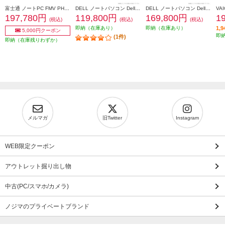
富士通 ノートPC FMV PH77/J3【16.0インチ/Windows 11/CoreUltra7-155H/メモリ32GB/SSD512GB/Microsoft Office搭載/ストームグレー/2024年10月モデル】 FMVP77J3HN
DELL ノートパソコン Dell 16 DC16250 16インチ ND56-FWM3SD
DELL ノートパソコン Dell 16 DC16250 16インチ ND86-FWM3MD
197,780円
119,800円
169,800円
1
(税込)
(税込)
(税込)
即納（在庫あり）
即納（在庫あり）
1,
5,000円クーポン
即
(1件)
即納（在庫残りわずか）
メルマガ
旧Twitter
Instagram
WEB限定クーポン
アウトレット掘り出し物
中古(PC/スマホ/カメラ)
ノジマのプライベートブランド