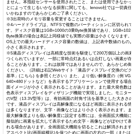
ません。本指紋センサーを使用されたこと、または使用できなかっ
とによって生じるいかなる損害に関しても、lenovo社では一切責任
いかねますのであらかじめご了承ください。
※3出荷時のメモリ容量を変更することはできません。
※4ハードドライブは、NTFSで複数のパーティションに区切られて
す。ディスク容量は1GB=1000の3乗Byte換算値であり、1GB=102
Byte換算の場合は表記上同様値でも実際の容量は小さくなります。
OS上での最大ハードディスク容量の数値は、上記表中数値のものよ
小さく表示されます。
※5液晶ディスプレイは高精度な技術を駆使して200万個以上の画素
つくられていますが、一部に常時点灯あるいは点灯しない画素が存
ることがあります。これは故障ではありませんので、あらかじめ御
ください。（詳細は右記Webサイト「液晶ディスプレイ交換のピク
基準」(こちら) を参照ください）また、より低い解像度の（例 VGA
640×480ドットなど）を表示するアプリケーションで使用する場合
面イメージが小さく表示されることがあります。また最大発色数は2
色表示ディスプレイをディザリング機能で実現しました。モニター
のV型（13.3V型等）は、有効画面の対角寸法を基準とした大きさの
です。液晶ディスプレイは高解像度になるほど画面に表示される情
は多くなりますが、文字・画像などはより小さく表示されます。ま
最大解像度よりも低い解像度に設定する際には、全画面拡大機能に
擬似的に画素を拡大して表示するため文字・画像などがぼやけて表
れる場合があります。全画面拡大機能を切るとこれは解消されます
アスペクト比(画面縦横比)を保つために画面の左右の一部（または