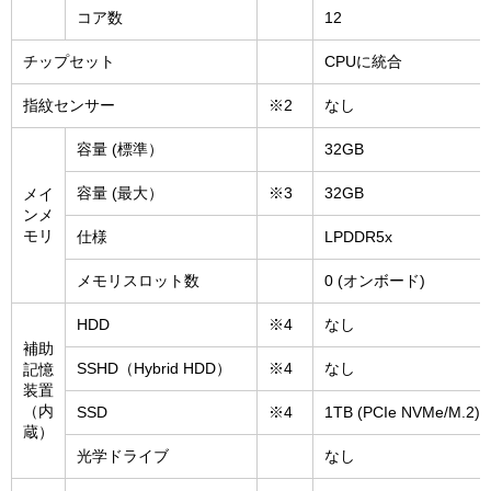
コア数
12
チップセット
CPUに統合
指紋センサー
※2
なし
容量 (標準）
32GB
容量 (最大）
※3
32GB
メイ
ンメ
モリ
仕様
LPDDR5x
メモリスロット数
0 (オンボード)
HDD
※4
なし
補助
SSHD（Hybrid HDD）
※4
なし
記憶
装置
（内
SSD
※4
1TB (PCIe NVMe/M.2)
蔵）
光学ドライブ
なし