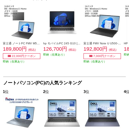
富士通 ノートPC FMV M55-K3［14インチ/Windows11-Home/AMD Ryzen 5 7535U/メモリ16GB/256GB(SSD)/Microsoft Officeなし］ FMVM55K3BAN
hp モバイルPC 245 G10 [14型/Ryzen5 7530U/メモリ 16GB/SSD 512/Windows 11 Pro] B9NN4AT-AARW
富士通 FMV Note U U500-K3［14インチ/Windows 11 Home / Core i5/メモリ16GB/512GB(SSD)/Office Home & Business 2024］ FMVU500K3BN
189,800円
126,700円
192,800円
1
(税込)
(税込)
(税込)
即納（在庫あり）
即
22,000円クーポン
7,000円クーポン
即納（在庫あり）
即納（在庫あり）
ノートパソコン(PC)の人気ランキング
1
位
2
位
3
位
4