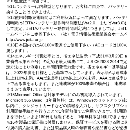
※10重量は平均値です。
※11バッテリーは内蔵型となります。お客様ご自身で、バッテリー
換することはできません。
※12使用時間/充電時間はご利用状況によって異なります。バッテ
用時間はJEITAバッテリー動作時間測定法(Ver2.0、またはVer3.0)
して測定。JEITAバッテリー動作時間測定法につきましては、JEIT
ームページをご参照下さい。（社）電子情報技術産業協会ホームペ
http://www.jeita.or.jp
※13日本国内ではAC100V電源でご使用下さい（ACコードは100V
属します）。
※14エネルギー消費効率とは、省エネ法告示（平成31年3月29日 経
業省告示第６９号）の定める最大構成にて、JIS C62623:2014で定
定方法により測定した年間消費電力量です。省エネルギー基準達成
は、2022年度を目標とした基準で示しています。表示語Aは達成率1
以上110%未満、AAは達成率110%以上140%未満、AAAは達成率14
上である事を示します。また達成率が100%未満の場合は、達成率
まま％で表示しています。
※15Microsoft Officeは対象モデルにのみ初期導入されています。
Microsoft 365 Basic（1年目無料）は、Windowsのセットアップ後1
以内に、クレジットカードなどの情報を入力し、サブスクリプショ
利用開始手続きを行うことで1年間無償でご利用できます。利用開
きを行わないまま180日を経過すると、1年無料版は利用できません
※16本製品に保証書は付属しません。保証サービスを受ける際に製
付属の購入証明書、または製品購入時の領収書や納品書などが必要