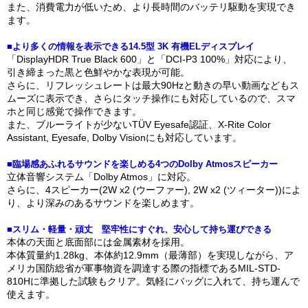
また、消費電力が低いため、より長時間のバッテリ駆動を実現でき
ます。
■より多くの情報を表示できる14.5型 3K 有機ELディスプレイ
「DisplayHDR True Black 600」と「DCI-P3 100%」対応により、
引き締まった黒と色鮮やかな表現が可能。
さらに、リフレッシュレートは最大90Hzと動きの早い動画などもス
ムーズに表示でき、さらにタッチ操作にも対応しているので、スマ
ホと同じ感覚で操作できます。
また、ブルーライトが少ないTÜV Eyesafe認証、X-Rite Color
Assistant, Eyesafe, Dolby Visionにも対応しています。
■臨場感あふれるサウンドを楽しめる4つのDolby Atmosスピーカー
立体音響システム「Dolby Atmos」に対応。
さらに、4スピーカー(2W x2 (ウーファー), 2W x2 (ツィーター))によ
り、より深みのあるサウンドを楽しめます。
■スリム・軽量・頑丈 堅牢性にすぐれ、安心して持ち運びできる
本体の天面と底面部には金属素材を採用。
本体質量約1.28kg、本体約12.9mm（最薄部）を実現しながら、ア
メリカ国防総省が軍事物資を調達する際の指標であるMIL-STD-
810Hに準拠した試験もクリア。気軽にバッグに入れて、持ち運んで
使えます。