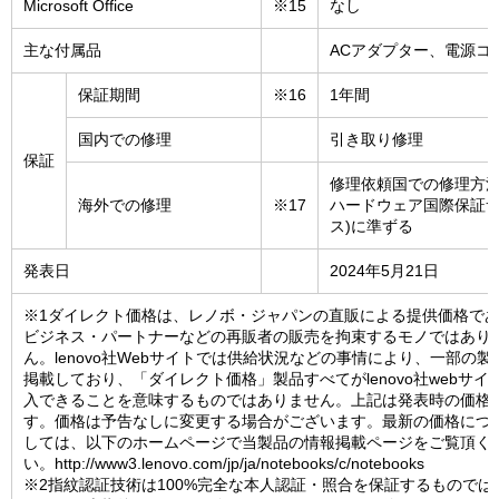
Microsoft Office
※15
なし
主な付属品
ACアダプター、電源コ
保証期間
※16
1年間
国内での修理
引き取り修理
保証
修理依頼国での修理方法(
海外での修理
※17
ハードウェア国際保証
ス)に準ずる
発表日
2024年5月21日
※1ダイレクト価格は、レノボ・ジャパンの直販による提供価格で
ビジネス・パートナーなどの再販者の販売を拘束するモノではあり
ん。lenovo社Webサイトでは供給状況などの事情により、一部の製
掲載しており、「ダイレクト価格」製品すべてがlenovo社webサイ
入できることを意味するものではありません。上記は発表時の価格
す。価格は予告なしに変更する場合がございます。最新の価格につ
しては、以下のホームページで当製品の情報掲載ページをご覧頂く
い。http://www3.lenovo.com/jp/ja/notebooks/c/notebooks
※2指紋認証技術は100%完全な本人認証・照合を保証するものでは