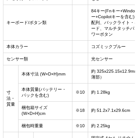
84キー(Fnキー+Windo
ー+Copilotキーを含む)、
キーボード/ボタン類
配列、バックライト・
ード、マルチタッチパッ
ワーボタン
本体カラー
コズミックブルー
センサー類
光センサー
約 325x225.15x12.9
本体寸法 (W×D×H)mm
薄部）
本体質量(バッテリー・
※10
約 1.28kg
寸
パックを含む)
法・
質量
梱包箱サイズ
※18
約 51.2x7.1x29.6cm
(W×D×H)cm
梱包時重量
※10
約 2.25kg