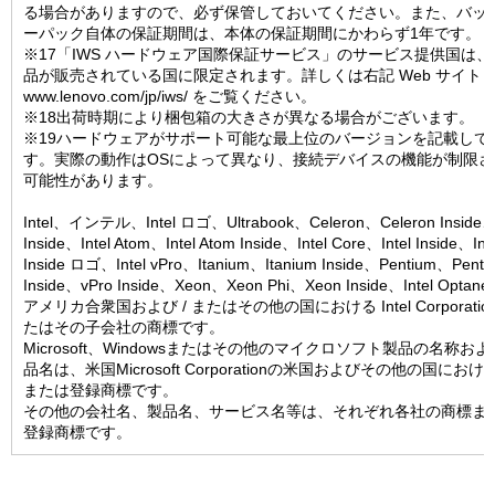
る場合がありますので、必ず保管しておいてください。また、バッ
ーパック自体の保証期間は、本体の保証期間にかわらず1年です。
※17「IWS ハードウェア国際保証サービス」のサービス提供国は、
品が販売されている国に限定されます。詳しくは右記 Web サイト
www.lenovo.com/jp/iws/ をご覧ください。
※18出荷時期により梱包箱の大きさが異なる場合がございます。
※19ハードウェアがサポート可能な最上位のバージョンを記載して
す。実際の動作はOSによって異なり、接続デバイスの機能が制限さ
可能性があります。
Intel、インテル、Intel ロゴ、Ultrabook、Celeron、Celeron Inside
Inside、Intel Atom、Intel Atom Inside、Intel Core、Intel Inside、Int
Inside ロゴ、Intel vPro、Itanium、Itanium Inside、Pentium、Penti
Inside、vPro Inside、Xeon、Xeon Phi、Xeon Inside、Intel Optan
アメリカ合衆国および / またはその他の国における Intel Corporatio
たはその子会社の商標です。
Microsoft、Windowsまたはその他のマイクロソフト製品の名称お
品名は、米国Microsoft Corporationの米国およびその他の国にお
または登録商標です。
その他の会社名、製品名、サービス名等は、それぞれ各社の商標ま
登録商標です。