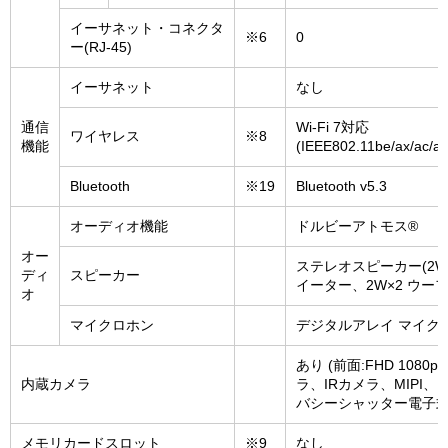
イーサネット・コネクタ
※6
0
ー(RJ-45)
イーサネット
なし
通信
Wi-Fi 7対応
ワイヤレス
※8
機能
(IEEE802.11be/ax/ac/a/
Bluetooth
※19
Bluetooth v5.3
オーディオ機能
ドルビーアトモス®
オー
ステレオスピーカー(2W×
ディ
スピーカー
イーター、2W×2 ウーフ
オ
マイクロホン
デジタルアレイ マイク
あり (前面:FHD 1080p
内蔵カメラ
ラ、IRカメラ、MIPI、
バシーシャッター電子式
メモリカードスロット
※9
なし