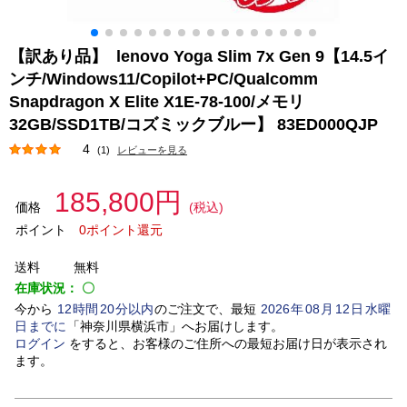
【訳あり品】 lenovo Yoga Slim 7x Gen 9【14.5イ
ンチ/Windows11/Copilot+PC/Qualcomm
Snapdragon X Elite X1E-78-100/メモリ
32GB/SSD1TB/コズミックブルー】 83ED000QJP
4
(1)
レビューを見る
185,800円
価格
(税込)
ポイント
0ポイント還元
送料
無料
在庫状況：
〇
今から
12
時間
20
分以内
のご注文で、最短
2026
年
08
月
12
日
水曜
日
までに
「
神奈川県横浜市
」
へお届けします。
ログイン
をすると、お客様のご住所への最短お届け日が表示され
ます。