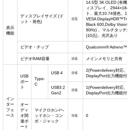
14.5型 3K OLED (有機
ィスプレイ、2944×184
ト、最大10.74億色、16
ディスプレイサイズ (ド
※5
VESA DisplayHDR™Tru
ット・発色)
Black 600,Dolby Visi
表示
90Hz) 、マルチタッチ
機能
(10点)、光沢あり
ビデオ・チップ
Qualcomm® Adreno™ 
ビデオRAM容量
※6
メインメモリと共有
2(Powerdelivery対応、
USB 4
※6
DisplayPort出力機能付
USB
Type-
ポー
C
ト
USB3.2
1(Powerdelivery対応、
※6
Gen2
DisplayPort出力機能付
イン
ター
オー
フェ
ディ
マイクロホン/ヘ
ース
オ関
ッドホン・コン
※6
0
連ポ
ボ・ジャック
ート