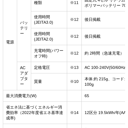
固定式 4セル リチウム
種類
※11
ポリマーバッテリー 70W
使用時間
※12
後日掲載
(JEITA3.0)
バッ
テリ
ー
使用時間
※12
後日掲載
(JEITA2.0)
電源
充電時間(パワー
※12
約 2時間（急速充電）
オフ時)
定格電圧
※13
AC 100-240V(50/60Hz)
AC
アダ
プタ
本体:約 215g、コード:
質量
※10
ー
100g
最大消費電力(W)
65
省エネ法に基づくエネルギー消
費効率（2022年度省エネ基準達
※14
12区分 19.5kWh/年(AAA
成率)