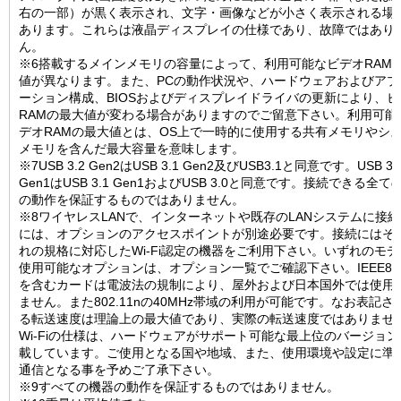
右の一部）が黒く表示され、文字・画像などが小さく表示される場
あります。これらは液晶ディスプレイの仕様であり、故障ではあり
ん。
※6搭載するメインメモリの容量によって、利用可能なビデオRAM
値が異なります。また、PCの動作状況や、ハードウェアおよびアプ
ーション構成、BIOSおよびディスプレイドライバの更新により、ビ
RAMの最大値が変わる場合がありますのでご留意下さい。利用可能
デオRAMの最大値とは、OS上で一時的に使用する共有メモリやシ
メモリを含んだ最大容量を意味します。
※7USB 3.2 Gen2はUSB 3.1 Gen2及びUSB3.1と同意です。USB 3.
Gen1はUSB 3.1 Gen1およびUSB 3.0と同意です。接続できる全て
の動作を保証するものではありません。
※8ワイヤレスLANで、インターネットや既存のLANシステムに接
には、オプションのアクセスポイントが別途必要です。接続にはそ
れの規格に対応したWi-Fi認定の機器をご利用下さい。いずれのモ
使用可能なオプションは、オプション一覧でご確認下さい。IEEE802.
を含むカードは電波法の規制により、屋外および日本国外では使用
ません。また802.11nの40MHz帯域の利用が可能です。なお表記さ
る転送速度は理論上の最大値であり、実際の転送速度ではありませ
Wi-Fiの仕様は、ハードウェアがサポート可能な最上位のバージョ
載しています。ご使用となる国や地域、また、使用環境や設定に準
通信となる事を予めご了承下さい。
※9すべての機器の動作を保証するものではありません。