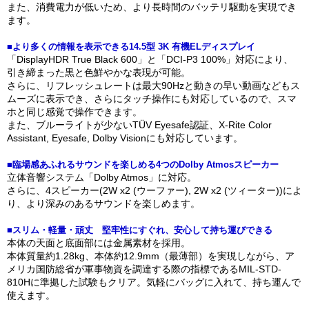
また、消費電力が低いため、より長時間のバッテリ駆動を実現でき
ます。
■より多くの情報を表示できる14.5型 3K 有機ELディスプレイ
「DisplayHDR True Black 600」と「DCI-P3 100%」対応により、
引き締まった黒と色鮮やかな表現が可能。
さらに、リフレッシュレートは最大90Hzと動きの早い動画などもス
ムーズに表示でき、さらにタッチ操作にも対応しているので、スマ
ホと同じ感覚で操作できます。
また、ブルーライトが少ないTÜV Eyesafe認証、X-Rite Color
Assistant, Eyesafe, Dolby Visionにも対応しています。
■臨場感あふれるサウンドを楽しめる4つのDolby Atmosスピーカー
立体音響システム「Dolby Atmos」に対応。
さらに、4スピーカー(2W x2 (ウーファー), 2W x2 (ツィーター))によ
り、より深みのあるサウンドを楽しめます。
■スリム・軽量・頑丈 堅牢性にすぐれ、安心して持ち運びできる
本体の天面と底面部には金属素材を採用。
本体質量約1.28kg、本体約12.9mm（最薄部）を実現しながら、ア
メリカ国防総省が軍事物資を調達する際の指標であるMIL-STD-
810Hに準拠した試験もクリア。気軽にバッグに入れて、持ち運んで
使えます。