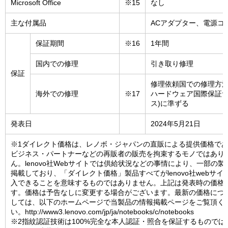
Microsoft Office
※15
なし
主な付属品
ACアダプター、電源コ
保証期間
※16
1年間
国内での修理
引き取り修理
保証
修理依頼国での修理方法(
海外での修理
※17
ハードウェア国際保証
ス)に準ずる
発表日
2024年5月21日
※1ダイレクト価格は、レノボ・ジャパンの直販による提供価格で
ビジネス・パートナーなどの再販者の販売を拘束するモノではあり
ん。lenovo社Webサイトでは供給状況などの事情により、一部の製
掲載しており、「ダイレクト価格」製品すべてがlenovo社webサイ
入できることを意味するものではありません。上記は発表時の価格
す。価格は予告なしに変更する場合がございます。最新の価格につ
しては、以下のホームページで当製品の情報掲載ページをご覧頂く
い。http://www3.lenovo.com/jp/ja/notebooks/c/notebooks
※2指紋認証技術は100%完全な本人認証・照合を保証するものでは