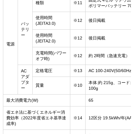
固定式 4セル リチウム
種類
※11
ポリマーバッテリー 70W
使用時間
※12
後日掲載
(JEITA3.0)
バッ
テリ
ー
使用時間
※12
後日掲載
(JEITA2.0)
電源
充電時間(パワー
※12
約 2時間（急速充電）
オフ時)
定格電圧
※13
AC 100-240V(50/60Hz)
AC
アダ
プタ
本体:約 215g、コード:
質量
※10
ー
100g
最大消費電力(W)
65
省エネ法に基づくエネルギー消
費効率（2022年度省エネ基準達
※14
12区分 19.5kWh/年(AAA
成率)