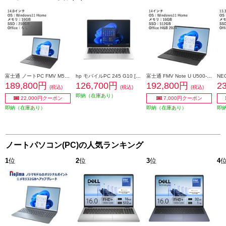
富士通 ノートPC FMV M55-K3［14インチ/Windows11-Home/AMD Ryzen 5 7535U/メモリ16GB/256GB(SSD)/Microsoft Officeなし］ FMVM55K3BAN
hp モバイルPC 245 G10 [14型/Ryzen5 7530U/メモリ 16GB/SSD 512/Windows 11 Pro] B9NN4AT-AARW
富士通 FMV Note U U500-K3［14インチ/Windows 11 Home / Core i5/メモリ16GB/512GB(SSD)/Office Home & Business 2024］ FMVU500K3BN
189,800円
126,700円
192,800円
2
(税込)
(税込)
(税込)
即納（在庫あり）
22,000円クーポン
7,000円クーポン
即納（在庫あり）
即納（在庫あり）
即
ノートパソコン(PC)の人気ランキング
1
位
2
位
3
位
4