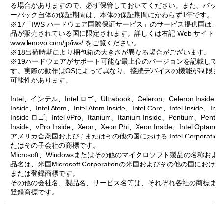
る場合がありますので、必ず保管しておいてください。また、バッ
ーパック自体の保証期間は、本体の保証期間にかわらず1年です。
※17「IWS ハードウェア国際保証サービス」のサービス提供国は、
品が販売されている国に限定されます。詳しくは右記 Web サイト
www.lenovo.com/jp/iws/ をご覧ください。
※18出荷時期により梱包箱の大きさが異なる場合がございます。
※19ハードウェアがサポート可能な最上位のバージョンを記載して
す。実際の動作はOSによって異なり、接続デバイスの機能が制限さ
可能性があります。
Intel、インテル、Intel ロゴ、Ultrabook、Celeron、Celeron Inside
Inside、Intel Atom、Intel Atom Inside、Intel Core、Intel Inside、Int
Inside ロゴ、Intel vPro、Itanium、Itanium Inside、Pentium、Penti
Inside、vPro Inside、Xeon、Xeon Phi、Xeon Inside、Intel Optan
アメリカ合衆国および / またはその他の国における Intel Corporatio
たはその子会社の商標です。
Microsoft、Windowsまたはその他のマイクロソフト製品の名称お
品名は、米国Microsoft Corporationの米国およびその他の国にお
または登録商標です。
その他の会社名、製品名、サービス名等は、それぞれ各社の商標ま
登録商標です。