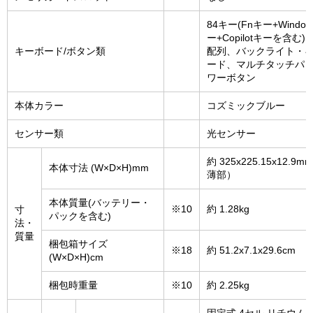
84キー(Fnキー+Windo
ー+Copilotキーを含む)、
キーボード/ボタン類
配列、バックライト・
ード、マルチタッチパッ
ワーボタン
本体カラー
コズミックブルー
センサー類
光センサー
約 325x225.15x12.9
本体寸法 (W×D×H)mm
薄部）
本体質量(バッテリー・
※10
約 1.28kg
寸
パックを含む)
法・
質量
梱包箱サイズ
※18
約 51.2x7.1x29.6cm
(W×D×H)cm
梱包時重量
※10
約 2.25kg