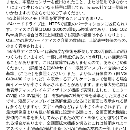
ません。本指紋センサーを使用されたこと、または使用できなかっ
とによって生じるいかなる損害に関しても、lenovo社では一切責任
いかねますのであらかじめご了承ください。
※3出荷時のメモリ容量を変更することはできません。
※4ハードドライブは、NTFSで複数のパーティションに区切られて
す。ディスク容量は1GB=1000の3乗Byte換算値であり、1GB=102
Byte換算の場合は表記上同様値でも実際の容量は小さくなります。
OS上での最大ハードディスク容量の数値は、上記表中数値のものよ
小さく表示されます。
※5液晶ディスプレイは高精度な技術を駆使して200万個以上の画素
つくられていますが、一部に常時点灯あるいは点灯しない画素が存
ることがあります。これは故障ではありませんので、あらかじめ御
ください。（詳細は右記Webサイト「液晶ディスプレイ交換のピク
基準」(こちら) を参照ください）また、より低い解像度の（例 VGA
640×480ドットなど）を表示するアプリケーションで使用する場合
面イメージが小さく表示されることがあります。また最大発色数は2
色表示ディスプレイをディザリング機能で実現しました。モニター
のV型（13.3V型等）は、有効画面の対角寸法を基準とした大きさの
です。液晶ディスプレイは高解像度になるほど画面に表示される情
は多くなりますが、文字・画像などはより小さく表示されます。ま
最大解像度よりも低い解像度に設定する際には、全画面拡大機能に
擬似的に画素を拡大して表示するため文字・画像などがぼやけて表
れる場合があります。全画面拡大機能を切るとこれは解消されます
アスペクト比(画面縦横比)を保つために画面の左右の一部（または