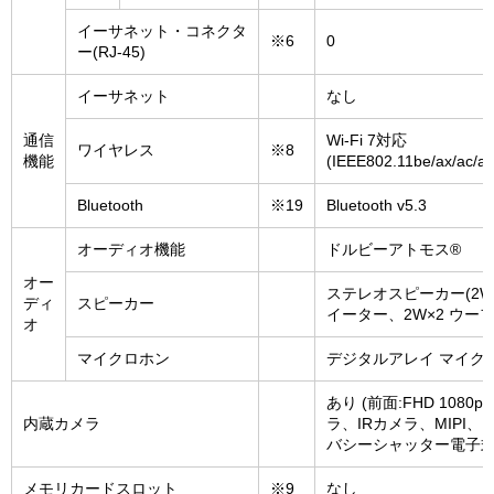
イーサネット・コネクタ
※6
0
ー(RJ-45)
イーサネット
なし
通信
Wi-Fi 7対応
ワイヤレス
※8
機能
(IEEE802.11be/ax/ac/a/
Bluetooth
※19
Bluetooth v5.3
オーディオ機能
ドルビーアトモス®
オー
ステレオスピーカー(2W×
ディ
スピーカー
イーター、2W×2 ウーフ
オ
マイクロホン
デジタルアレイ マイク
あり (前面:FHD 1080p
内蔵カメラ
ラ、IRカメラ、MIPI、
バシーシャッター電子式
メモリカードスロット
※9
なし