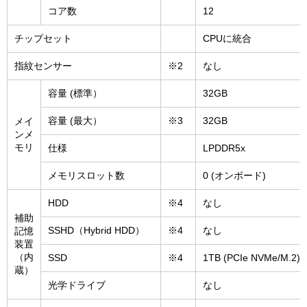
コア数
12
チップセット
CPUに統合
指紋センサー
※2
なし
容量 (標準）
32GB
容量 (最大）
※3
32GB
メイ
ンメ
モリ
仕様
LPDDR5x
メモリスロット数
0 (オンボード)
HDD
※4
なし
補助
SSHD（Hybrid HDD）
※4
なし
記憶
装置
（内
SSD
※4
1TB (PCIe NVMe/M.2)
蔵）
光学ドライブ
なし