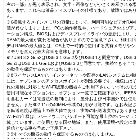
右の一部）が黒く表示され、文字・画像などが小さく表示される場
あります。これらは液晶ディスプレイの仕様であり、故障ではあり
ん。
※6搭載するメインメモリの容量によって、利用可能なビデオRAM
値が異なります。また、PCの動作状況や、ハードウェアおよびアプ
ーション構成、BIOSおよびディスプレイドライバの更新により、ビ
RAMの最大値が変わる場合がありますのでご留意下さい。利用可能
デオRAMの最大値とは、OS上で一時的に使用する共有メモリやシ
メモリを含んだ最大容量を意味します。
※7USB 3.2 Gen2はUSB 3.1 Gen2及びUSB3.1と同意です。USB 3.
Gen1はUSB 3.1 Gen1およびUSB 3.0と同意です。接続できる全て
の動作を保証するものではありません。
※8ワイヤレスLANで、インターネットや既存のLANシステムに接
には、オプションのアクセスポイントが別途必要です。接続にはそ
れの規格に対応したWi-Fi認定の機器をご利用下さい。いずれのモ
使用可能なオプションは、オプション一覧でご確認下さい。IEEE802.
を含むカードは電波法の規制により、屋外および日本国外では使用
ません。また802.11nの40MHz帯域の利用が可能です。なお表記さ
る転送速度は理論上の最大値であり、実際の転送速度ではありませ
Wi-Fiの仕様は、ハードウェアがサポート可能な最上位のバージョ
載しています。ご使用となる国や地域、また、使用環境や設定に準
通信となる事を予めご了承下さい。
※9すべての機器の動作を保証するものではありません。