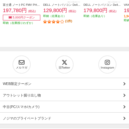
富士通 ノートPC FMV PH77/J3【16.0インチ/Windows 11/CoreUltra7-155H/メモリ32GB/SSD512GB/Microsoft Office搭載/ストームグレー/2024年10月モデル】 FMVP77J3HN
DELL ノートパソコン Dell 16 DC16250 16インチ ND56-FWM3SD
DELL ノートパソコン Dell 16 DC16250 16インチ ND86-FWM3MD
197,780円
129,800円
179,800円
1
(税込)
(税込)
(税込)
即納（在庫あり）
即納（在庫あり）
1,
5,000円クーポン
即
(1件)
即納（在庫残りわずか）
メルマガ
旧Twitter
Instagram
WEB限定クーポン
アウトレット掘り出し物
中古(PC/スマホ/カメラ)
ノジマのプライベートブランド