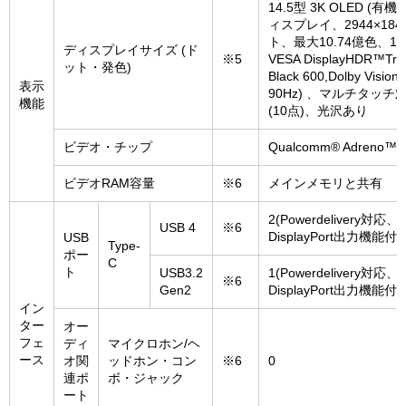
14.5型 3K OLED (有機
ィスプレイ、2944×184
ト、最大10.74億色、16
ディスプレイサイズ (ド
※5
VESA DisplayHDR™Tru
ット・発色)
Black 600,Dolby Visi
表示
90Hz) 、マルチタッチ
機能
(10点)、光沢あり
ビデオ・チップ
Qualcomm® Adreno™ 
ビデオRAM容量
※6
メインメモリと共有
2(Powerdelivery対応、
USB 4
※6
DisplayPort出力機能付
USB
Type-
ポー
C
ト
USB3.2
1(Powerdelivery対応、
※6
Gen2
DisplayPort出力機能付
イン
ター
オー
フェ
ディ
マイクロホン/ヘ
ース
オ関
ッドホン・コン
※6
0
連ポ
ボ・ジャック
ート