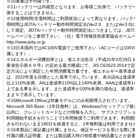
※10重量は平均値です。
※11バッテリーは内蔵型となります。お客様ご自身で、バッテリー
換することはできません。
※12使用時間/充電時間はご利用状況によって異なります。バッテ
用時間はJEITAバッテリー動作時間測定法(Ver2.0、またはVer3.0)
して測定。JEITAバッテリー動作時間測定法につきましては、JEIT
ームページをご参照下さい。（社）電子情報技術産業協会ホームペ
http://www.jeita.or.jp
※13日本国内ではAC100V電源でご使用下さい（ACコードは100V
属します）。
※14エネルギー消費効率とは、省エネ法告示（平成31年3月29日 経
業省告示第６９号）の定める最大構成にて、JIS C62623:2014で定
定方法により測定した年間消費電力量です。省エネルギー基準達成
は、2022年度を目標とした基準で示しています。表示語Aは達成率1
以上110%未満、AAは達成率110%以上140%未満、AAAは達成率14
上である事を示します。また達成率が100%未満の場合は、達成率
まま％で表示しています。
※15Microsoft Officeは対象モデルにのみ初期導入されています。
Microsoft 365 Basic（1年目無料）は、Windowsのセットアップ後1
以内に、クレジットカードなどの情報を入力し、サブスクリプショ
利用開始手続きを行うことで1年間無償でご利用できます。利用開
きを行わないまま180日を経過すると、1年無料版は利用できません
※16本製品に保証書は付属しません。保証サービスを受ける際に製
付属の購入証明書、または製品購入時の領収書や納品書などが必要