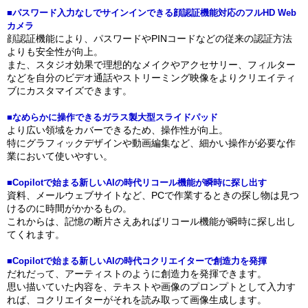
■パスワード入力なしでサインインできる顔認証機能対応のフルHD Web
カメラ
顔認証機能により、パスワードやPINコードなどの従来の認証方法
よりも安全性が向上。
また、スタジオ効果で理想的なメイクやアクセサリー、フィルター
などを自分のビデオ通話やストリーミング映像をよりクリエイティ
ブにカスタマイズできます。
■なめらかに操作できるガラス製大型スライドパッド
より広い領域をカバーできるため、操作性が向上。
特にグラフィックデザインや動画編集など、細かい操作が必要な作
業において使いやすい。
■Copilotで始まる新しいAIの時代リコール機能が瞬時に探し出す
資料、メールウェブサイトなど、PCで作業するときの探し物は見つ
けるのに時間がかかるもの。
これからは、記憶の断片さえあればリコール機能が瞬時に探し出し
てくれます。
■Copilotで始まる新しいAIの時代コクリエイターで創造力を発揮
だれだって、アーティストのように創造力を発揮できます。
思い描いていた内容を、テキストや画像のプロンプトとして入力す
れば、コクリエイターがそれを読み取って画像生成します。