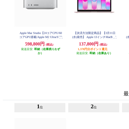
Apple Mac Studio【24コアCPU/60
【決済方法限定商品】【3月11日
コアGPU搭載/Apple M2 Ultra/SSD
(水)発売】 Apple 13インチMacBook
(
1TB/2023年6月モデル】 MQH63J-
Neo: 6コアCPUと5コアGPUを搭載
A
598,800円
137,800円
(税込)
(税込)
A
したApple A18 Proチップ 8GB 512
載
発送目安:
即納（在庫残りわず
GB SSD Touch ID - ブラッシュ MH
1,378円分ポイント還元
FJ4J-A
か）
発送目安:
即納（在庫あり）
最
1
2
位
位