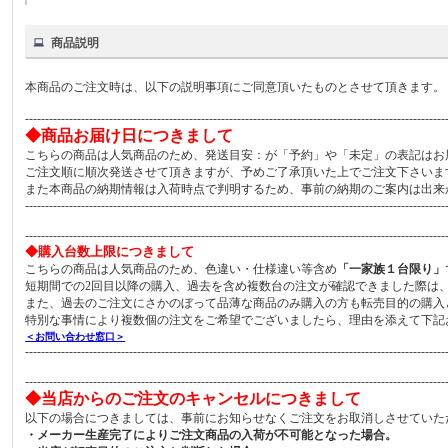
商品説明
本商品のご注文時は、以下の説明事項にご同意頂いたものとさせて頂きます。
---------------------------------------------------------------------------------------------------------
◆商品お届け日につきまして
こちらの商品は人気商品のため、発送目安：が「予約」や「未定」の表記はお
ご注文順に順次発送させて頂きますが、予めご了承頂いた上でご注文下さいま
また本商品の納期情報は入荷時点で判明するため、事前の納期のご案内は出来
---------------------------------------------------------------------------------------------------------
---------------------------------------------------------------------------------------------------------
◆購入台数上限につきまして
こちらの商品は人気商品のため、色違い・仕様違い等含め
「一家族１台限り」
短期間での2回目以降の購入、過去を含め複数台の注文が確認できました際は
また、過去のご注文にさかのぼって品薄な商品のみ購入の方も転売目的の購入
特別な事情により複数個の注文をご希望でございましたら、理由を添えて下記
＜お問い合わせ窓口＞
---------------------------------------------------------------------------------------------------------
---------------------------------------------------------------------------------------------------------
◆当店からのご注文のキャンセルにつきまして
以下の場合につきましては、事前にお知らせなくご注文をお取消しさせていた
・メーカー生産完了によりご注文商品の入荷が不可能となった場合。