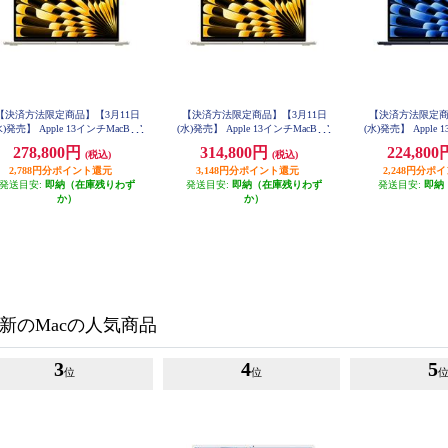
【決済方法限定商品】【3月11日
【決済方法限定商品】【3月11日
【決済方法限定商
水)発売】 Apple 13インチMacBook
(水)発売】 Apple 13インチMacBook
(水)発売】 Apple 
ir: 10コアCPUと10コアGPUを搭
Air: 10コアCPUと10コアGPUを搭
Air: 10コアCPU
278,800円
314,800円
224,80
(税込)
(税込)
したApple M5チップ 16GB 1TB
載したApple M5チップ 24GB 1TB
したApple M5チップ
SSD - スターライト MDHC4J-A
2,788円分ポイント還元
SSD - スターライト MDHD4J-A
3,148円分ポイント還元
SSD - ミッドナイ
2,248円分ポ
発送目安:
即納（在庫残りわず
発送目安:
即納（在庫残りわず
発送目安:
即納
か）
か）
新のMacの人気商品
3
4
5
位
位