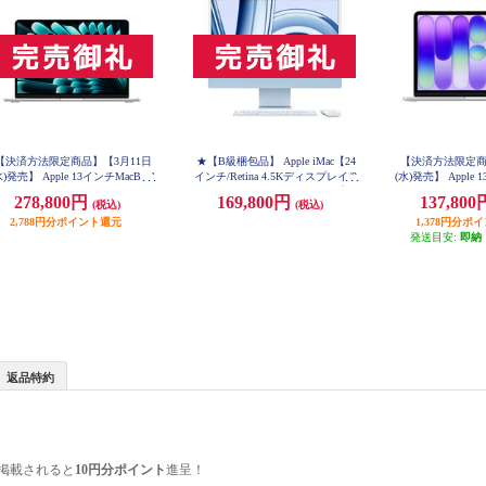
【決済方法限定商品】【3月11日
★【B級梱包品】 Apple iMac【24
【決済方法限定商
水)発売】 Apple 13インチMacBook
インチ/Retina 4.5Kディスプレイ/8
(水)発売】 Apple 
ir: 10コアCPUと10コアGPUを搭
コアCPU/10コアGPU/M3チップ/SS
Neo: 6コアCPU
278,800円
169,800円
137,80
(税込)
(税込)
したApple M5チップ 16GB 1TB
D256GB/ブルー/2023年冬発売モデ
したApple A18 Pr
SSD - シルバー MDH84J-A
2,788円分ポイント還元
ル】 MQRQ3J-A
GB SSD Touch I
1,378円分ポ
C4J
発送目安:
即納
返品特約
掲載されると
10円分ポイント
進呈！