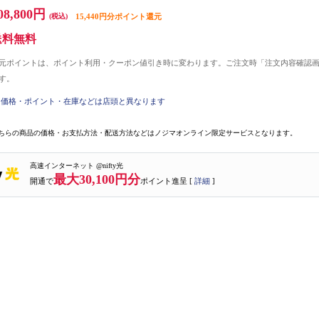
08,800円
(税込)
15,440円分ポイント還元
送料無料
元ポイントは、ポイント利用・クーポン値引き時に変わります。ご注文時「注文内容確認
す。
価格・ポイント・在庫などは店頭と異なります
ちらの商品の価格・お支払方法・配送方法などはノジマオンライン限定サービスとなります。
高速インターネット @nifty光
最大30,100円分
開通で
ポイント進呈 [
詳細
]