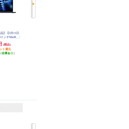
品】【3月11日
【決済方法限定商品】【3月11日
【決済方法限定商品】【3月11日
13インチMacBook
(水)発売】 Apple 13インチMacBook
(水)発売】 Apple 13インチMacBook
と8コアGPUを搭載
Air: 10コアCPUと10コアGPUを搭
Air: 10コアCPUと10コアGPUを搭
0円
278,800円
314,800円
(税込)
(税込)
(税込)
 16GB 512GB
載したApple M5チップ 16GB 1TB
載したApple M5チップ 24GB 1TB
ト MDHE4J-A
イント還元
SSD - ミッドナイト MDHF4J-A
2,788円分ポイント還元
SSD - ミッドナイト MDHG4J-A
3,148円分ポイント還元
（在庫あり）
発送目安:
即納（在庫あり）
発送目安:
即納（在庫残りわず
か）
6
7
位
位
位