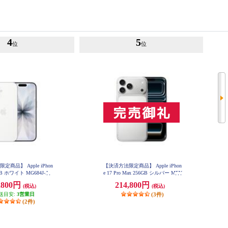
4
5
位
位
商品】 Apple iPhon
【決済方法限定商品】 Apple iPhon
6GB ホワイト MG684J-A
e 17 Pro Max 256GB シルバー MFY
84J-A
,800円
214,800円
(税込)
(税込)
送目安:
3営業日
(3件)
(2件)