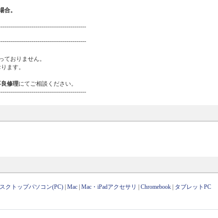
場合。
---------------------------------------------
---------------------------------------------
っておりません。
おります。
不良修理
にてご相談ください。
---------------------------------------------
スクトップパソコン(PC)
|
Mac
|
Mac・iPadアクセサリ
|
Chromebook
|
タブレットPC