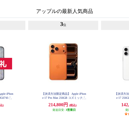
アップルの最新人気商品
3
位
e iPhon
【決済方法限定商品】 Apple iPhon
【決済方法限定
G674J-A
e 17 Pro Max 256GB コズミックオ
e 17 25
レンジ MFY94J-A
214,800円
142
込)
(税込)
発送目安:
3営業日
発