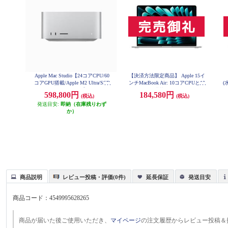
Apple Mac Studio【24コアCPU/60
【決済方法限定商品】 Apple 15イ
コアGPU搭載/Apple M2 Ultra/SSD
ンチMacBook Air: 10コアCPUと10
(
1TB/2023年6月モデル】 MQH63J-
コアGPUを搭載したApple M4チッ
A
598,800円
184,580円
(税込)
(税込)
A
プ 16GB 256GB SSD - シルバー M
載
W1G3J-A
発送目安:
即納（在庫残りわず
か）
商品説明
レビュー投稿・評価(0件)
延長保証
発送目安
商品コード：
4549995628265
商品が届いた後ご使用いただき、
マイページ
の注文履歴からレビュー投稿＆