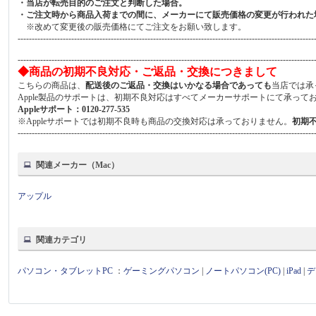
・当店が転売目的のご注文と判断した場合。
・ご注文時から商品入荷までの間に、メーカーにて販売価格の変更が行われた
※改めて変更後の販売価格にてご注文をお願い致します。
---------------------------------------------------------------------------------------------------------
---------------------------------------------------------------------------------------------------------
◆商品の初期不良対応・ご返品・交換につきまして
こちらの商品は、
配送後のご返品・交換はいかなる場合であっても
当店では承
Apple製品のサポートは、初期不良対応はすべてメーカーサポートにて承って
Appleサポート：0120-277-535
※Appleサポートでは初期不良時も商品の交換対応は承っておりません。
初期
---------------------------------------------------------------------------------------------------------
関連メーカー（Mac）
アップル
関連カテゴリ
パソコン・タブレットPC
：
ゲーミングパソコン
|
ノートパソコン(PC)
|
iPad
|
デ