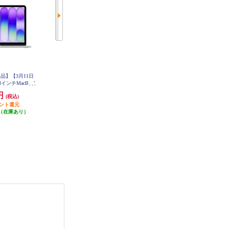
品】【3月11日
【決済方法限定商品】【3月11日
【決済方法限定商品】【3月11日
13インチMacBook
(水)発売】 Apple 13インチMacBook
(水)発売】 Apple 13インチMacBook
と5コアGPUを搭載
Neo: 6コアCPUと5コアGPUを搭載
Neo: 6コアCPUと5コアGPUを搭載
0円
137,800円
137,800円
(税込)
(税込)
(税込)
oチップ 8GB 512
したApple A18 Proチップ 8GB 512
したApple A18 Proチップ 8GB 512
D - シルバー MHF
イント還元
GB SSD Touch ID - インディゴ MH
1,378円分ポイント還元
GB SSD Touch ID - ブラッシュ MH
1,378円分ポイント還元
-A
FG4J-A
FJ4J-A
（在庫あり）
発送目安:
即納（在庫あり）
発送目安:
即納（在庫あり）