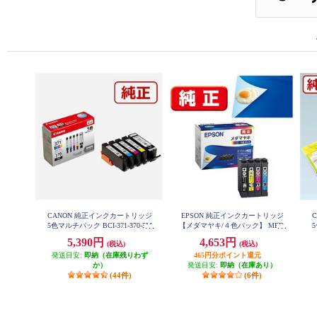
CANON 純正インクカートリッジ
EPSON 純正インクカートリッジ
5色マルチパック BCI-371-370-5M
【メダマヤキ/４色パック】 MED-
5
P
4CL
5,390円
4,653円
(税込)
(税込)
発送目安:
即納（在庫残りわず
465円分ポイント還元
か）
発送目安:
即納（在庫あり）
(44件)
(6件)