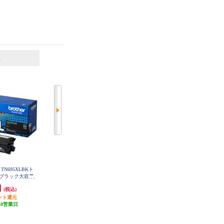
6
7
位
位
位
N695XLBKト
brother 【お得な2個セット】純正
CANON 純正インク FINEカートリ
ブラック大容量
インクカートリッジ4色セット LC
ッジ（大容量）ブラック BC-360X
XLBK
3117-4PK LC3117-4PK-2-ESET
L
円
11,270円
3,541円
(税込)
(税込)
(税込)
ント還元
発送目安:
即納（在庫あり）
354円分ポイント還元
10営業日
(11件)
発送目安:
即納（在庫あり）
(26件)