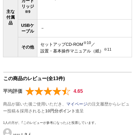
カート
リッジ
主な
※9
付属
品
USBケ
－
ーブル
※10
セットアップCD-ROM
／
その他
※11
設置・基本操作マニュアル（紙）
この商品のレビュー(全13件)
平均評価
4.65
商品が届いた後ご使用いただき、
マイページ
の注文履歴からレビュ
ー投稿＆採用されると
10円分ポイント
進呈
1人の方が、｢このレビューが参考になった｣と投票しています。
yuu.t
さん