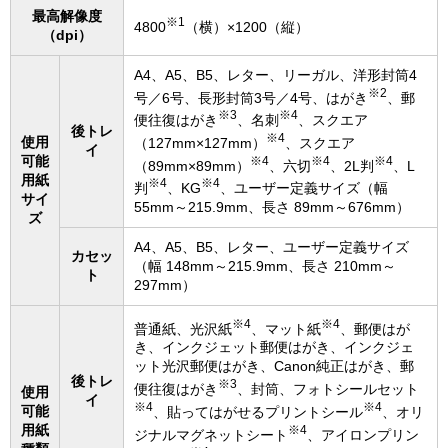
最高解像度
※1
4800
（横）×1200（縦）
（dpi）
A4、A5、B5、レター、リーガル、洋形封筒4
※2
号／6号、長形封筒3号／4号、はがき
、郵
※3
※4
便往復はがき
、名刺
、スクエア
後トレ
※4
使用
（127mm×127mm）
、スクエア
イ
可能
※4
※4
※4
（89mm×89mm）
、六切
、2L判
、L
用紙
※4
※4
判
、KG
、ユーザー定義サイズ（幅
サイ
55mm～215.9mm、長さ 89mm～676mm）
ズ
A4、A5、B5、レター、ユーザー定義サイズ
カセッ
（幅 148mm～215.9mm、長さ 210mm～
ト
297mm）
※4
※4
普通紙、光沢紙
、マット紙
、郵便はが
き、インクジェット郵便はがき、インクジェ
ット光沢郵便はがき、Canon純正はがき、郵
後トレ
※3
便往復はがき
、封筒、フォトシールセット
使用
イ
※4
※4
可能
、貼ってはがせるプリントシール
、オリ
用紙
※4
ジナルマグネットシート
、アイロンプリン