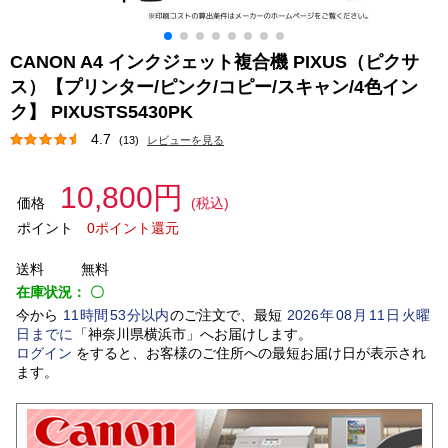
CANON A4 インクジェット複合機 PIXUS（ピクサ
ス）【プリンター/ピンク/コピー/スキャン/4色イン
ク】 PIXUSTS5430PK
4.7
(13)
レビューを見る
10,800円
価格
(税込)
ポイント
0ポイント還元
送料
無料
在庫状況：
〇
今から
11
時間
53
分以内
のご注文で、最短
2026
年
08
月
11
日
火曜
日
までに
「
神奈川県横浜市
」
へお届けします。
ログイン
をすると、お客様のご住所への最短お届け日が表示され
ます。