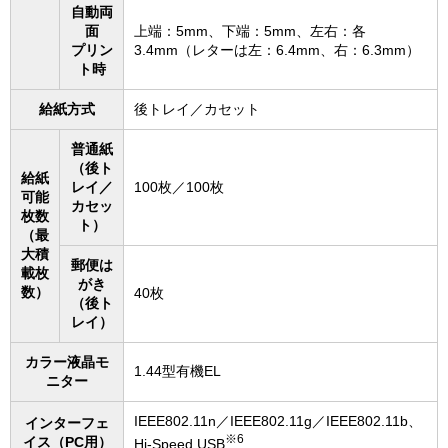
自動両
面
上端：5mm、下端：5mm、左右：各
プリン
3.4mm（レターは左：6.4mm、右：6.3mm）
ト時
給紙方式
後トレイ／カセット
普通紙
（後ト
給紙
レイ／
100枚／100枚
可能
カセッ
枚数
ト）
（最
大積
郵便は
載枚
がき
数）
40枚
（後ト
レイ）
カラー液晶モ
1.44型有機EL
ニター
IEEE802.11n／IEEE802.11g／IEEE802.11b、
インターフェ
※6
イス（PC用）
Hi-Speed USB