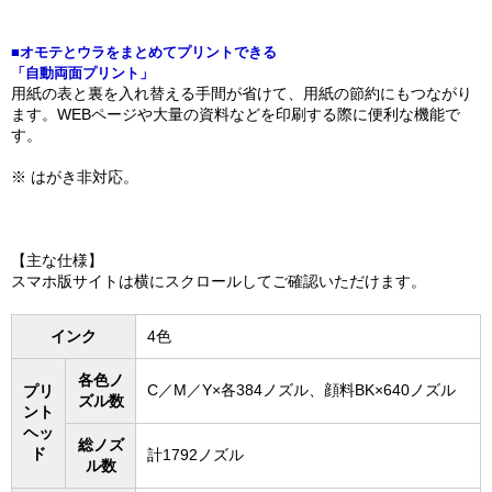
■オモテとウラをまとめてプリントできる
「自動両面プリント」
用紙の表と裏を入れ替える手間が省けて、用紙の節約にもつながり
ます。WEBページや大量の資料などを印刷する際に便利な機能で
す。
※ はがき非対応。
【主な仕様】
スマホ版サイトは横にスクロールしてご確認いただけます。
インク
4色
各色ノ
C／M／Y×各384ノズル、顔料BK×640ノズル
プリ
ズル数
ント
ヘッ
総ノズ
ド
計1792ノズル
ル数