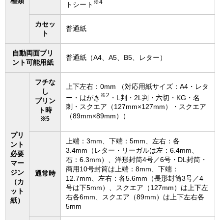
種類
※4
トシート
カセッ
普通紙
ト
自動両面プリ
普通紙（A4、A5、B5、レター）
ント可能用紙
フチな
上下左右：0mm （対応用紙サイズ：A4・レタ
し
※2
ー・はがき
・L判・2L判・六切・KG・名
プリン
刺・スクエア（127mm×127mm）・スクエア
ト時
（89mm×89mm））
※5
プリ
上端：3mm、下端：5mm、左右：各
ント
3.4mm（レター・リーガルは左：6.4mm、
必要
右：6.3mm）、洋形封筒4号／6号・DL封筒・
マー
商用10号封筒は上端：8mm、下端：
ジン
通常時
12.7mm、左右：各5.6mm（長形封筒3号／4
（カ
号は下5mm）、スクエア（127mm）は上下左
ット
右各6mm、スクエア（89mm）は上下左右各
紙）
5mm