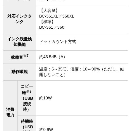
【大容量】
対応インクタ
BC-361XL／360XL
ンク
【標準】
BC-361／360
インク残量検
ドットカウント方式
知機能
※7
約43.5dB（A）
稼働音
温度：5～35℃、湿度：10～90%（ただし、結
動作環境
露しないこと）
コピー
※8
時
約19W
（USB
接続
消費
時）
電力
待機時
（USB
約0.9W