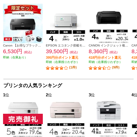
Canon 【お得なブラックインクセット】PIXUSTS203 TS203-INK-ESET
EPSON エコタンク搭載モデル A4カラー複合機 ホワイト EW-M638T
CANON インクジェット複合機 PIXUS プリンター A4 4色インク Wi-Fi 印刷 コピー スキャン PIXUSTS3730BK
6,530円
39,500円
8,360円
8
(税込)
(税込)
(税込)
即納（在庫あり）
395円分ポイント還元
418円分ポイント還元
4
即納（在庫残りわずか）
即納（在庫残りわずか）
即
(1件)
(9件)
プリンタの人気ランキング
1
位
2
位
3
位
4