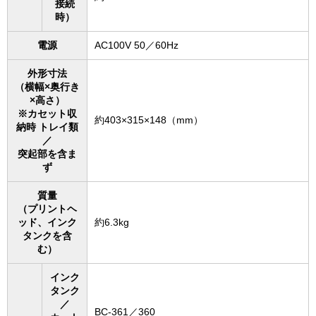
接続
時）
電源
AC100V 50／60Hz
外形寸法
（横幅×奥行き
×高さ）
※カセット収
約403×315×148（mm）
納時 トレイ類
／
突起部を含ま
ず
質量
（プリントヘ
ッド、インク
約6.3kg
タンクを含
む）
インク
タンク
／
BC-361／360