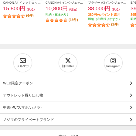
CANON A4 インクジェット複合機 PIXUS（ピクサス）【プリンター/ホワイト/コピー/スキャン/5色インク】 PIXUSTS7530WH
CANON A4 インクジェット複合機 PIXUS（ピクサス）【プリンター/ピンク/コピー/スキャン/4色インク】 PIXUSTS5430PK
ブラザー A3インクジェット複合機DCP-J7205CDWコピープリントスキャン自動両面印刷Wi-Fiビジネス DCP-J7205CDW
15,800円
10,800円
38,000円
3
(税込)
(税込)
(税込)
即納（在庫あり）
380円分ポイント還元
3
(6件)
即納（在庫残りわずか）
即
(13件)
(2件)
メルマガ
旧Twitter
Instagram
WEB限定クーポン
アウトレット掘り出し物
中古(PC/スマホ/カメラ)
ノジマのプライベートブランド