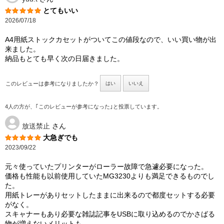
とてもいい
2026/07/18
A4用紙ストックカセットがついてこの値段なので、いい買い物が出
来ました。
納品もとても早く次の日届きました。
このレビューは参考になりましたか？
はい
いいえ
4人の方が、｢このレビューが参考になった｣と投票しています。
放送禁止
さん
大急ぎでも
2023/09/22
元々使っていたプリンターがローラー故障で急遽必要になった。
価格も性能も以前使用していたMG3230よりも満足できるものでし
た。
用紙トレーがありセットしたままに出来るので都度セットする必要
がなく。
スキャナーもあり必要な雑誌記事をUSBに取り込めるのでかさばる
物が増えないメリットも。