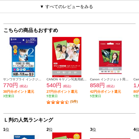
▼ すべてのレビューをみる
こちらの商品もおすすめ
サンワサプライ インクジェット写真用紙・厚手 （L判） JP-EK5L
CANON キヤノン写真用紙・光沢 スタンダード L判 100枚 SD-201L100
Canon インクジェット用紙 SG-201L50
770円
540円
858円
1
(税込)
(税込)
(税込)
38円分ポイント還元
27円分ポイント還元
42円分ポイント還元
8
3営業日
5営業日
5営業日
5営
(5件)
Ｌ判の人気ランキング
1
位
2
位
3
位
4