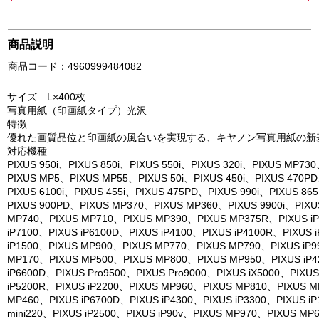
商品説明
商品コード：4960999484082
サイズ L×400枚
写真用紙（印画紙タイプ）光沢
特徴
優れた画質品位と印画紙の風合いを実現する、キヤノン写真用紙の新
対応機種
PIXUS 950i、PIXUS 850i、PIXUS 550i、PIXUS 320i、PIXUS MP7
PIXUS MP5、PIXUS MP55、PIXUS 50i、PIXUS 450i、PIXUS 470PD
PIXUS 6100i、PIXUS 455i、PIXUS 475PD、PIXUS 990i、PIXUS 86
PIXUS 900PD、PIXUS MP370、PIXUS MP360、PIXUS 9900i、PIXUS
MP740、PIXUS MP710、PIXUS MP390、PIXUS MP375R、PIXUS iP
iP7100、PIXUS iP6100D、PIXUS iP4100、PIXUS iP4100R、PIXUS 
iP1500、PIXUS MP900、PIXUS MP770、PIXUS MP790、PIXUS iP9
MP170、PIXUS MP500、PIXUS MP800、PIXUS MP950、PIXUS iP4
iP6600D、PIXUS Pro9500、PIXUS Pro9000、PIXUS iX5000、PIX
iP5200R、PIXUS iP2200、PIXUS MP960、PIXUS MP810、PIXUS 
MP460、PIXUS iP6700D、PIXUS iP4300、PIXUS iP3300、PIXUS iP
mini220、PIXUS iP2500、PIXUS iP90v、PIXUS MP970、PIXUS M