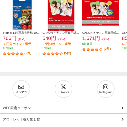
brother L判 写真光沢紙 100枚 BP71GLJ100
CANON キヤノン写真用紙・光沢 スタンダード L判 100枚 SD-201L100
CANON キヤノン写真用紙・光沢 スタンダード L判 400枚 SD-201L400
766円
540円
1,671円
8
(税込)
(税込)
(税込)
38円分ポイント還元
27円分ポイント還元
5営業日
4
10営業日
5営業日
5営
(2件)
(2件)
(5件)
メルマガ
旧Twitter
Instagram
WEB限定クーポン
アウトレット掘り出し物