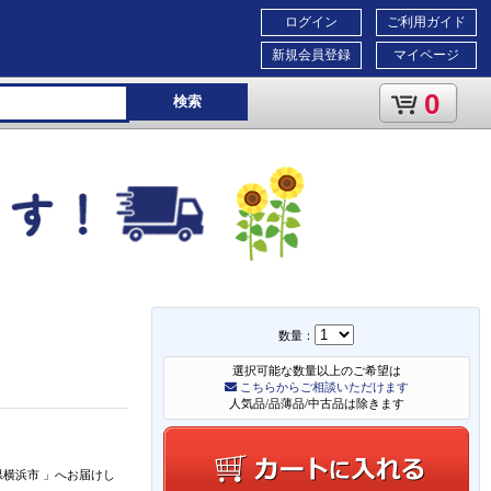
ログイン
ご利用ガイド
新規会員登録
マイページ
0
検索
数量：
選択可能な数量以上のご希望は
こちらからご相談いただけます
人気品/品薄品/中古品は除きます
県横浜市
」
へお届けし