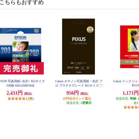
こちらもおすすめ
PSON 写真用紙<光沢> KGサイズ
Canon キヤノン写真用紙・光沢 プ
Canon インクジェッ
KG1
200枚 KKG200PSKR
ロ プラチナグレード KGサイズ 50
枚 PT-201KG50
2,431円
956円
1,171
(税込)
(税込)
(2件)
47円分ポイント還元
発送目安:
即納
発送目安:
5営業日
か