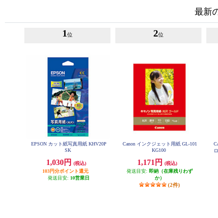
最新
1
2
位
位
EPSON カット紙写真用紙 KHV20P
Canon インクジェット用紙 GL-101
C
SK
KG100
ロ
1,030円
1,171円
(税込)
(税込)
103円分ポイント還元
発送目安:
即納（在庫残りわず
発送目安:
10営業日
か）
(2件)