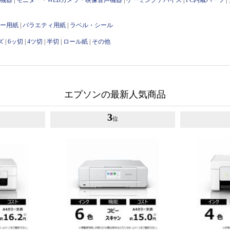
ピー用紙
|
バラエティ用紙
|
ラベル・シール
ズ
|
6ッ切
|
4ツ切
|
半切
|
ロール紙
|
その他
エプソンの最新人気商品
3
位