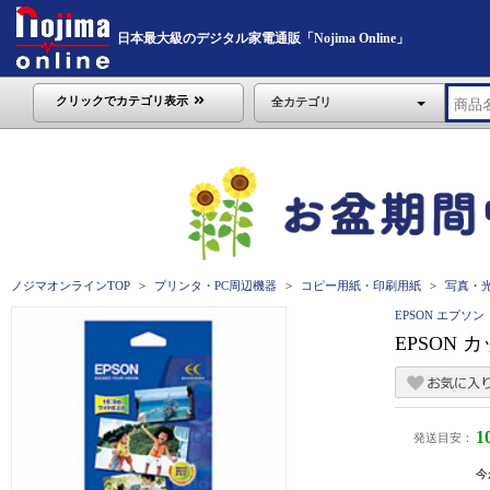
日本最大級のデジタル家電通販「Nojima Online」
クリックでカテゴリ表示
全カテゴリ
ノジマオンラインTOP
プリンタ・PC周辺機器
コピー用紙・印刷用紙
写真・
EPSON エプソン
EPSON 
1
発送目安：
今