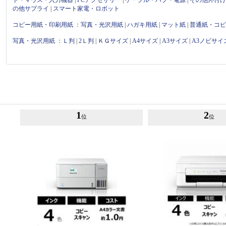
の他サプライ
|
スマート家電・ロボット
コピー用紙・印刷用紙
：
写真・光沢用紙
|
ハガキ用紙
|
マット紙
|
普通紙・コ
写真・光沢用紙
：
Ｌ判
|
2Ｌ判
|
ＫＧサイズ
|
A4サイズ
|
A3サイズ
|
A3ノビサイ
1
2
位
位