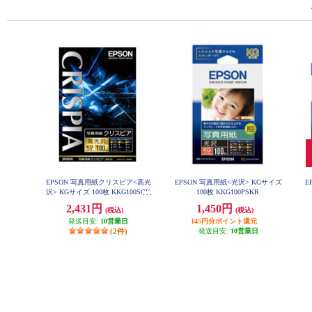
EPSON 写真用紙クリスピア<高光
EPSON 写真用紙<光沢> KGサイズ
E
沢> KGサイズ 100枚 KKG100SCK
100枚 KKG100PSKR
R
2,431円
1,450円
(税込)
(税込)
発送目安:
10営業日
145円分ポイント還元
(2件)
発送目安:
10営業日