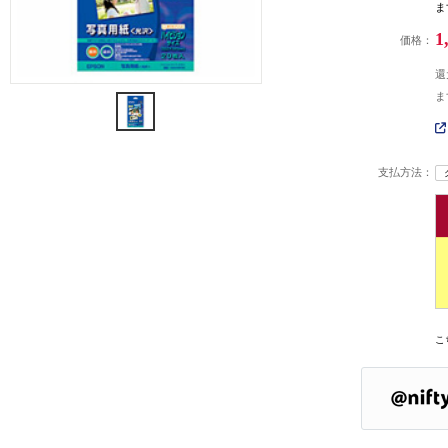
ま
1
価格：
還
ま
支払方法：
こ