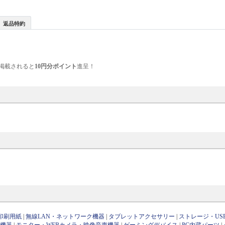
返品特約
掲載されると
10円分ポイント
進呈！
印刷用紙
|
無線LAN・ネットワーク機器
|
タブレットアクセサリー
|
ストレージ・US
け機器
|
モニター・WEBカメラ・映像音声機器
|
ゲーミングデバイス
|
PC内蔵パーツ
|