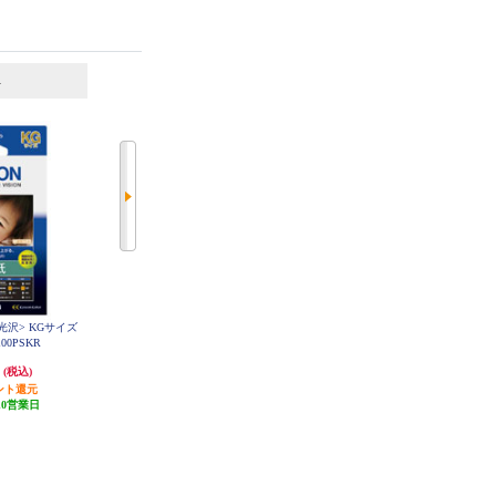
6
位
位
<光沢> KGサイズ
EPSON 写真用紙<光沢> KGサイズ
100PSKR
200枚 KKG200PSKR
円
2,431円
(税込)
(税込)
ント還元
(2件)
10営業日