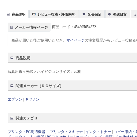
商品説明
レビュー投稿・評価(0件)
延長保証
発送目安
商品コード：
4548056543721
メーカー情報ページ
商品が届いた後ご使用いただき、
マイページ
の注文履歴からレビュー投稿＆
商品説明
写真用紙＜光沢＞ハイビジョンサイズ：20枚
関連メーカー（ＫＧサイズ）
エプソン
|
キヤノン
関連カテゴリ
プリンタ・PC周辺機器
：
プリンタ・スキャナ
|
インク・トナー
|
コピー用紙・
ド・マウス・入力機器
|
PCアクセサリー
|
ケーブル・ハブ・電源
|
その他外付