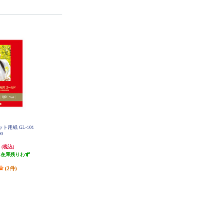
ト用紙 GL-101
00
円
(税込)
（在庫残りわず
）
(2件)