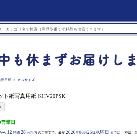
光沢用紙
ＫＧサイズ
カット紙写真用紙 KHV20PSK
0営業日
12
28
2026
08
26
水曜日
から
時間
分以内
のご注文で、最短
年
月
日
までに
「
神奈川