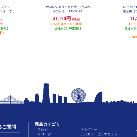
ンクジェット
EPSON A3カラー複合機［6色染料/
EPSON
ワイト/コ
ホワイト］ EP-988A3
複合機【プ
 EW-05
ピー/スキャ
41,170円
11
)
(税込)
還元
2,058円分ポイント還元
113
庫あり）
発送目安:
10営業日
発送目安
4件)
商品カテゴリ
あるご質問
テレビ
ドライヤー
レコーダー
デジカメ・ビデオカメラ