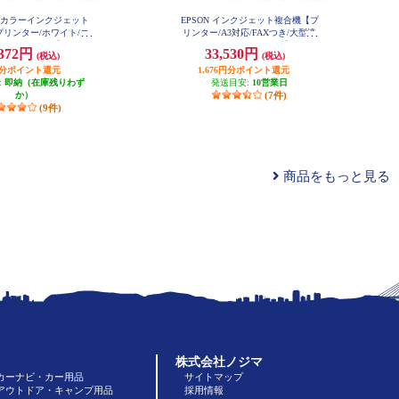
 A4カラーインクジェット
EPSON インクジェット複合機【プ
リンター/ホワイト/コ
リンター/A3対応/FAXつき/大型液
ン/4色インク】 EW-45
晶/カセット1段/4色インク】 PX-M
,372円
33,530円
(税込)
(税込)
6A
6010F
円分ポイント還元
1,676円分ポイント還元
:
即納（在庫残りわず
発送目安:
10営業日
か）
(7件)
(9件)
商品をもっと見る
株式会社ノジマ
カーナビ・カー用品
サイトマップ
アウトドア・キャンプ用品
採用情報