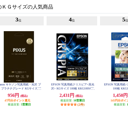
のＫＧサイズの人気商品
3
4
5
位
位
anon キヤノン写真用紙・光沢 プ
EPSON 写真用紙クリスピア<高光
EPSON 写真用紙
 プラチナグレード KGサイズ 50
沢> KGサイズ 100枚 KKG100SCK
100枚 KKG
R
枚 PT-201KG50
956円
2,431円
1,450
(税込)
(税込)
47円分ポイント還元
発送目安:
10営業日
145円分ポイ
発送目安:
5営業日
(2件)
発送目安: