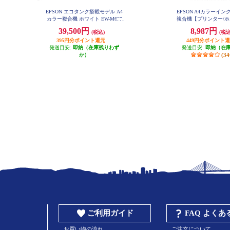
EPSON エコタンク搭載モデル A4
EPSON A4カラーイ
カラー複合機 ホワイト EW-M638
複合機【プリンター/ホ
T
ピー/スキャン/4色インク】
39,500円
8,987円
(税込)
(税込
6A
395円分ポイント還元
449円分ポイント
発送目安:
即納（在庫残りわず
発送目安:
即納（在
か）
(3
ご利用ガイド
FAQ よく
お買い物の流れ
ご注文について