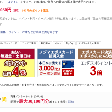
す。
[
ログイン
]をすると、お客様のご住所への最短お届け日が表示されます。
,030円
(税込)
103円分ポイント還元
元ポイントは、ポイント利用・クーポン値引き時に変わります。ご注文時「注文内容確認
す。
価格・ポイント・在庫などは店頭と異なります
クレジットカード
コンビニ決済
銀行振込
d払い
PayPay
エポスかんたん決済
ちらの商品の価格・お支払方法・配送方法などはノジマオンライン限定サービスとなります。
高速インターネット @nifty光
最大30,100円分
開通で
ポイント進呈 [
詳細
]