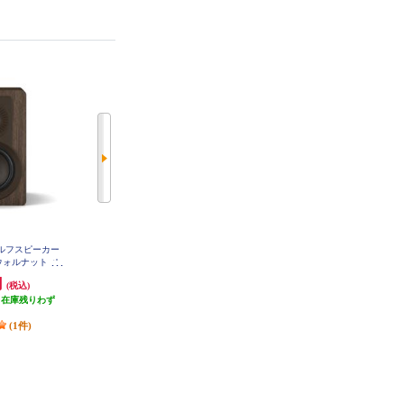
ェルフスピーカー
SONOS WiFiスピーカー Sonos Era
SONOS WiFiスピーカー Sonos Era
300 (White) E30G1JP1
・ウォルナット ペ
100 (White) Bluetooth対応 /Wi-Fi対
IDDW
応 E10G1JP1
円
30,110円
56,232円
(税込)
(税込)
(税込)
（在庫残りわず
1,505円分ポイント還元
発送目安:
3営業日
）
発送目安:
3営業日
(1件)