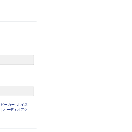
thスピーカー
|
ボイス
連
|
オーディオアク