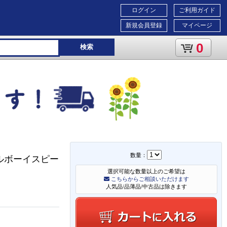
ログイン
ご利用ガイド
新規会員登録
マイページ
0
検索
数量：
ルボーイスピー
選択可能な数量以上のご希望は
こちらからご相談いただけます
人気品/品薄品/中古品は除きます