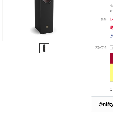
今
す
1
価格：
支払方法：
こ