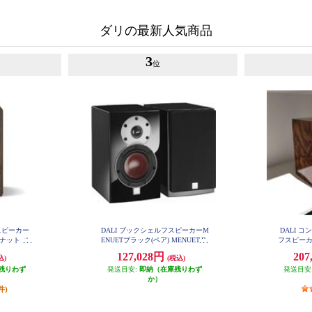
ダリの最新人気商品
3
位
スピーカー
DALI ブックシェルフスピーカーM
DALI 
ルナット ペ
ENUETブラック(ペア) MENUET-B
フスピーカ
ォルナッ
127,028円
207
込)
(税込)
シュ
残りわず
発送目安:
即納（在庫残りわず
発送目安
か）
件)