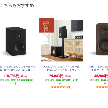
こちらもおすすめ
ALI ブックシェルフスピーカー(2
POLK ブックシェルフ・スピーカ
DALI ブックシ
) OPTICON1mk2 Satin Black
ー【16.5㎝バイラミネートコンポ
KUPID ダーク
色 OPTICON1mk2-SB
ジットウーファー/リアバスレフ
ア KUP
118,798円
29,043円
48,904
(税込)
(税込)
型/ブラックアッシュ】 MXT20
発送目安:
未定（入荷次第お届
発送目安:
即納（在庫残りわず
発送目安:
即納
け）
か）
か
(3件)