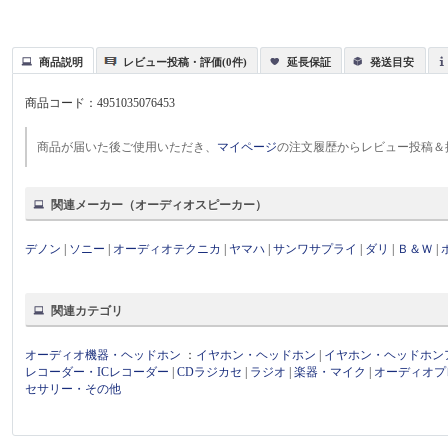
商品説明
レビュー投稿・評価(0件)
延長保証
発送目安
商品コード：
4951035076453
商品が届いた後ご使用いただき、
マイページ
の注文履歴からレビュー投稿＆
関連メーカー（オーディオスピーカー）
デノン
|
ソニー
|
オーディオテクニカ
|
ヤマハ
|
サンワサプライ
|
ダリ
|
Ｂ＆Ｗ
|
関連カテゴリ
オーディオ機器・ヘッドホン
：
イヤホン・ヘッドホン
|
イヤホン・ヘッドホン
レコーダー・ICレコーダー
|
CDラジカセ
|
ラジオ
|
楽器・マイク
|
オーディオプ
セサリー・その他