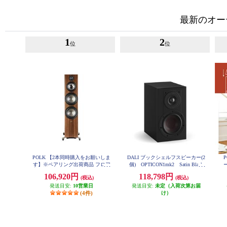
最新のオー
1
2
位
位
POLK 【2本同時購入をお願いしま
DALI ブックシェルフスピーカー(2
す】※ペアリング出荷商品 フロア
個) OPTICON1mk2 Satin Black
スタンディングスピーカーReserve
色 OPTICON1mk2-SB
106,920円
118,798円
(税込)
(税込)
シリーズ ブラウン R700BRN
発送目安:
10営業日
発送目安:
未定（入荷次第お届
(4件)
け）