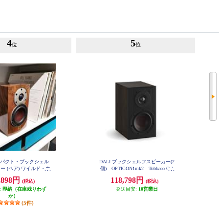
4
5
位
位
コンパクト・ブックシェル
DALI ブックシェルフスピーカー(2
ー (ペア) ワイルド・ウ
個) OPTICON1mk2 Tobbaco Oak
ト・ハイグロスフィニッ
色 OPTICON1mk2-TO
,898円
118,798円
(税込)
(税込)
 MENUET-SE
:
即納（在庫残りわず
発送目安:
10営業日
か）
(5件)