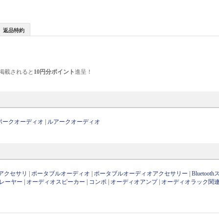
返品特約
掲載されると
10円分ポイント
進呈！
ポークオーディオ
|
ルアークオーディオ
アクセサリ
|
ポータブルオーディオ
|
ポータブルオーディオアクセサリー
|
Bluetoo
レーヤー
|
オーディオスピーカー
|
コンポ
|
オーディオアンプ
|
オーディオラック関