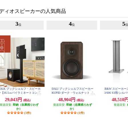
ディオスピーカーの人気商品
3
4
5
位
位
POLK ブックシェルフ・スピーカ
DALI ブックシェルフスピーカー
B&W スピーカース
ー【16.5㎝バイラミネートコンポ
KUPID ダーク・ウォルナット ペ
3/606 S3用/シルバ
ジットウーファー/リアバスレフ
ア KUPIDDW
29,043円
48,904円
48,510
(税込)
(税込)
型/ブラックアッシュ】 MXT20
発送目安:
即納（在庫残りわず
発送目安:
即納（在庫残りわず
発送目安:
か）
か）
(3件)
(1件)