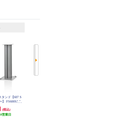
6
7
位
位
位
タンド【607 S
POLK サブウーファー【ハイパフ
DENON ブックシェルフスピーカ
ー】 FS600S3-S
ォーマンス/50W/30cmバイラミネ
ー 2ウェイシステム ブラック S
CN10-BKEM
ートコンポジットウーファー/ブラ
円
37,890円
14,102円
(税込)
(税込)
(税込)
ックアッシュ】 MXT12
10営業日
発送目安:
10営業日
発送目安:
未定（入荷次第お届
(1件)
け）