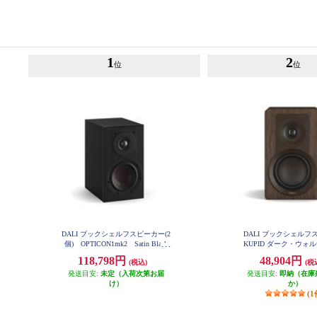
1
2
位
位
DALI ブックシェルフスピーカー(2
DALI ブックシェルフ
個) OPTICON1mk2 Satin Black
KUPID ダーク・ウォ
色 OPTICON1mk2-SB
ア KUPIDDW
118,798円
48,904円
(税込)
(税
発送目安:
未定（入荷次第お届
発送目安:
即納（在庫
け）
か）
(1