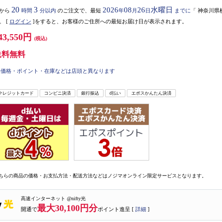
20
3
2026
08
26
水曜日
から
時間
分以内
のご注文で、最短
年
月
日
までに
「
神奈川県
。
[
ログイン
]をすると、お客様のご住所への最短お届け日が表示されます。
43,550円
(税込)
送料無料
価格・ポイント・在庫などは店頭と異なります
クレジットカード
コンビニ決済
銀行振込
d払い
エポスかんたん決済
ちらの商品の価格・お支払方法・配送方法などはノジマオンライン限定サービスとなります。
高速インターネット @nifty光
最大30,100円分
開通で
ポイント進呈 [
詳細
]