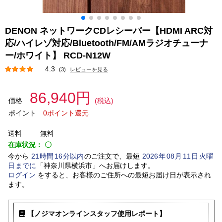
DENON ネットワークCDレシーバー【HDMI ARC対
応/ハイレゾ対応/Bluetooth/FM/AMラジオチューナ
ー/ホワイト】 RCD-N12W
4.3
(3)
レビューを見る
86,940円
価格
(税込)
ポイント
0ポイント還元
送料
無料
在庫状況：
〇
今から
21
時間
16
分以内
のご注文で、最短
2026
年
08
月
11
日
火曜
日
までに
「
神奈川県横浜市
」
へお届けします。
ログイン
をすると、お客様のご住所への最短お届け日が表示され
ます。
【ノジマオンラインスタッフ使用レポート】