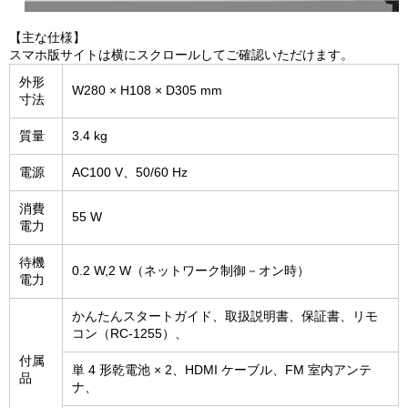
【主な仕様】
スマホ版サイトは横にスクロールしてご確認いただけます。
外形
W280 × H108 × D305 mm
寸法
質量
3.4 kg
電源
AC100 V、50/60 Hz
消費
55 W
電力
待機
0.2 W,2 W（ネットワーク制御－オン時）
電力
かんたんスタートガイド、取扱説明書、保証書、リモ
コン（RC-1255）、
付属
単 4 形乾電池 × 2、HDMI ケーブル、FM 室内アンテ
品
ナ、