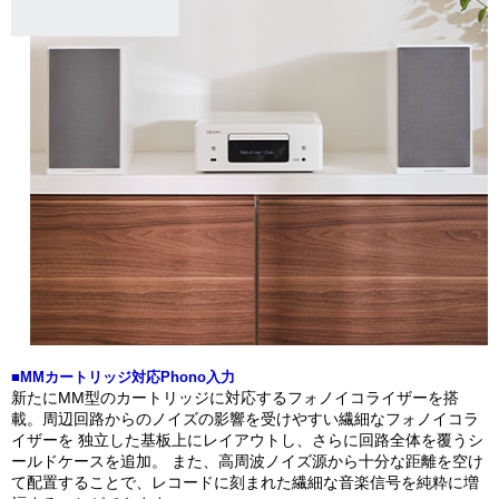
■MMカートリッジ対応Phono入力
新たにMM型のカートリッジに対応するフォノイコライザーを搭
載。周辺回路からのノイズの影響を受けやすい繊細なフォノイコラ
イザーを 独立した基板上にレイアウトし、さらに回路全体を覆うシ
ールドケースを追加。 また、高周波ノイズ源から十分な距離を空け
て配置することで、レコードに刻まれた繊細な音楽信号を純粋に増