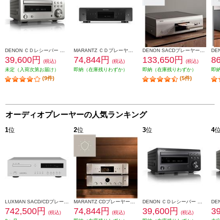
DENON ＣＤレシーバー プレミアムシルバー RCD-M41SP
MARANTZ ＣＤプレーヤー CD60-FB
DENON SACDプレーヤー【2チャンネル/DSD/ハイレゾデータディスク再生対応/プレミアムシルバー】 DCD-1700NE-SP
39,600円
74,844円
133,650円
8
(税込)
(税込)
(税込)
未定（入荷次第お届け）
即納（在庫残りわずか）
即納（在庫残りわずか）
即
(9件)
(5件)
オーディオプレーヤーの人気ランキング
1
位
2
位
3
位
4
LUXMAN SACD/CDプレーヤー【2チャンネルSACD、CD、MQA-CD対応/リモコン付】 D-07X
MARANTZ CDプレーヤー【シルバーゴールド】 CD60-FN
DENON ＣＤレシーバー ブラック RCD-M41K
742,500円
74,844円
39,600円
3
(税込)
(税込)
(税込)