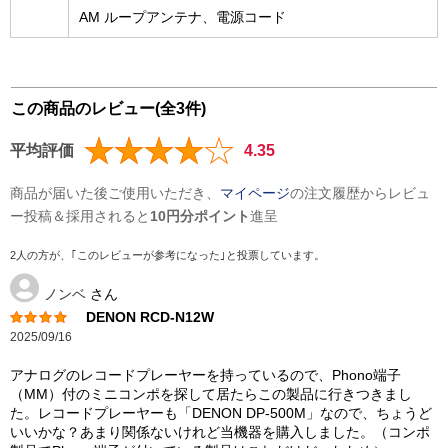
AM ループアンテナ、電源コード
この商品のレビュー(全3件)
平均評価
4.35
商品が届いた後ご使用いただき、
マイページ
の注文履歴からレビュ
ー投稿＆採用されると
10円分ポイント
進呈
2人の方が、｢このレビューが参考になった｣と投票しています。
ノンベ
さん
DENON RCD-N12W
2025/09/16
アナログのレコードプレーヤーを持っているので、Phono端子
（MM）付のミニコンポを探して居たらこの製品に行きつきまし
た。レコードプレーヤーも「DENON DP-500M」なので、ちょうど
いいかな？あまり関係ないけれど当機器を購入しました。（コンポ