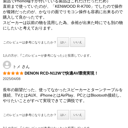
製品でPhono端子が付いている製品はこれだけだったため）
直前まで使っていたのが、「KENWOOD R-K700」でしたので操作
が複雑だったのが、かなりの面でリモコン操作も容易に出来るので
購入して良かったです。
スピーカーは以前の物を流用した為、余裕が出来た時にでも別の物
にしたいと考えております。
このレビューは参考になりましたか？
はい
いいえ
1人の方が、｢このレビューが参考になった｣と投票しています。
トメ
さん
DENON RCD-N12Wで快適AV環境実現！
2025/04/08
長年の願望だった、使ってなかったスピーカーとターンテーブルを
接続、TVとはAUX、iPhoneとはAirPlay、PCとはBlootooth接続し、
やりたいことがすべて実現できてご満悦です。
このレビューは参考になりましたか？
はい
いいえ