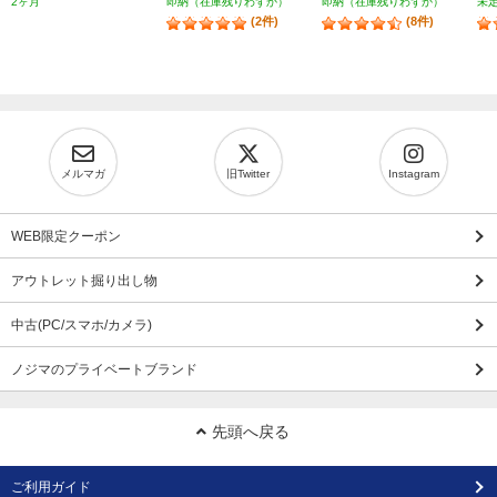
2ヶ月
即納（在庫残りわずか）
即納（在庫残りわずか）
未
(2件)
(8件)
メルマガ
旧Twitter
Instagram
WEB限定クーポン
アウトレット掘り出し物
中古(PC/スマホ/カメラ)
ノジマのプライベートブランド
先頭へ戻る
ご利用ガイド