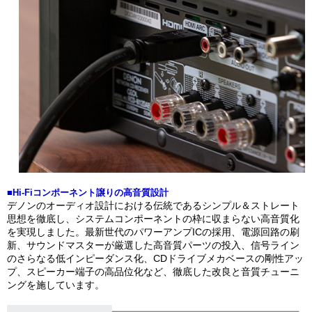
■Hi-Fiコンポーネント譲りの高音質設計
デノンのオーディオ設計における伝統であるシンプル＆ストレート
思想を徹底し、システムコンポーネントの枠に収まらない高音質化
を実現しました。最新世代のパワーアンプICの採用、電源回路の刷
新、サウンドマスターが厳選した高音質パーツの投入、信号ライン
のさらなる低インピーダンス化、CDドライブメカベースの剛性アッ
プ、スピーカー端子の高品位化など、徹底した改良と音質チューニ
ングを施しています。