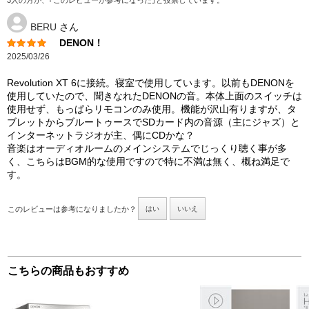
3人の方が、｢このレビューが参考になった｣と投票しています。
BERU
さん
DENON！
2025/03/26
Revolution XT 6に接続。寝室で使用しています。以前もDENONを
使用していたので、聞きなれたDENONの音。本体上面のスイッチは
使用せず、もっぱらリモコンのみ使用。機能が沢山有りますが、タ
ブレットからブルートゥースでSDカード内の音源（主にジャズ）と
インターネットラジオが主、偶にCDかな？
音楽はオーディオルームのメインシステムでじっくり聴く事が多
く、こちらはBGM的な使用ですので特に不満は無く、概ね満足で
す。
このレビューは参考になりましたか？
はい
いいえ
こちらの商品もおすすめ