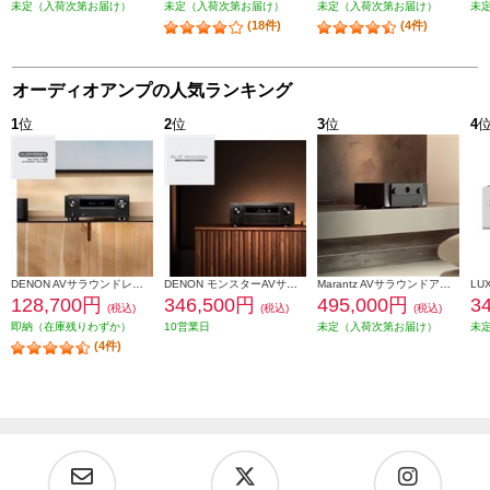
未定（入荷次第お届け）
未定（入荷次第お届け）
未定（入荷次第お届け）
未
(18件)
(4件)
オーディオアンプの人気ランキング
1
位
2
位
3
位
4
DENON AVサラウンドレシーバー【9.4ch/8KUHD対応/IMAX Enhanced対応/HDR10+対応/eARC対応/ブラック】 AVRX3800H-K
DENON モンスターAVサラウンドアンプ【11.4ch/最大出力250W/Dolby Atmos/TuneIn対応/Wi-Fi/AirPlay 2/Bluetooth/ブラック】 AVCX6800HK
Marantz AVサラウンドアンプ【11.4ch/Dolby Atmos/Wi-Fi/AirPlay 2/Bluetooth/Alexa対応/ブラック】 CINEMA30-FB
128,700円
346,500円
495,000円
3
(税込)
(税込)
(税込)
即納（在庫残りわずか）
10営業日
未定（入荷次第お届け）
未
(4件)