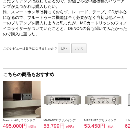
まだプリアンプは残してあるので、お値ごろな中級機種のパワーア
ンプが見つかれば購入したい。
尚、スマートホン等は持っておらず、レコード、テープ、CDが中心
になるので、ブルートゥース機能は全く必要がなく当初は他メーカ
ーのプリアンプを購入しようと思ったが、MCカートリッジのフォノ
イコライザーがついていたことと、DENONの音も聞いてみたかった
ので購入に至った。
このレビューは参考になりましたか？
はい
いいえ
こちらの商品もおすすめ
Marantz AVサラウンドアンプ【11.4ch/Dolby Atmos/Wi-Fi/AirPlay 2/Bluetooth/Alexa対応/ブラック】 CINEMA30-FB
MARANTZ プリメインアンプ シルバーゴールド NR1200-FN
MARANTZ プリメインアンプ PM6007
495,000円
58,799円
53,458円
6
(税込)
(税込)
(税込)