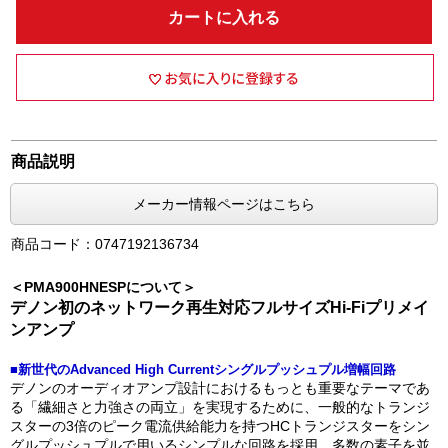
カートに入れる
商品説明
メーカー情報ページはこちら
商品コード：0747192136734
＜PMA900HNESPについて＞
デノン初のネットワーク再生対応フルサイズHi-Fiプリメイ
ンアンプ
■新世代のAdvanced High Currentシングルプッシュプル増幅回路
デノンのオーディオアンプ設計におけるもっとも重要なテーマであ
る「繊細さと力強さの両立」を実現するために、一般的なトランジ
スターの3倍のピーク電流供給能力を持つHCトランジスターをシン
グルプッシュプルで用いるシンプルな回路を採用。多数の素子を並