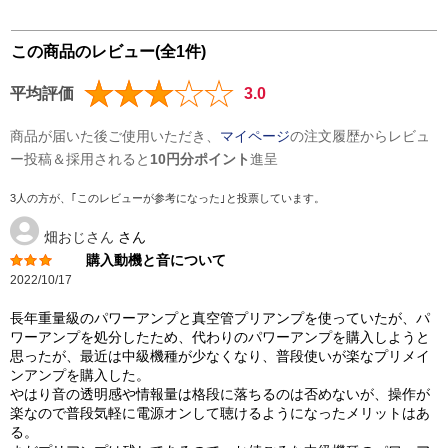
この商品のレビュー(全1件)
平均評価
3.0
商品が届いた後ご使用いただき、
マイページ
の注文履歴からレビュ
ー投稿＆採用されると
10円分ポイント
進呈
3人の方が、｢このレビューが参考になった｣と投票しています。
畑おじさん
さん
購入動機と音について
2022/10/17
長年重量級のパワーアンプと真空管プリアンプを使っていたが、パ
ワーアンプを処分したため、代わりのパワーアンプを購入しようと
思ったが、最近は中級機種が少なくなり、普段使いが楽なプリメイ
ンアンプを購入した。
やはり音の透明感や情報量は格段に落ちるのは否めないが、操作が
楽なので普段気軽に電源オンして聴けるようになったメリットはあ
る。