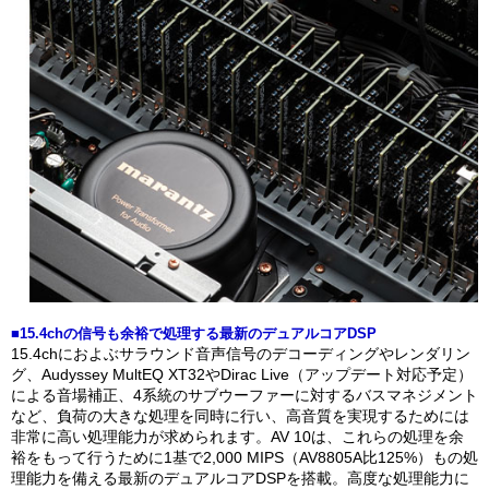
■15.4chの信号も余裕で処理する最新のデュアルコアDSP
15.4chにおよぶサラウンド音声信号のデコーディングやレンダリン
グ、Audyssey MultEQ XT32やDirac Live（アップデート対応予定）
による音場補正、4系統のサブウーファーに対するバスマネジメント
など、負荷の大きな処理を同時に行い、高音質を実現するためには
非常に高い処理能力が求められます。AV 10は、これらの処理を余
裕をもって行うために1基で2,000 MIPS（AV8805A比125%）もの処
理能力を備える最新のデュアルコアDSPを搭載。高度な処理能力に