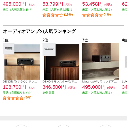
495,000円
58,799円
53,458円
6
(税込)
(税込)
(税込)
未定（入荷次第お届け）
未定（入荷次第お届け）
未定（入荷次第お届け）
未
(18件)
(4件)
オーディオアンプの人気ランキング
1
位
2
位
3
位
4
DENON AVサラウンドレシーバー【9.4ch/8KUHD対応/IMAX Enhanced対応/HDR10+対応/eARC対応/ブラック】 AVRX3800H-K
DENON モンスターAVサラウンドアンプ【11.4ch/最大出力250W/Dolby Atmos/TuneIn対応/Wi-Fi/AirPlay 2/Bluetooth/ブラック】 AVCX6800HK
Marantz AVサラウンドアンプ【11.4ch/Dolby Atmos/Wi-Fi/AirPlay 2/Bluetooth/Alexa対応/ブラック】 CINEMA30-FB
128,700円
346,500円
495,000円
3
(税込)
(税込)
(税込)
即納（在庫残りわずか）
10営業日
未定（入荷次第お届け）
未
(4件)