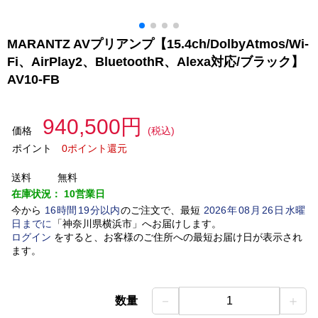
MARANTZ AVプリアンプ【15.4ch/DolbyAtmos/Wi-
Fi、AirPlay2、BluetoothR、Alexa対応/ブラック】
AV10-FB
940,500円
価格
(税込)
ポイント
0ポイント還元
送料
無料
在庫状況：
10営業日
今から
16
時間
19
分以内
のご注文で、最短
2026
年
08
月
26
日
水曜
日
までに
「
神奈川県横浜市
」
へお届けします。
ログイン
をすると、お客様のご住所への最短お届け日が表示され
ます。
－
＋
数量
1