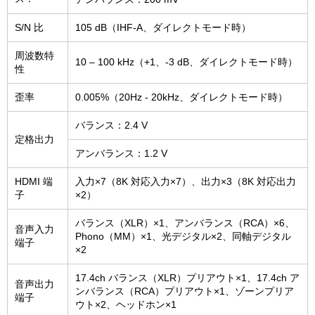
S/N 比
105 dB（IHF-A、ダイレクトモード時）
周波数特
10 – 100 kHz（+1、-3 dB、ダイレクトモード時）
性
歪率
0.005%（20Hz - 20kHz、ダイレクトモード時）
バランス：2.4 V
定格出力
アンバランス：1.2 V
HDMI 端
入力×7（8K 対応入力×7）、出力×3（8K 対応出力
子
×2）
バランス（XLR）×1、アンバランス（RCA）×6、
音声入力
Phono（MM）×1、光デジタル×2、同軸デジタル
端子
×2
17.4ch バランス（XLR）プリアウト×1、17.4ch ア
音声出力
ンバランス（RCA）プリアウト×1、ゾーンプリア
端子
ウト×2、ヘッドホン×1