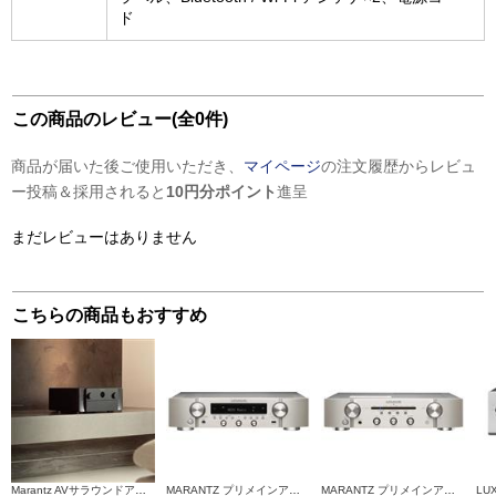
ド
この商品のレビュー(全0件)
商品が届いた後ご使用いただき、
マイページ
の注文履歴からレビュ
ー投稿＆採用されると
10円分ポイント
進呈
まだレビューはありません
こちらの商品もおすすめ
Marantz AVサラウンドアンプ【11.4ch/Dolby Atmos/Wi-Fi/AirPlay 2/Bluetooth/Alexa対応/ブラック】 CINEMA30-FB
MARANTZ プリメインアンプ シルバーゴールド NR1200-FN
MARANTZ プリメインアンプ PM6007