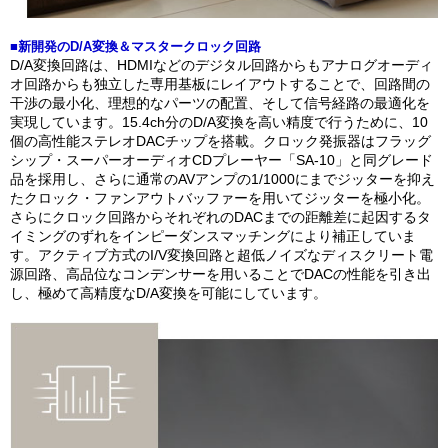
■新開発のD/A変換＆マスタークロック回路
D/A変換回路は、HDMIなどのデジタル回路からもアナログオーディ
オ回路からも独立した専用基板にレイアウトすることで、回路間の
干渉の最小化、理想的なパーツの配置、そして信号経路の最適化を
実現しています。15.4ch分のD/A変換を高い精度で行うために、10
個の高性能ステレオDACチップを搭載。クロック発振器はフラッグ
シップ・スーパーオーディオCDプレーヤー「SA-10」と同グレード
品を採用し、さらに通常のAVアンプの1/1000にまでジッターを抑え
たクロック・ファンアウトバッファーを用いてジッターを極小化。
さらにクロック回路からそれぞれのDACまでの距離差に起因するタ
イミングのずれをインピーダンスマッチングにより補正していま
す。アクティブ方式のI/V変換回路と超低ノイズなディスクリート電
源回路、高品位なコンデンサーを用いることでDACの性能を引き出
し、極めて高精度なD/A変換を可能にしています。