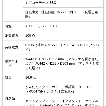
対応コーデック SBC
送信出力 / 通信距離 Class 1 / 約 30 m（見通し距
離）
電源
AC 100V、50 / 60 Hz
消費電力
100 W
0.2 W（通常スタンバイ）/ 0.5 W（CEC スタンバ
待機電力
イ）
W442 x H189 x D503 mm （アンテナを寝かせた
最大外形
場合）,W442 x H252 x D503 mm （アンテナを立
寸法
てた場合）
質量
16.8 kg
かんたんスタートガイド、保証書、リモコン
（RC047SR）、単 4 形乾電池×2、
付属品
セットアップマイク、マイクスタンド、ケーブル
ラベル、Bluetooth / Wi-Fi アンテナ×2、電源コー