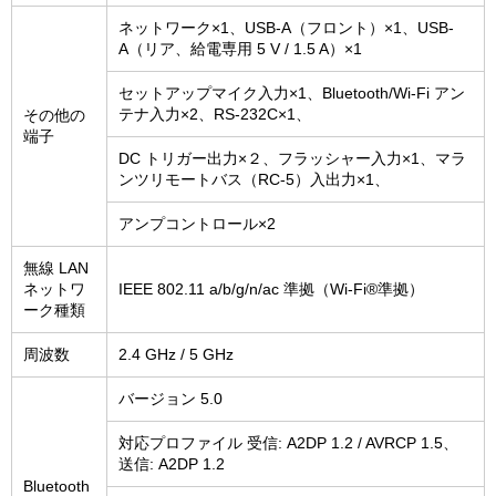
ネットワーク×1、USB-A（フロント）×1、USB-
A（リア、給電専用 5 V / 1.5 A）×1
セットアップマイク入力×1、Bluetooth/Wi-Fi アン
テナ入力×2、RS-232C×1、
その他の
端子
DC トリガー出力×２、フラッシャー入力×1、マラ
ンツリモートバス（RC-5）入出力×1、
アンプコントロール×2
無線 LAN
ネットワ
IEEE 802.11 a/b/g/n/ac 準拠（Wi-Fi®準拠）
ーク種類
周波数
2.4 GHz / 5 GHz
バージョン 5.0
対応プロファイル 受信: A2DP 1.2 / AVRCP 1.5、
送信: A2DP 1.2
Bluetooth