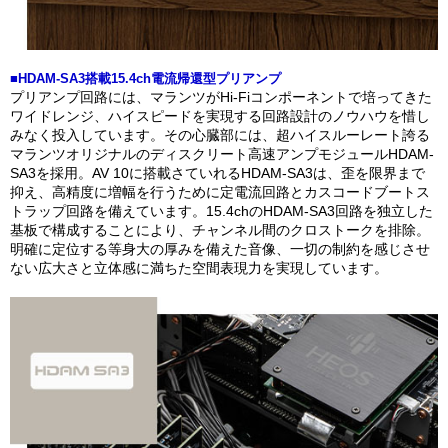
■HDAM-SA3搭載15.4ch電流帰還型プリアンプ
プリアンプ回路には、マランツがHi-Fiコンポーネントで培ってきた
ワイドレンジ、ハイスピードを実現する回路設計のノウハウを惜し
みなく投入しています。その心臓部には、超ハイスルーレート誇る
マランツオリジナルのディスクリート高速アンプモジュールHDAM-
SA3を採用。AV 10に搭載さていれるHDAM-SA3は、歪を限界まで
抑え、高精度に増幅を行うために定電流回路とカスコードブートス
トラップ回路を備えています。15.4chのHDAM-SA3回路を独立した
基板で構成することにより、チャンネル間のクロストークを排除。
明確に定位する等身大の厚みを備えた音像、一切の制約を感じさせ
ない広大さと立体感に満ちた空間表現力を実現しています。