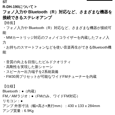
ST
R-DH-190について >
フォノ入力や Bluetooth（R）対応など、さまざまな機器を
接続できるステレオアンプ
【特長】
・フォノ入力や Bluetooth（R）対応など、さまざまな機器が接続可
能
・MMカートリッジ対応のフォノイコライザーを内蔵したフォノ入
力
・お持ちのスマートフォンなどを使い音楽再生ができるBluetooth機
能
・音質の向上を目指したビルドクオリティ
・高剛性を実現した新シャーシ
・スピーカー出力端子を2系統装備
・FM30局プリセットが可能なワイドFMチューナーを内蔵
【仕様】
Bluetooth：●（内蔵）
FM／AMラジオ：●（FMのみ、ワイドFM対応）
リモコン：●
アンプ 外形寸法（幅×高さ×奥行mm）：430 x 133 x 284mm
アンプ質量：6.9Kg