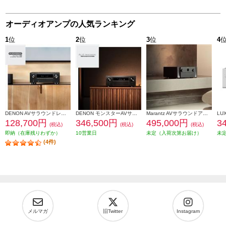
オーディオアンプの人気ランキング
1
位
2
位
3
位
4
DENON AVサラウンドレシーバー【9.4ch/8KUHD対応/IMAX Enhanced対応/HDR10+対応/eARC対応/ブラック】 AVRX3800H-K
DENON モンスターAVサラウンドアンプ【11.4ch/最大出力250W/Dolby Atmos/TuneIn対応/Wi-Fi/AirPlay 2/Bluetooth/ブラック】 AVCX6800HK
Marantz AVサラウンドアンプ【11.4ch/Dolby Atmos/Wi-Fi/AirPlay 2/Bluetooth/Alexa対応/ブラック】 CINEMA30-FB
128,700円
346,500円
495,000円
3
(税込)
(税込)
(税込)
即納（在庫残りわずか）
10営業日
未定（入荷次第お届け）
未
(4件)
メルマガ
旧Twitter
Instagram