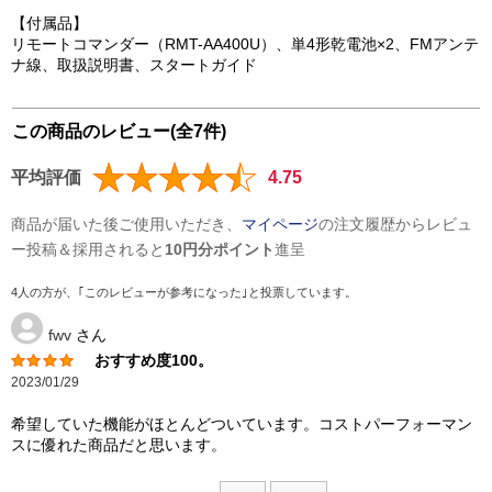
【付属品】
リモートコマンダー（RMT-AA400U）、単4形乾電池×2、FMアンテ
ナ線、取扱説明書、スタートガイド
この商品のレビュー(全7件)
平均評価
4.75
商品が届いた後ご使用いただき、
マイページ
の注文履歴からレビュ
ー投稿＆採用されると
10円分ポイント
進呈
4人の方が、｢このレビューが参考になった｣と投票しています。
fwv
さん
おすすめ度100。
2023/01/29
希望していた機能がほとんどついています。コストパーフォーマン
スに優れた商品だと思います。