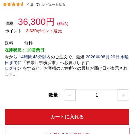
4.8
(7)
レビューを見る
36,300円
価格
(税込)
ポイント
3,630ポイント還元
送料
無料
在庫状況：
10営業日
今から
14
時間
48
分以内
のご注文で、最短
2026
年
08
月
26
日
水曜
日
までに
「
神奈川県横浜市
」
へお届けします。
ログイン
をすると、お客様のご住所への最短お届け日が表示され
ます。
－
＋
数量
1
カートに入れる