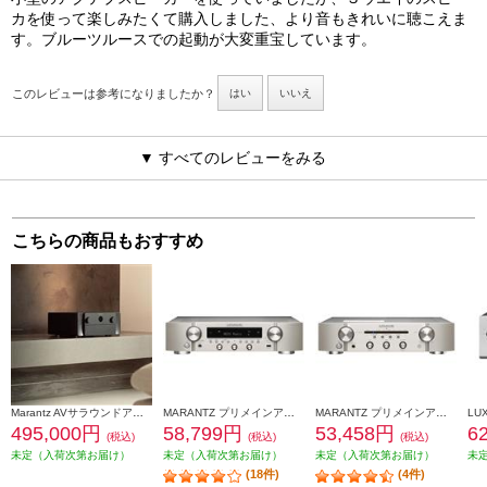
カを使って楽しみたくて購入しました、より音もきれいに聴こえま
す。ブルーツルースでの起動が大変重宝しています。
このレビューは参考になりましたか？
はい
いいえ
▼ すべてのレビューをみる
こちらの商品もおすすめ
Marantz AVサラウンドアンプ【11.4ch/Dolby Atmos/Wi-Fi/AirPlay 2/Bluetooth/Alexa対応/ブラック】 CINEMA30-FB
MARANTZ プリメインアンプ シルバーゴールド NR1200-FN
MARANTZ プリメインアンプ PM6007
495,000円
58,799円
53,458円
6
(税込)
(税込)
(税込)
未定（入荷次第お届け）
未定（入荷次第お届け）
未定（入荷次第お届け）
未
(18件)
(4件)