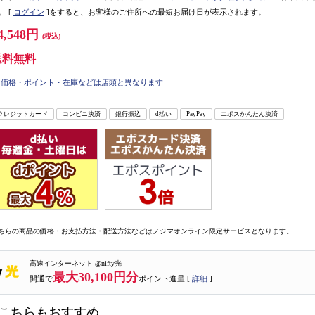
。
[
ログイン
]をすると、お客様のご住所への最短お届け日が表示されます。
4,548円
(税込)
送料無料
価格・ポイント・在庫などは店頭と異なります
クレジットカード
コンビニ決済
銀行振込
d払い
PayPay
エポスかんたん決済
ちらの商品の価格・お支払方法・配送方法などはノジマオンライン限定サービスとなります。
高速インターネット @nifty光
最大30,100円分
開通で
ポイント進呈 [
詳細
]
こちらもおすすめ