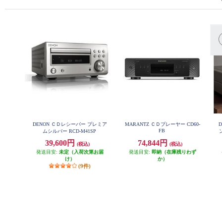
DENON ＣＤレシーバー プレミア
MARANTZ ＣＤプレーヤー CD60-
FB
ムシルバー RCD-M41SP
39,600円
74,844円
(税込)
(税込)
発送目安:
未定（入荷次第お届
発送目安:
即納（在庫残りわず
け）
か）
(9件)