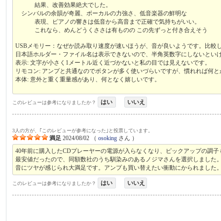
結果、改善効果絶大でした。
シンバルの余韻が奇麗、ボーカルの力強さ、低音楽器の鮮明な
表現、ピアノの響きは低音から高音まで正確で気持ちがいい。
これなら、めんどうくささは有ものの この先ずっと付き合えそう
USBメモリー：なぜか読み取り速度が速いほうが、音が良いようです。比較
日本語ホルダー・ファイル名は表示できないので、半角英数字にしないとい
表示: 文字が小さく1メートル近く近づかないと私の目では見えないです。
リモコン: アンプと共通なのでボタンが多く使いづらいですが、慣れれば何と
本体: 意外と重く重量感があり、何となく嬉しいです。
はい
いいえ
このレビューは参考になりましたか？
3人の方が、｢このレビューが参考になった｣と投票しています。
満足
2024/08/02
（
osoking
さん ）
40年前に購入したCDプレーヤーの電源が入らなくなり、ピックアップの調
最安値だったので、同額数社のうち馴染みのあるノジマさんを選択しました
音にツヤが感じられ大満足です。アンプも買い替えたい衝動にかられました
はい
いいえ
このレビューは参考になりましたか？