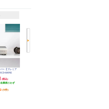
6
7
位
位
位
シーバー【プレミア
MARANTZ ネットワークCDレシ
MARANTZ ネットワークCDレシ
CD-600NE
ーバー シルバー MCR612-FN
ーバー ブラック MCR612-FB
円
71,280円
71,280円
(税込)
(税込)
(税込)
（在庫残りわず
発送目安:
即納（在庫残りわず
発送目安:
即納（在庫残りわず
）
か）
か）
(9件)
(17件)
(12件)