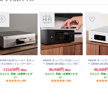
DENON SACDプレーヤー【2チャ
DENON ネットワークCDレシーバ
DENON ネット
ンネル/DSD/ハイレゾデータディ
ー【HDMI ARC対応/ハイレゾ対応/
ー【HDMI ARC
スク再生対応/プレミアムシルバ
Bluetooth/FM/AMラジオチューナ
Bluetooth/FM
133,650円
86,940円
86,940
(税込)
(税込)
ー】 DCD-1700NE-SP
ー/ブラック】 RCD-N12K
ー/ホワイト】 
発送目安:
即納（在庫残りわず
発送目安:
即納（在庫残りわず
発送目安:
即納
か）
か）
か
(5件)
(3件)