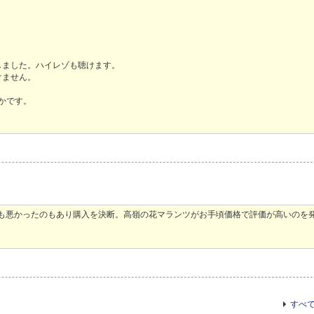
しました。ハイレゾも聴けます。
けません。
かです。
子も悪かったのもあり購入を決断。高嶺の花マランツがお手頃価格で評価が高いのを
。
。
すべ