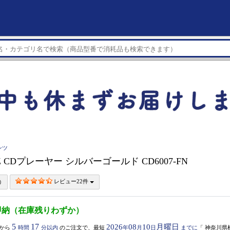
ンツ
Z CDプレーヤー シルバーゴールド CD6007-FN
レビュー22件
即納（在庫残りわずか）
5
17
2026
08
10
月曜日
から
時間
分以内
のご注文で、最短
年
月
日
までに
「
神奈川県