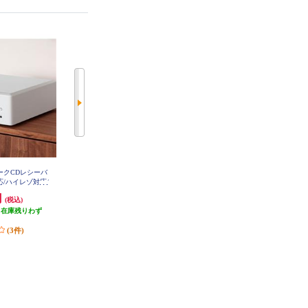
ワークCDレシーバ
DENON ＣＤレシーバー ブラック
MARANTZ ネットワークCDレシ
RCD-M41K
対応/ハイレゾ対応/
ーバー シルバー MCR612-FN
/AMラジオチューナ
円
39,600円
71,280円
(税込)
(税込)
(税込)
RCD-N12W
（在庫残りわず
発送目安:
即納（在庫残りわず
発送目安:
即納（在庫残りわず
）
か）
か）
(3件)
(8件)
(17件)