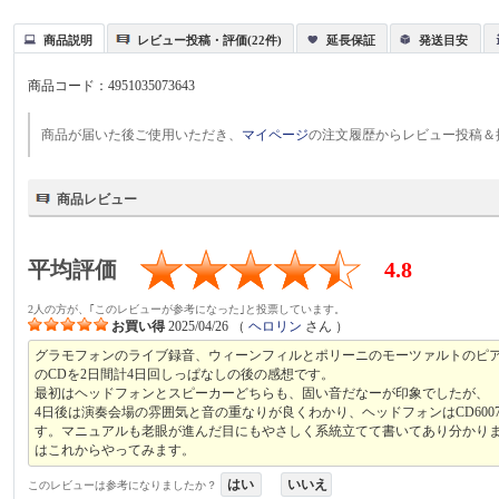
商品説明
レビュー投稿・評価(22件)
延長保証
発送目安
商品コード：
4951035073643
商品が届いた後ご使用いただき、
マイページ
の注文履歴からレビュー投稿＆
商品レビュー
平均評価
4.8
2人の方が、｢このレビューが参考になった｣と投票しています。
お買い得
2025/04/26
（
ヘロリン
さん ）
グラモフォンのライブ録音、ウィーンフィルとポリーニのモーツァルトのピ
のCDを2日間計4日回しっぱなしの後の感想です。
最初はヘッドフォンとスピーカーどちらも、固い音だなーが印象でしたが、
4日後は演奏会場の雰囲気と音の重なりが良くわかり、ヘッドフォンはCD60
す。マニュアルも老眼が進んだ目にもやさしく系統立てて書いてあり分かります
はこれからやってみます。
はい
いいえ
このレビューは参考になりましたか？