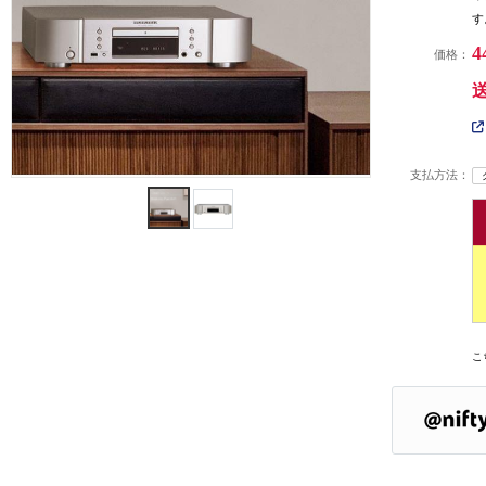
す
4
価格：
支払方法：
こ