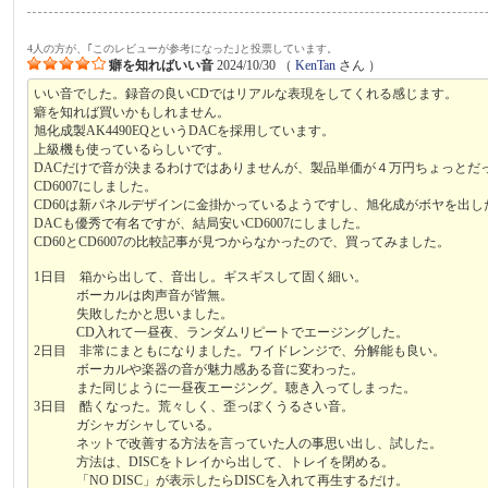
4人の方が、｢このレビューが参考になった｣と投票しています。
癖を知ればいい音
2024/10/30
（
KenTan
さん ）
いい音でした。録音の良いCDではリアルな表現をしてくれる感じます。
癖を知れば買いかもしれません。
旭化成製AK4490EQというDACを採用しています。
上級機も使っているらしいです。
DACだけで音が決まるわけではありませんが、製品単価が４万円ちょっとだったの
CD6007にしました。
CD60は新パネルデザインに金掛かっているようですし、旭化成がボヤを出した
DACも優秀で有名ですが、結局安いCD6007にしました。
CD60とCD6007の比較記事が見つからなかったので、買ってみました。
1日目 箱から出して、音出し。ギスギスして固く細い。
ボーカルは肉声音が皆無。
失敗したかと思いました。
CD入れて一昼夜、ランダムリピートでエージングした。
2日目 非常にまともになりました。ワイドレンジで、分解能も良い。
ボーカルや楽器の音が魅力感ある音に変わった。
また同じように一昼夜エージング。聴き入ってしまった。
3日目 酷くなった。荒々しく、歪っぽくうるさい音。
ガシャガシャしている。
ネットで改善する方法を言っていた人の事思い出し、試した。
方法は、DISCをトレイから出して、トレイを閉める。
「NO DISC」が表示したらDISCを入れて再生するだけ。