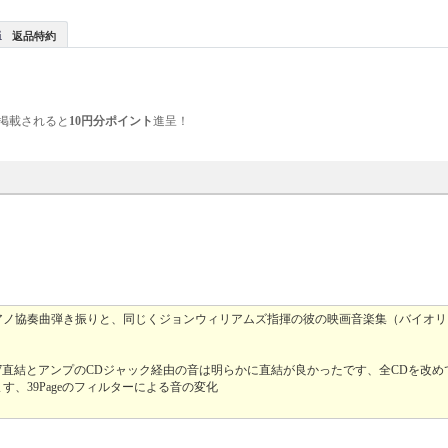
返品特約
掲載されると
10円分ポイント
進呈！
アノ協奏曲弾き振りと、同じくジョンウィリアムズ指揮の彼の映画音楽集（バイオリ
07直結とアンプのCDジャック経由の音は明らかに直結が良かったです、全CDを改
、39Pageのフィルターによる音の変化