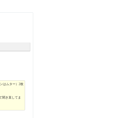
ンはムター）2枚
めて聞き直してま