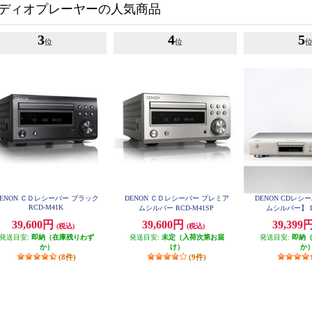
ディオプレーヤーの人気商品
3
4
5
位
位
DENON ＣＤレシーバー ブラック
DENON ＣＤレシーバー プレミア
DENON CDレ
RCD-M41K
ムシルバー RCD-M41SP
ムシルバー】 D
39,600円
39,600円
39,399
(税込)
(税込)
発送目安:
即納（在庫残りわず
発送目安:
未定（入荷次第お届
発送目安:
即納
か）
け）
か
(8件)
(9件)