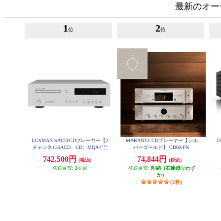
最新のオー
1
2
位
位
LUXMAN SACD/CDプレーヤー【2
MARANTZ CDプレーヤー【シル
チャンネルSACD、CD、MQA-CD
バーゴールド】 CD60-FN
対応/リモコン付】 D-07X
742,500円
74,844円
(税込)
(税込)
発送目安:
2ヶ月
発送目安:
即納（在庫残りわず
か）
(2件)