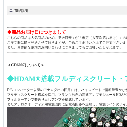
商品説明
---------------------------------------------------------------------------------------------------------
◆商品お届け日につきまして
こちらの商品は人気商品のため、発送目安：が「未定（入荷次第お届け）」の
ご注文順に順次発送させて頂きますが、予めご了承頂いた上でご注文下さいま
また、具体的な納期のお問い合わせにつきましてもご回答いたしかねます。
---------------------------------------------------------------------------------------------------------
＜CD6007について＞
◆HDAM®搭載フルディスクリート・
D/Aコンバーター以降のアナログ出力回路には、ハイスピードで情報量豊かな
フルディスクリート構成を採用。マランツ独自の高速アンプモジュールHDAM®及
フィルターアンプ兼送り出しアンプを構成しています。
またアナログオーディオ用電源回路に定電流回路を追加し、電源ラインのノイ