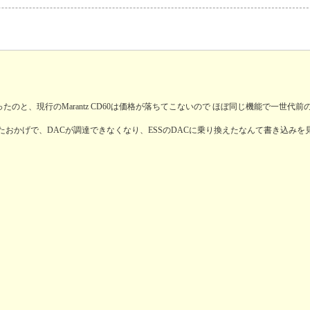
と、現行のMarantz CD60は価格が落ちてこないので ほぼ同じ機能で一世代前
おかげで、DACが調達できなくなり、ESSのDACに乗り換えたなんて書き込みを見