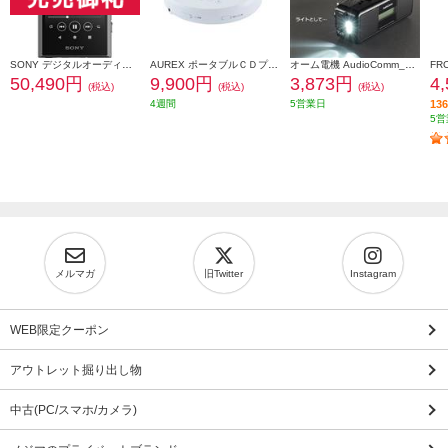
SONY デジタルオーディオプレーヤー WALKMAN(ウォークマン)【64GB/Hi-Rez対応/Android搭載/グレー】 NW-A307-HC
AUREX ポータブルＣＤプレーヤー [Bluetooth搭載、充電対応多機能モデル] AX-CP50W
オーム電機 AudioComm_手回しラジオライト［１台４役/スマホ充電可] RAD-M799N
50,490円
9,900円
3,873円
4
(税込)
(税込)
(税込)
4週間
5営業日
1
5営
メルマガ
旧Twitter
Instagram
WEB限定クーポン
アウトレット掘り出し物
中古(PC/スマホ/カメラ)