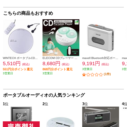
こちらの商品もおすすめ
WINTECH ポータブルCDプレーヤー【リモコン付/シルバー】 PCD-52S
ELECOM CDプレーヤー コンパクト ポータブル リモコン付属 スピーカー機能付 卓上 イヤホン付属 語学学習 ホワイト LCP-PAPS02WH
maxell Bluetooth対応ポータブルカセットプレーヤー 充電式 コンパクト ホワイト MXCP-P100WH
5,510円
8,680円
9,191円
9
(税込)
(税込)
(税込)
551円分ポイント還元
868円分ポイント還元
3営業日
3営
3営業日
3営業日
(1件)
ポータブルオーディオの人気ランキング
1
位
2
位
3
位
4