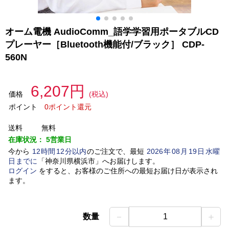
オーム電機 AudioComm_語学学習用ポータブルCD
プレーヤー［Bluetooth機能付/ブラック］ CDP-
560N
6,207円
価格
(税込)
ポイント
0ポイント還元
送料
無料
在庫状況：
5営業日
今から
12
時間
12
分以内
のご注文で、最短
2026
年
08
月
19
日
水曜
日
までに
「
神奈川県横浜市
」
へお届けします。
ログイン
をすると、お客様のご住所への最短お届け日が表示され
ます。
－
＋
数量
1