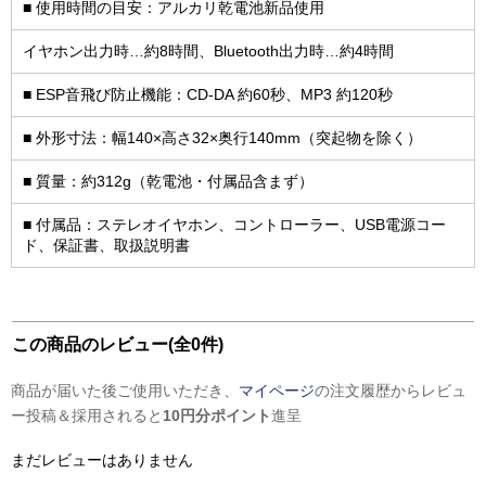
■ 使用時間の目安：アルカリ乾電池新品使用
イヤホン出力時…約8時間、Bluetooth出力時…約4時間
■ ESP音飛び防止機能：CD-DA 約60秒、MP3 約120秒
■ 外形寸法：幅140×高さ32×奥行140mm（突起物を除く）
■ 質量：約312g（乾電池・付属品含まず）
■ 付属品：ステレオイヤホン、コントローラー、USB電源コー
ド、保証書、取扱説明書
この商品のレビュー(全0件)
商品が届いた後ご使用いただき、
マイページ
の注文履歴からレビュ
ー投稿＆採用されると
10円分ポイント
進呈
まだレビューはありません