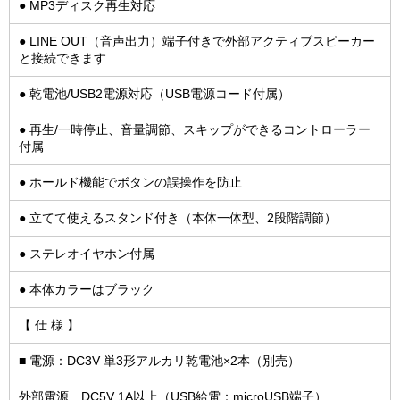
● MP3ディスク再生対応
● LINE OUT（音声出力）端子付きで外部アクティブスピーカー
と接続できます
● 乾電池/USB2電源対応（USB電源コード付属）
● 再生/一時停止、音量調節、スキップができるコントローラー
付属
● ホールド機能でボタンの誤操作を防止
● 立てて使えるスタンド付き（本体一体型、2段階調節）
● ステレオイヤホン付属
● 本体カラーはブラック
【 仕 様 】
■ 電源：DC3V 単3形アルカリ乾電池×2本（別売）
外部電源…DC5V 1A以上（USB給電：microUSB端子）