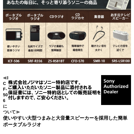
≪I
C
F-
50
6
に
ついて≫
使いやすい大型つまみと大音量スピーカーを採用した簡単
ポータブルラジオ