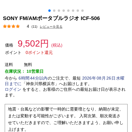
SONY FM/AMポータブルラジオ ICF-506
4
(11)
レビューを見る
9,502円
価格
(税込)
ポイント
0ポイント還元
送料
無料
在庫状況：
10営業日
今から
6
時間
44
分以内
のご注文で、最短
2026
年
08
月
26
日
水曜
日
までに
「
神奈川県横浜市
」
へお届けします。
ログイン
をすると、お客様のご住所への最短お届け日が表示され
ます。
地震・台風などの影響で一時的に需要増となり、納期が未定、
または変動する可能性がございます。 入荷次第、順次発送さ
せていただきますので、ご理解いただきますよう、お願い申し
上げます。