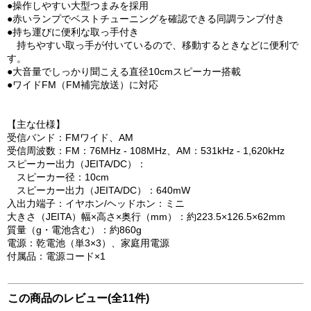
●操作しやすい大型つまみを採用
●赤いランプでベストチューニングを確認できる同調ランプ付き
●持ち運びに便利な取っ手付き
持ちやすい取っ手が付いているので、移動するときなどに便利で
す。
●大音量でしっかり聞こえる直径10cmスピーカー搭載
●ワイドFM（FM補完放送）に対応
【主な仕様】
受信バンド：FMワイド、AM
受信周波数：FM：76MHz - 108MHz、AM：531kHz - 1,620kHz
スピーカー出力（JEITA/DC）：
スピーカー径：10cm
スピーカー出力（JEITA/DC）：640mW
入出力端子：イヤホン/ヘッドホン：ミニ
大きさ（JEITA）幅×高さ×奥行（mm）：約223.5×126.5×62mm
質量（g・電池含む）：約860g
電源：乾電池（単3×3）、家庭用電源
付属品：電源コード×1
この商品のレビュー(全11件)