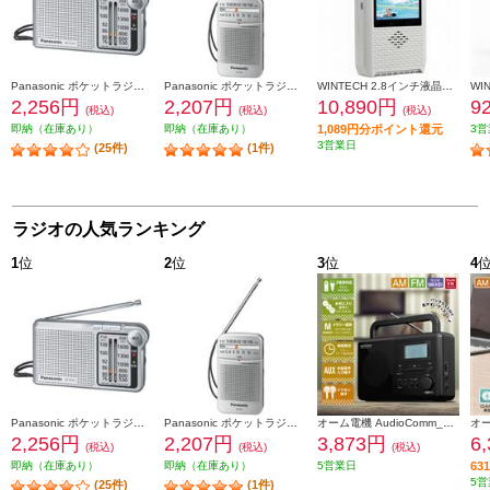
Panasonic ポケットラジオ【FM/AM 2バンドレシーバー/ワイドFM対応/シルバー】 RF-P155-S
Panasonic ポケットラジオ【FM/AM 2バンドレシーバー/ワイドFM対応/シルバー】 RF-P55-S
WINTECH 2.8インチ液晶付きポータブルワンセグテレビラジオ（AM/FM搭載）ホワイト TVR-L37
2,256円
2,207円
10,890円
9
(税込)
(税込)
(税込)
即納（在庫あり）
即納（在庫あり）
1,089円分ポイント還元
3営
3営業日
(25件)
(1件)
ラジオの人気ランキング
1
位
2
位
3
位
4
Panasonic ポケットラジオ【FM/AM 2バンドレシーバー/ワイドFM対応/シルバー】 RF-P155-S
Panasonic ポケットラジオ【FM/AM 2バンドレシーバー/ワイドFM対応/シルバー】 RF-P55-S
オーム電機 AudioComm_PLLポータブルラジオ［ AM・FM・ラジオNIKKEI/バックライト付ディスプレイ/時計・アラーム付/ブラック］ RAD-T570N
2,256円
2,207円
3,873円
6
(税込)
(税込)
(税込)
即納（在庫あり）
即納（在庫あり）
5営業日
6
5営
(25件)
(1件)