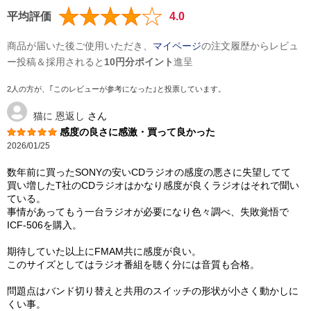
平均評価
4.0
商品が届いた後ご使用いただき、
マイページ
の注文履歴からレビュ
ー投稿＆採用されると
10円分ポイント
進呈
2人の方が、｢このレビューが参考になった｣と投票しています。
猫に 恩返し
さん
感度の良さに感激・買って良かった
2026/01/25
数年前に買ったSONYの安いCDラジオの感度の悪さに失望してて
買い増したT社のCDラジオはかなり感度が良くラジオはそれで聞い
ている。
事情があってもう一台ラジオが必要になり色々調べ、失敗覚悟で
ICF-506を購入。
期待していた以上にFMAM共に感度が良い。
このサイズとしてはラジオ番組を聴く分には音質も合格。
問題点はバンド切り替えと共用のスイッチの形状が小さく動かしに
くい事。