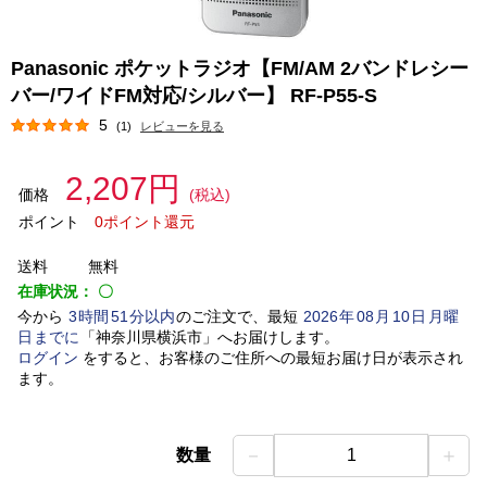
Panasonic ポケットラジオ【FM/AM 2バンドレシー
バー/ワイドFM対応/シルバー】 RF-P55-S
5
(1)
レビューを見る
2,207円
価格
(税込)
ポイント
0ポイント還元
送料
無料
在庫状況：
〇
今から
3
時間
51
分以内
のご注文で、最短
2026
年
08
月
10
日
月曜
日
までに
「
神奈川県横浜市
」
へお届けします。
ログイン
をすると、お客様のご住所への最短お届け日が表示され
ます。
－
＋
数量
1