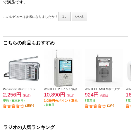
で満足です。
このレビューは参考になりましたか？
はい
いいえ
こちらの商品もおすすめ
Panasonic ポケットラジオ【FM/AM 2バンドレシーバー/ワイドFM対応/シルバー】 RF-P155-S
WINTECH 2.8インチ液晶付きポータブルワンセグテレビラジオ（AM/FM搭載）ホワイト TVR-L37
WINTECH AM/FMポータブルラジオ【縦型/乾電池対応/AMラジオ/FMラジオ/ガンメタリック】 KMR-51
2,256円
10,890円
924円
1
(税込)
(税込)
(税込)
即納（在庫あり）
1,089円分ポイント還元
3営業日
3営
3営業日
(25件)
(1件)
ラジオの人気ランキング