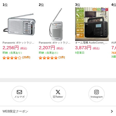
1
位
2
位
3
位
4
Panasonic ポケットラジオ【FM/AM 2バンドレシーバー/ワイドFM対応/シルバー】 RF-P155-S
Panasonic ポケットラジオ【FM/AM 2バンドレシーバー/ワイドFM対応/シルバー】 RF-P55-S
オーム電機 AudioComm_PLLポータブルラジオ［ AM・FM・ラジオNIKKEI/バックライト付ディスプレイ/時計・アラーム付/ブラック］ RAD-T570N
2,256円
2,207円
3,873円
7
(税込)
(税込)
(税込)
即納（在庫あり）
即納（在庫あり）
5営業日
7
3週
(25件)
(1件)
メルマガ
旧Twitter
Instagram
WEB限定クーポン