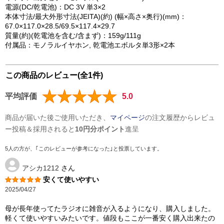
電源(DC/乾電池)：DC 3V 単3×2
本体寸法/最大外形寸法(JEITA)(約) (幅×高さ×奥行)(mm)：
67.0×117.0×28.5/69.5×117.4×29.7
質量(約)(乾電池を含む/含まず)：159g/111g
付属品：モノラルイヤホン, 乾電池エボルタ単3形×2本
この商品のレビュー(全1件)
平均評価
5.0
商品が届いた後ご使用いただき、
マイページ
の注文履歴からレビュ
ー投稿＆採用されると
10円分ポイント
進呈
5人の方が、｢このレビューが参考になった｣と投票しています。
アシカ1212
さん
安くて使いやすい
2025/04/27
母が長年使ってたラジオに雑音が入るようになり、購入しました。
軽くて使いやすいみたいです。値段もここが一番安く購入出来たの