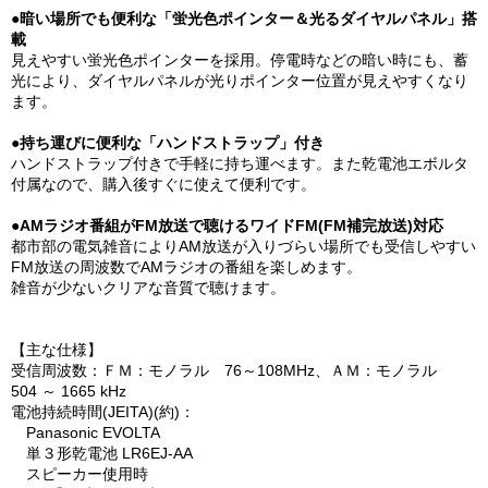
●暗い場所でも便利な「蛍光色ポインター＆光るダイヤルパネル」搭
載
見えやすい蛍光色ポインターを採用。停電時などの暗い時にも、蓄
光により、ダイヤルパネルが光りポインター位置が見えやすくなり
ます。
●持ち運びに便利な「ハンドストラップ」付き
ハンドストラップ付きで手軽に持ち運べます。また乾電池エボルタ
付属なので、購入後すぐに使えて便利です。
●AMラジオ番組がFM放送で聴けるワイドFM(FM補完放送)対応
都市部の電気雑音によりAM放送が入りづらい場所でも受信しやすい
FM放送の周波数でAMラジオの番組を楽しめます。
雑音が少ないクリアな音質で聴けます。
【主な仕様】
受信周波数：ＦＭ：モノラル 76～108MHz、ＡＭ：モノラル
504 ～ 1665 kHz
電池持続時間(JEITA)(約)：
Panasonic EVOLTA
単３形乾電池 LR6EJ-AA
スピーカー使用時