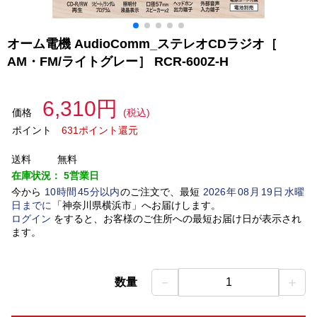
オーム電機 AudioComm_ステレオCDラジオ［
AM・FM/ライトグレー］ RCR-600Z-H
6,310円
価格
(税込)
ポイント
631ポイント還元
送料
無料
在庫状況：
5営業日
今から
10
時間
45
分以内
のご注文で、最短
2026
年
08
月
19
日
水曜
日
までに
「
神奈川県横浜市
」
へお届けします。
ログイン
をすると、お客様のご住所への最短お届け日が表示され
ます。
－
＋
数量
1