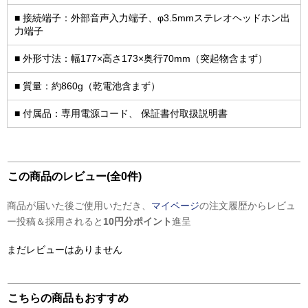
■ 接続端子：外部音声入力端子、φ3.5mmステレオヘッドホン出
力端子
■ 外形寸法：幅177×高さ173×奥行70mm（突起物含まず）
■ 質量：約860g（乾電池含まず）
■ 付属品：専用電源コード、 保証書付取扱説明書
この商品のレビュー(全0件)
商品が届いた後ご使用いただき、
マイページ
の注文履歴からレビュ
ー投稿＆採用されると
10円分ポイント
進呈
まだレビューはありません
こちらの商品もおすすめ