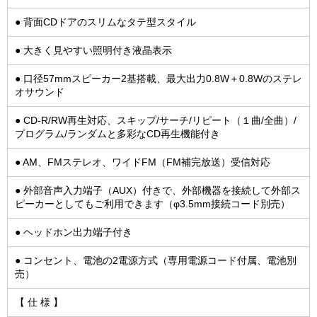
● 背面CDドアのスリムなタテ型スタイル
● 大きく見やすい照明付き液晶表示
● 口径57mmスピーカー2基搭載、最大出力0.8W＋0.8Wのステレ
オサウンド
● CD-R/RW再生対応、スキップ/サーチ/リピート（１曲/全曲）/
プログラム/ランダムと多彩なCD再生機能付き
● AM、FMステレオ、ワイドFM（FM補完放送）受信対応
● 外部音声入力端子（AUX）付きで、外部機器を接続して外部ス
ピーカーとしてもご利用できます（φ3.5mm接続コード別売）
● ヘッドホン出力端子付き
● コンセント、電池の2電源方式（専用電源コード付属、電池別
売）
【 仕 様 】