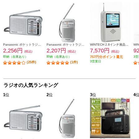
Panasonic ポケットラジオ【FM/AM 2バンドレシーバー/ワイドFM対応/シルバー】 RF-P155-S
Panasonic ポケットラジオ【FM/AM 2バンドレシーバー/ワイドFM対応/シルバー】 RF-P55-S
WINTECH 2.8インチ液晶付きポータブルワンセグテレビラジオ（AM/FM搭載）ホワイト TVR-L37
2,256円
2,207円
7,570円
9
(税込)
(税込)
(税込)
即納（在庫あり）
即納（在庫あり）
757円分ポイント還元
3営
3営業日
(25件)
(1件)
ラジオの人気ランキング
1
位
2
位
3
位
4