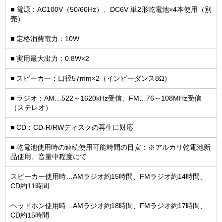
■ 電源：AC100V（50/60Hz）、DC6V 単2形乾電池×4本使用（別
売）
■ 定格消費電力：10W
■ 実用最大出力：0.8W×2
■ スピーカー：口径57mm×2（インピーダンス8Ω）
■ ラジオ：AM…522～1620kHz受信、FM…76～108MHz受信
（ステレオ）
■ CD：CD-R/RWディスクの再生に対応
■ 乾電池使用時の連続使用可能時間の目安：※アルカリ乾電池新
品使用、音量中程度にて
スピーカー使用時…AMラジオ約15時間、FMラジオ約14時間、
CD約11時間
ヘッドホン使用時…AMラジオ約18時間、FMラジオ約17時間、
CD約15時間