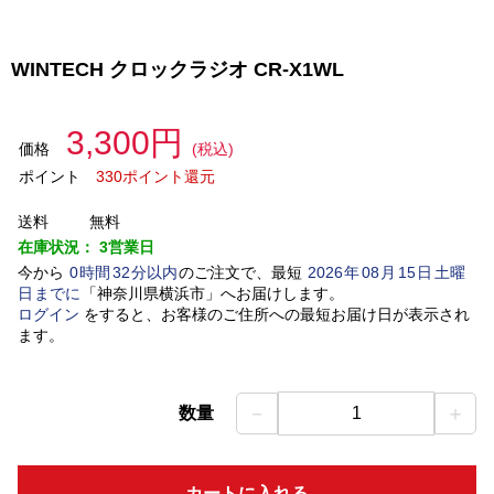
WINTECH クロックラジオ CR-X1WL
3,300円
価格
(税込)
ポイント
330ポイント還元
送料
無料
在庫状況：
3営業日
今から
0
時間
32
分以内
のご注文で、最短
2026
年
08
月
15
日
土曜
日
までに
「
神奈川県横浜市
」
へお届けします。
ログイン
をすると、お客様のご住所への最短お届け日が表示され
ます。
－
＋
数量
1
カートに入れる