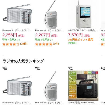
Panasonic ポケットラジオ【FM/AM 2バンドレシーバー/ワイドFM対応/シルバー】 RF-P155-S
Panasonic ポケットラジオ【FM/AM 2バンドレシーバー/ワイドFM対応/シルバー】 RF-P55-S
WINTECH 2.8インチ液晶付きポータブルワンセグテレビラジオ（AM/FM搭載）ホワイト TVR-L37
2,256円
2,207円
7,570円
9
(税込)
(税込)
(税込)
即納（在庫あり）
即納（在庫あり）
757円分ポイント還元
3営
3営業日
(25件)
(1件)
ラジオの人気ランキング
1
位
2
位
3
位
4
Panasonic ポケットラジオ【FM/AM 2バンドレシーバー/ワイドFM対応/シルバー】 RF-P155-S
Panasonic ポケットラジオ【FM/AM 2バンドレシーバー/ワイドFM対応/シルバー】 RF-P55-S
オーム電機 AudioComm_PLLポータブルラジオ［ AM・FM・ラジオNIKKEI/バックライト付ディスプレイ/時計・アラーム付/ブラック］ RAD-T570N