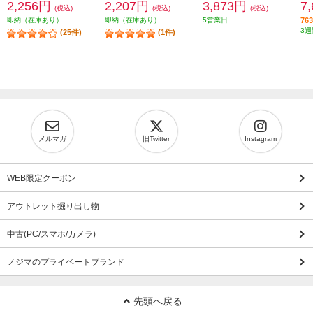
2,256円
2,207円
3,873円
7
(税込)
(税込)
(税込)
即納（在庫あり）
即納（在庫あり）
5営業日
7
3週
(25件)
(1件)
メルマガ
旧Twitter
Instagram
WEB限定クーポン
アウトレット掘り出し物
中古(PC/スマホ/カメラ)
ノジマのプライベートブランド
先頭へ戻る