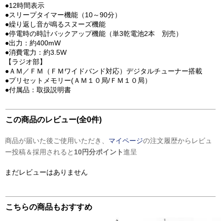
●12時間表示
●スリープタイマー機能（10～90分）
●繰り返し音が鳴るスヌーズ機能
●停電時の時計バックアップ機能（単3乾電池2本 別売）
●出力：約400mW
●消費電力：約3.5W
【ラジオ部】
●ＡＭ／ＦＭ（ＦＭワイドバンド対応）デジタルチューナー搭載
●プリセットメモリー(ＡＭ１０局/ＦＭ１０局）
●付属品：取扱説明書
この商品のレビュー(全0件)
商品が届いた後ご使用いただき、
マイページ
の注文履歴からレビュ
ー投稿＆採用されると
10円分ポイント
進呈
まだレビューはありません
こちらの商品もおすすめ