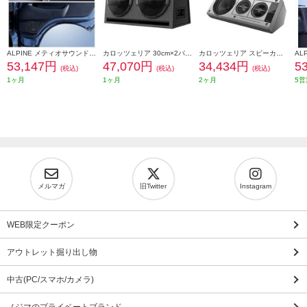
ALPINE メティオサウンド ハイエース専用 ルーフスピーカー ドアウーハー 天井色ブラック向け MS-165-HI-200-BK
カロッツェリア 30cm×2パワードサブウーファー TS-WX1220AH
カロッツェリア スピーカー ボックススピーカー バフレフ式3ウェイ レトロ 光るロゴ ヤングタイマー TS-X40
53,147円
47,070円
34,434円
5
(税込)
(税込)
(税込)
1ヶ月
1ヶ月
2ヶ月
5営
メルマガ
旧Twitter
Instagram
WEB限定クーポン
アウトレット掘り出し物
中古(PC/スマホ/カメラ)