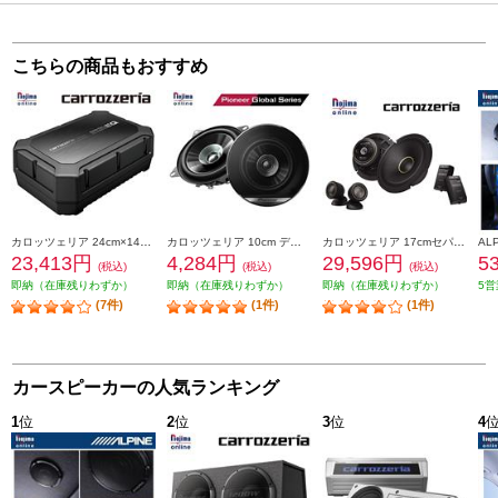
こちらの商品もおすすめ
カロッツェリア 24cm×14cmパワードサブウーファー TS-WX400DA
カロッツェリア 10cm デュアルコーンスピーカー TS-G1010F
カロッツェリア 17cmセパレート2ウェイスピーカー Cシリーズ TS-C1740S
23,413円
4,284円
29,596円
5
(税込)
(税込)
(税込)
即納（在庫残りわずか）
即納（在庫残りわずか）
即納（在庫残りわずか）
5営
(7件)
(1件)
(1件)
カースピーカーの人気ランキング
1
位
2
位
3
位
4