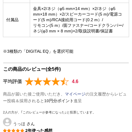
金具×2/ネジ（φ5 mm×14 mm）×2/ネジ（φ5
mm×18 mm）×2/スピーカーコード(5 m)/電源コ
付属品
ード(5 m)/RCA接続用コード(0.2 m）/
リモコン(5 m）/面ファスナー/コードクランパー/
ネジ(φ3 mm × 8 mm)×2/取扱説明書/保証書
※3種類の「DIGITAL EQ」を選択可能
この商品のレビュー(全5件)
平均評価
4.6
商品が届いた後ご使用いただき、
マイページ
の注文履歴からレビュ
ー投稿＆採用されると
10円分ポイント
進呈
2人の方が、｢このレビューが参考になった｣と投票しています。
うっほ
さん
2年使った感想