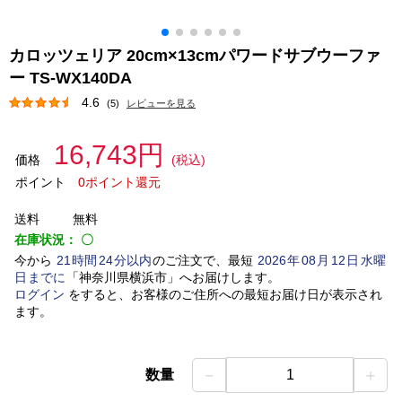
カロッツェリア 20cm×13cmパワードサブウーファ
ー TS-WX140DA
4.6
(5)
レビューを見る
16,743円
価格
(税込)
ポイント
0ポイント還元
送料
無料
在庫状況：
〇
今から
21
時間
24
分以内
のご注文で、最短
2026
年
08
月
12
日
水曜
日
までに
「
神奈川県横浜市
」
へお届けします。
ログイン
をすると、お客様のご住所への最短お届け日が表示され
ます。
－
＋
数量
1