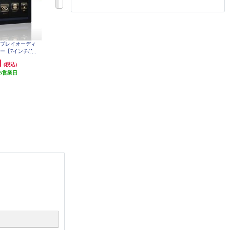
スプレイオーディ
ALPINE カーナビゲーションフロ
ALPINE ディスプレイオーディオB
ー【7インチ/An
ーティングBIG DA【11型/ビッグD
IG DA 11 パーフェクトフィット 11
B/Bluetooth/12
A/AppleCarplay/Android Auto/純正
型 ビッグDA WR-V専用 PF11DA-
円
128,947円
148,508円
(税込)
(税込)
(税込)
WRV-5-NR
X-SL01
パノラミックビューモニター対応/
5営業日
200系ハイエース専用】 DAF11Z-H
発送目安:
1ヶ月
発送目安:
1ヶ月
I-200-PM