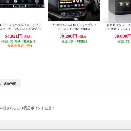
ALPINE ディスプレイオーディオ
ATOTO Android 10.0 ディスプレイ
青木製作所 ディ
Zシリーズ 【7型/ハイレゾ対応/フ
オーディオ S8G1109UP-A
オ スマホランチャ
ルデジタルAMP搭載】 DA7Z
droid10/メモリー16G
54,921円
79,200円
39,800
(税込)
(税込)
V専用】 AME
発送目安:
即納（在庫あり）
発送目安:
10営業日
発送目安:
(4件)
返品特約
掲載されると
10円分ポイント
進呈！