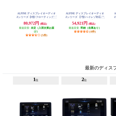
ALPINE ディスプレイオーディオ
ALPINE ディスプレイオーディオ
Zシリーズ【9型/フローティングビ
Zシリーズ 【7型/ハイレゾ対応/フ
ッグDA/ハイレゾ対応】 DAF9Z
ルデジタルAMP搭載】 DA7Z
ビ
80,972円
54,921円
(税込)
(税込)
発送目安:
未定（入荷次第お届
発送目安:
即納（在庫あり）
け）
(4件)
(5件)
最新のディス
1
2
位
位