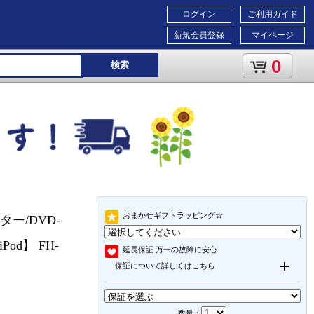
ログイン
ご利用ガイド
新規会員登録
マイページ
0
検索
おまかせギフトラッピング☆
ー/DVD-
Pod】 FH-
延長保証
万一の故障に安心
保証について詳しくはこちら
数量：