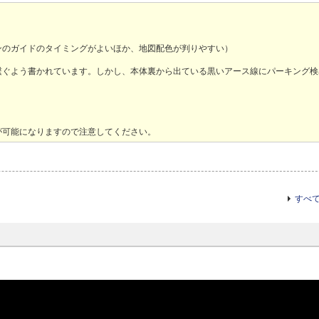
ンのガイドのタイミングがよいほか、地図配色が判りやすい）
繋ぐよう書かれています。しかし、本体裏から出ている黒いアース線にパーキング検
が可能になりますので注意してください。
すべ