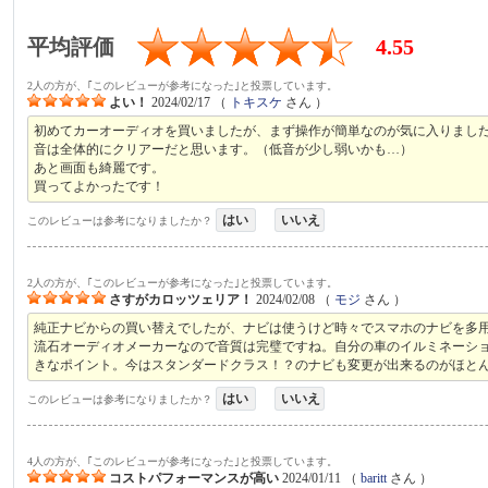
平均評価
4.55
2人の方が、｢このレビューが参考になった｣と投票しています。
よい！
2024/02/17
（
トキスケ
さん ）
初めてカーオーディオを買いましたが、まず操作が簡単なのが気に入りまし
音は全体的にクリアーだと思います。（低音が少し弱いかも…）
あと画面も綺麗です。
買ってよかったです！
はい
いいえ
このレビューは参考になりましたか？
2人の方が、｢このレビューが参考になった｣と投票しています。
さすがカロッツェリア！
2024/02/08
（
モジ
さん ）
純正ナビからの買い替えでしたが、ナビは使うけど時々でスマホのナビを多
流石オーディオメーカーなので音質は完璧ですね。自分の車のイルミネーシ
きなポイント。今はスタンダードクラス！？のナビも変更が出来るのがほと
はい
いいえ
このレビューは参考になりましたか？
4人の方が、｢このレビューが参考になった｣と投票しています。
コストパフォーマンスが高い
2024/01/11
（
baritt
さん ）