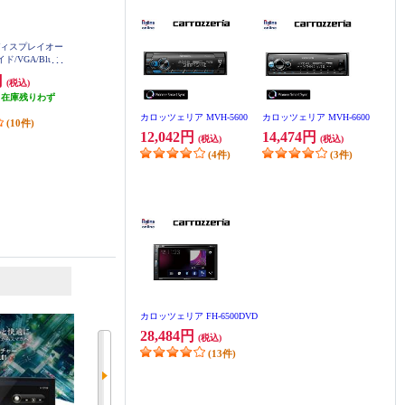
ディスプレイオー
カロッツェリア ディスプレイオー
青木製作所 ディスプレイオーディ
/VGA/Blueto
ディオ【6.8V型ワイド/VGA/DVD-
オ スマホランチャー【7インチ/An
ーナー・DSPメイン
V/VCD/CD/Bluetooth/USB/チュー
droid10/メモリー16GB/Bluetooth/12
円
28,484円
39,800円
(税込)
(税込)
(税込)
lay・Android A
ナー・DSPメインユニット/iPhone/
V専用】 AMEX-SL01
lexa 対応】 DMH
（在庫残りわず
iPod/ネットワークモード】 FH-65
発送目安:
即納（在庫残りわず
発送目安:
5営業日
00
00DVD
）
か）
カロッツェリア MVH-5600
カロッツェリア MVH-6600
(10件)
(13件)
12,042円
14,474円
(税込)
(税込)
(4件)
(3件)
6
7
位
位
位
カロッツェリア FH-6500DVD
28,484円
(税込)
(13件)