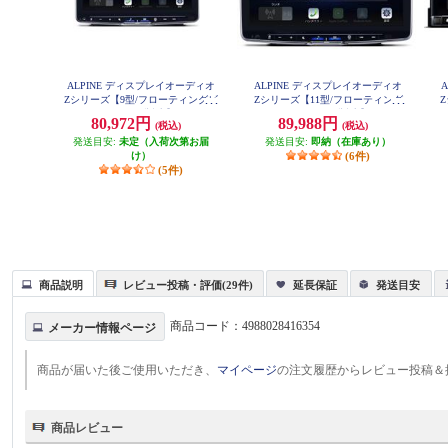
ALPINE ディスプレイオーディオ
ALPINE ディスプレイオーディオ
Zシリーズ【9型/フローティングビ
Zシリーズ【11型/フローティング
ッグDA/ハイレゾ対応】 DAF9Z
ビッグDA/ハイレゾ対応】 DAF11
80,972円
89,988円
(税込)
(税込)
Z
発送目安:
未定（入荷次第お届
発送目安:
即納（在庫あり）
け）
(6件)
(5件)
商品説明
レビュー投稿・評価(29件)
延長保証
発送目安
商品コード：
4988028416354
メーカー情報ページ
商品が届いた後ご使用いただき、
マイページ
の注文履歴からレビュー投稿＆
商品レビュー