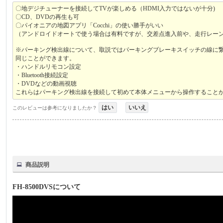
〇地デジチューナーを接続してTVが楽しめる（HDMI入力ではないが十分)
〇CD、DVDの再生も可
〇パイオニアの地図アプリ「Cocchi」の使い勝手がいい
（アンドロイドオートで使う場合は有料ですが、交差点進入前や、走行レー
※パーキング検出線について、取説ではパーキングブレーキスイッチの線に
同じことができます。
・ハンドルリモコン設定
・Bluetooth接続設定
・DVDなどの動画視聴
これらはパーキング検出線を接続して初めて本体メニューから操作すること
はい
いいえ
このレビューは参考になりましたか？
商品説明
FH-8500DVSについて