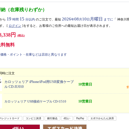
即納（在庫残りわずか）
19
15
2026
08
10
月曜日
から
時間
分以内
のご注文で、最短
年
月
日
までに
「
神奈川
す。
[
ログイン
]をすると、お客様のご住所への最短お届け日が表示されます。
8,338円
(税込)
送料無料
価格・ポイント・在庫などは店頭と異なります
同時に注文
カロッツェリア iPhone/iPod用USB変換ケーブ
10営業日
ル CD-IU010
10営業日
カロッツェリア USB接続ケーブル CD-U510
クレジットカード
コンビニ決済
銀行振込
d払い
PayPay
エポスかんたん決済