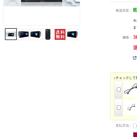
発送目安：
今
ま
3
価格：
↓チェックして
支払方法：