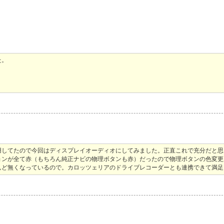
た。
用してたので今回はディスプレイオーディオにしてみました。正直これで充分だと思
ョンが全て赤（もちろん純正ナビの物理ボタンも赤）だったので物理ボタンの色変更
んど無くなっているので。カロッツェリアのドライブレコーダーとも連携できて満足