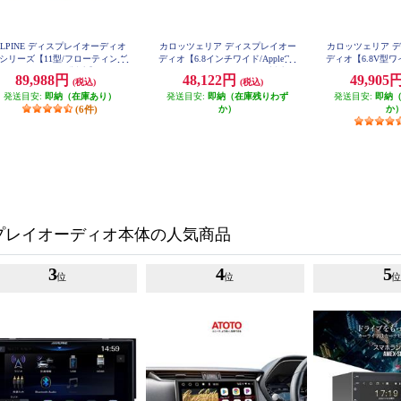
ALPINE ディスプレイオーディオ
カロッツェリア ディスプレイオー
カロッツェリア 
Zシリーズ【11型/フローティング
ディオ【6.8インチワイド/AppleCar
ディオ【6.8V型ワイド
ッグDA/ハイレゾ対応】 DAF11
Play AndroidAutoワイヤレス対応/B
oth/USB/チュ
89,988円
48,122円
49,905
(税込)
(税込)
Z
luetooth/USB/チューナー・DSPメ
ユニット/Apple CarP
発送目安:
即納（在庫あり）
発送目安:
インユニット】 DMH-SZ500
即納（在庫残りわず
uto対応/Amazon A
発送目安:
即納
-SZ7
(6件)
か）
か
プレイオーディオ本体の人気商品
3
4
5
位
位