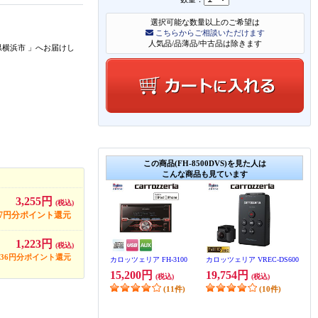
選択可能な数量以上のご希望は
こちらからご相談いただけます
人気品/品薄品/中古品は除きます
県横浜市
」
へお届けし
この商品(FH-8500DVS)を見た人は
こんな商品も見ています
3,255円
(税込)
97円分ポイント還元
1,223円
(税込)
36円分ポイント還元
カロッツェリア FH-3100
カロッツェリア VREC-DS600
15,200円
19,754円
(税込)
(税込)
(11件)
(10件)