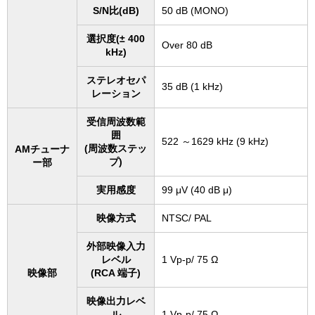
S/N比(dB)
50 dB (MONO)
選択度(± 400
Over 80 dB
kHz)
ステレオセパ
35 dB (1 kHz)
レーション
受信周波数範
囲
522 ～1629 kHz (9 kHz)
(周波数ステッ
AMチューナ
プ)
ー部
実用感度
99 μV (40 dB μ)
映像方式
NTSC/ PAL
外部映像入力
レベル
1 Vp-p/ 75 Ω
映像部
(RCA 端子)
映像出力レベ
ル
1 Vp-p/ 75 Ω