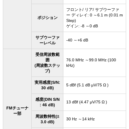
フロント/ リア/ サブウーファ
ー ディレイ: 0 ～6.1 m (0.01 m
ポジション
Step)
ゲイン: -8 ～0 dB
サブウーファ
-40 ～+6 dB
ーレベル
受信周波数範
囲
76.0 MHz ～99.0 MHz (100
(周波数ステッ
kHz)
プ)
実用感度(S/N:
5 dBf (5.1 dB μV/75 Ω )
30 dB)
感度(DIN S/N
13 dBf (4.47 μV/75 Ω )
: 46 dB)
FMチューナ
ー部
周波数特性(±
30 Hz ～14 kHz
3.0 dB)