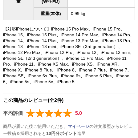
量
(W×H×D)
重量(本体)
0.99 kg
【対応iPhoneについて】iPhone 15 Pro Max、iPhone 15 Pro、
iPhone 15、iPhone 15 Plus、iPhone 14 Pro Max、iPhone 14 Pro、
iPhone 14、iPhone 14 Plus、iPhone 13 Pro Max、iPhone 13 Pro、
iPhone 13、iPhone 13 mini、iPhone SE（3rd generation）、
iPhone 12 Pro Max、iPhone 12 Pro、iPhone 12、iPhone 12 mini、
iPhone SE（2nd generation）、iPhone 11 Pro Max、iPhone 11
Pro、iPhone 11、iPhone XS Max、iPhone XS、iPhone XR、
iPhone X、iPhone 8 Plus、 iPhone 8、iPhone 7 Plus、iPhone 7、
iPhone SE、iPhone 6s Plus、iPhone 6s、iPhone 6 Plus、iPhone
6、iPhone 5s、iPhone 5c、iPhone 5
この商品のレビュー(全2件)
平均評価
5.0
商品が届いた後ご使用いただき、
マイページ
の注文履歴からレビュ
ー投稿＆採用されると
10円分ポイント
進呈