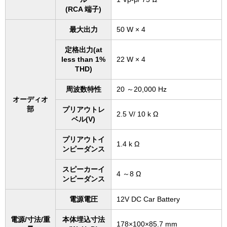
(RCA 端子)
最大出力
50 W × 4
定格出力(at
less than 1%
22 W × 4
THD)
周波数特性
20 ～20,000 Hz
オーディオ
部
プリアウトレ
2.5 V/ 10 k Ω
ベル(V)
プリアウトイ
1.4 k Ω
ンピーダンス
スピーカーイ
4 ～8 Ω
ンピーダンス
電源電圧
12V DC Car Battery
電源/寸法/重
本体埋込寸法
178×100×85.7 mm