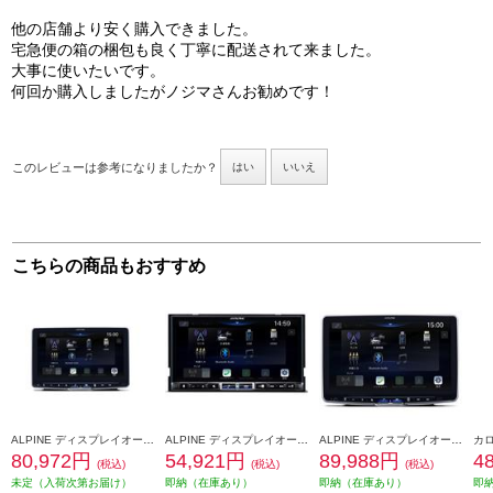
他の店舗より安く購入できました。
宅急便の箱の梱包も良く丁寧に配送されて来ました。
大事に使いたいです。
何回か購入しましたがノジマさんお勧めです！
このレビューは参考になりましたか？
はい
いいえ
こちらの商品もおすすめ
ALPINE ディスプレイオーディオ Zシリーズ【9型/フローティングビッグDA/ハイレゾ対応】 DAF9Z
ALPINE ディスプレイオーディオ Zシリーズ 【7型/ハイレゾ対応/フルデジタルAMP搭載】 DA7Z
ALPINE ディスプレイオーディオ Zシリーズ【11型/フローティングビッグDA/ハイレゾ対応】 DAF11Z
80,972円
54,921円
89,988円
4
(税込)
(税込)
(税込)
未定（入荷次第お届け）
即納（在庫あり）
即納（在庫あり）
即