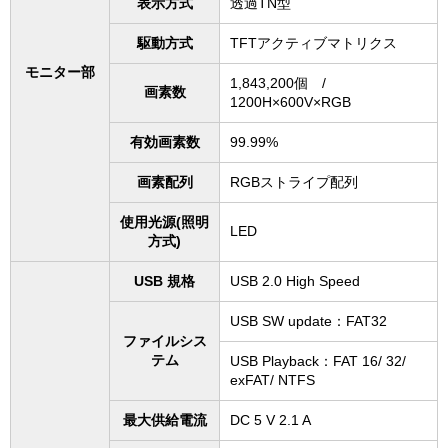
表示方式
透過TN型
駆動方式
TFTアクティブマトリクス
モニター部
1,843,200個 /
画素数
1200H×600V×RGB
有効画素数
99.99%
画素配列
RGBストライプ配列
使用光源(照明
LED
方式)
USB 規格
USB 2.0 High Speed
USB SW update：FAT32
ファイルシス
テム
USB Playback：FAT 16/ 32/
exFAT/ NTFS
最大供給電流
DC 5 V 2.1 A