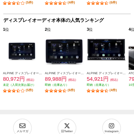
(5件)
(4件)
(6件)
ディスプレイオーディオ本体の人気ランキング
1
位
2
位
3
位
4
ALPINE ディスプレイオーディオ Zシリーズ【9型/フローティングビッグDA/ハイレゾ対応】 DAF9Z
ALPINE ディスプレイオーディオ Zシリーズ【11型/フローティングビッグDA/ハイレゾ対応】 DAF11Z
ALPINE ディスプレイオーディオ Zシリーズ 【7型/ハイレゾ対応/フルデジタルAMP搭載】 DA7Z
80,972円
89,988円
54,921円
7
(税込)
(税込)
(税込)
未定（入荷次第お届け）
即納（在庫あり）
即納（在庫あり）
10
(5件)
(6件)
(4件)
メルマガ
旧Twitter
Instagram