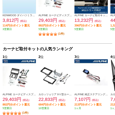
KENWOOD ダイハツミライース取付金具 UA-D71D
ALPINE カーナビディスプレイオーディオ取付けキット N-BOX(JF5/6系)専用 KTX-XF11-NB-56-NR
ALPINE カーナビ取付キット XF11シリーズ向け N-BOX(2017.9-2019.9)専用 KTX-XF11-NB-34-NR
3,812円
29,403円
13,232円
4
(税込)
(税込)
(税込)
114円分ポイント還元
882円分ポイント還元
396円分ポイント還元
1,
3営業日
5営業日
5営業日
5営
(1件)
カーナビ取付キットの人気ランキング
1
位
2
位
3
位
4
ALPINE カーナビディスプレイオーディオ取付けキット N-BOX(JF5/6系)専用 KTX-XF11-NB-56-NR
カロッツェリア 9Ｖ型カーナビゲーション取付キット KLS-H902D-2
ALPINE 純正ステアリングリモートコントロールキット【フローティングビッグDA専用】 KTX-G601R
29,403円
22,833円
7,107円
7
(税込)
(税込)
(税込)
882円分ポイント還元
684円分ポイント還元
213円分ポイント還元
2
5営業日
10営業日
1ヶ月
1ヶ
(1件)