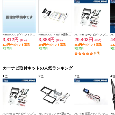
KENWOOD ダイハツミライース取付金具 UA-D71D
KENWOOD トヨタ車用取付キット UA-Y58D
ALPINE カーナビディスプレイオーディオ取付けキット N-BOX(JF5/6系)専用 KTX-XF11-NB-56-NR
3,812円
3,388円
29,403円
4
(税込)
(税込)
(税込)
114円分ポイント還元
101円分ポイント還元
882円分ポイント還元
1,
3営業日
3営業日
5営業日
5営
(1件)
カーナビ取付キットの人気ランキング
1
位
2
位
3
位
4
ALPINE カーナビディスプレイオーディオ取付けキット N-BOX(JF5/6系)専用 KTX-XF11-NB-56-NR
カロッツェリア 9Ｖ型カーナビゲーション取付キット KLS-H902D-2
ALPINE 純正ステアリングリモートコントロールキット【フローティングビッグDA専用】 KTX-G601R